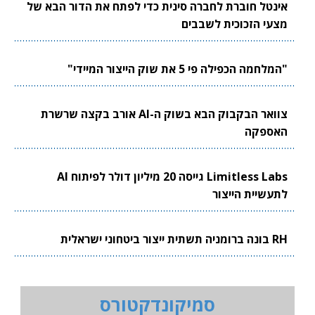
אינטל חוברת לחברה סינית כדי לפתח את הדור הבא של
מצעי הזכוכית לשבבים
"המלחמה הכפילה פי 5 את שוק הייצור המיידי"
צוואר הבקבוק הבא בשוק ה-AI אורב בקצה שרשרת
האספקה
Limitless Labs גייסה 20 מיליון דולר לפיתוח AI
לתעשיית הייצור
RH בונה ברומניה תשתית ייצור ביטחוני ישראלית
סמיקונדקטורס