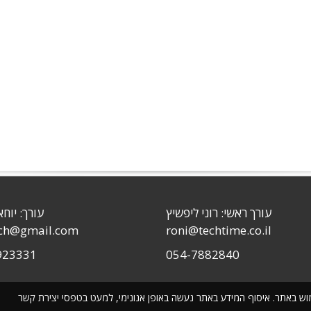
עורך ראשי: רוני ליפשיץ
עורך: יוחא
sch@gmail.com
roni@techtime.co.il
923331
054-7882840
שימוש באתר. איסוף המידע באתר נעשה באופן אנונימי, למעט בטפסי יצירת קשר