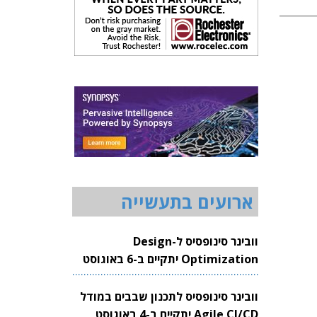
ארועים בתעשייה
וובינר סינופסיס ל-Design
Optimization יתקיים ב-6 באוגוסט
2026
וובינר סינופסיס לתכנון שבבים במודל
Agile CI/CD יתקיים ב-4 באוגוסט