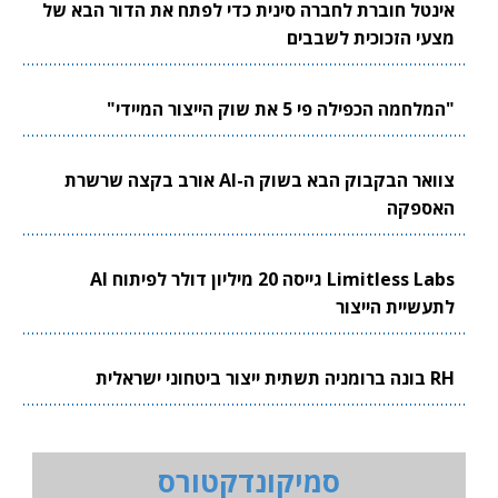
אינטל חוברת לחברה סינית כדי לפתח את הדור הבא של
מצעי הזכוכית לשבבים
"המלחמה הכפילה פי 5 את שוק הייצור המיידי"
צוואר הבקבוק הבא בשוק ה-AI אורב בקצה שרשרת
האספקה
Limitless Labs גייסה 20 מיליון דולר לפיתוח AI
לתעשיית הייצור
RH בונה ברומניה תשתית ייצור ביטחוני ישראלית
סמיקונדקטורס