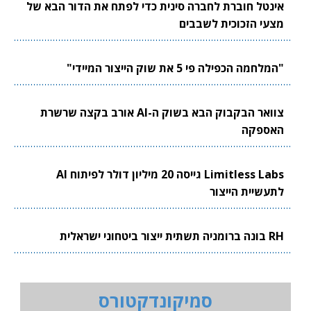
אינטל חוברת לחברה סינית כדי לפתח את הדור הבא של
מצעי הזכוכית לשבבים
"המלחמה הכפילה פי 5 את שוק הייצור המיידי"
צוואר הבקבוק הבא בשוק ה-AI אורב בקצה שרשרת
האספקה
Limitless Labs גייסה 20 מיליון דולר לפיתוח AI
לתעשיית הייצור
RH בונה ברומניה תשתית ייצור ביטחוני ישראלית
סמיקונדקטורס