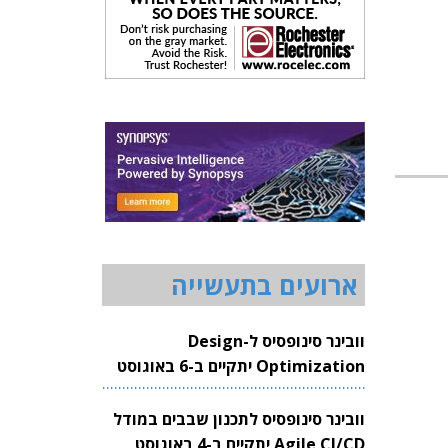
ארועים בתעשייה
וובינר סינופסיס ל-Design
Optimization יתקיים ב-6 באוגוסט
2026
וובינר סינופסיס לתכנון שבבים במודל
Agile CI/CD יתקיים ב-4 באוגוסט