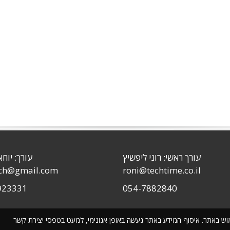
עורך ראשי: רוני ליפשיץ
עורך: יוחא
sch@gmail.com
roni@techtime.co.il
923331
054-7882840
שימוש באתר. איסוף המידע באתר נעשה באופן אנונימי, למעט בטפסי יצירת קשר