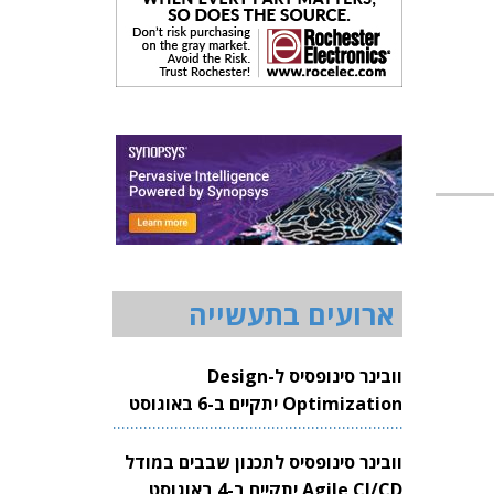
ארועים בתעשייה
וובינר סינופסיס ל-Design
Optimization יתקיים ב-6 באוגוסט
2026
וובינר סינופסיס לתכנון שבבים במודל
Agile CI/CD יתקיים ב-4 באוגוסט