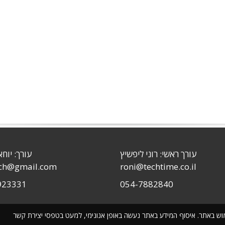
עורך ראשי: רוני ליפשיץ
עורך: יוחא
sch@gmail.com
roni@techtime.co.il
923331
054-7882840
שימוש באתר. איסוף המידע באתר נעשה באופן אנונימי, למעט בטפסי יצירת קשר