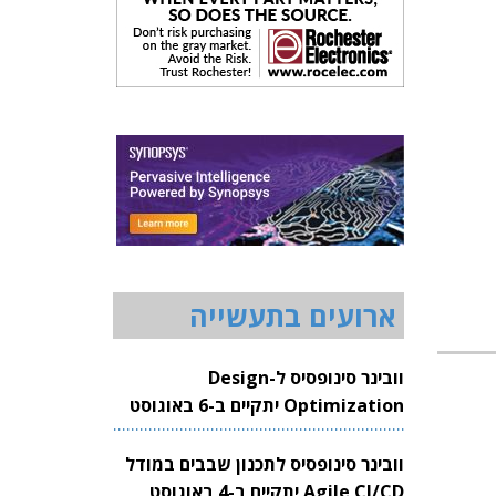
ארועים בתעשייה
וובינר סינופסיס ל-Design
Optimization יתקיים ב-6 באוגוסט
2026
וובינר סינופסיס לתכנון שבבים במודל
Agile CI/CD יתקיים ב-4 באוגוסט