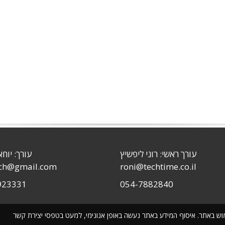
עורך ראשי: רוני ליפשיץ
עורך: יוחא
sch@gmail.com
roni@techtime.co.il
923331
054-7882840
שימוש באתר. איסוף המידע באתר נעשה באופן אנונימי, למעט בטפסי יצירת קשר