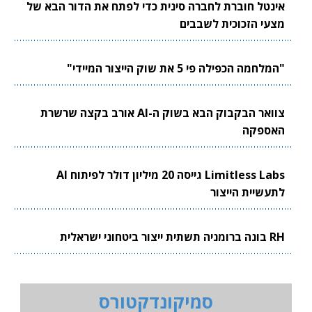
אינטל חוברת לחברה סינית כדי לפתח את הדור הבא של
מצעי הזכוכית לשבבים
"המלחמה הכפילה פי 5 את שוק הייצור המיידי"
צוואר הבקבוק הבא בשוק ה-AI אורב בקצה שרשרת
האספקה
Limitless Labs גייסה 20 מיליון דולר לפיתוח AI
לתעשיית הייצור
RH בונה ברומניה תשתית ייצור ביטחוני ישראלית
סמיקונדקטורס