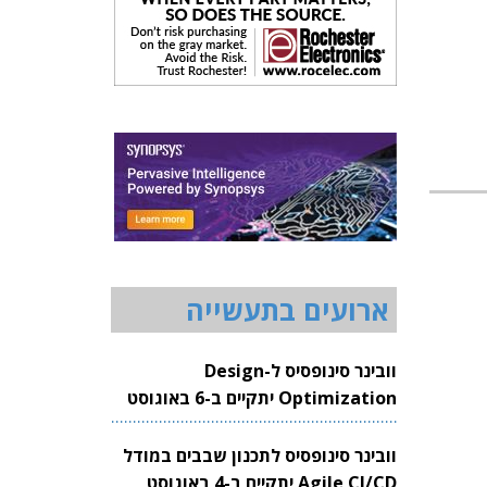
ארועים בתעשייה
וובינר סינופסיס ל-Design
Optimization יתקיים ב-6 באוגוסט
2026
וובינר סינופסיס לתכנון שבבים במודל
Agile CI/CD יתקיים ב-4 באוגוסט