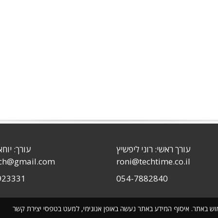
עורך ראשי: רוני ליפשיץ
עורך: יוחא
sch@gmail.com
roni@techtime.co.il
923331
054-7882840
שימוש באתר. איסוף המידע באתר נעשה באופן אנונימי, למעט בטפסי יצירת קשר