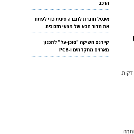
הרכב
אינטל חוברת לחברה סינית כדי לפתח
את הדור הבא של מצעי הזכוכית
לשבבים
קיידנס השיקה "סוכן-על" לתכנון
מארזים מתקדמים ו-PCB
יצרנית הרכב השבדית התקינה סוללה של סטורדוט בדגם עתידי של Polestar 5 והדגימה טעינה מ-10% ל-80% תוך 10 דקות.
 חתמה