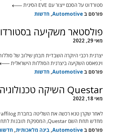
סטורדוט על הסכם ייצור עם EVE הסינית
פורסם ב
Automotive
,
חדשות
פולסטאר משקיעה בסטורדו
מאי 29, 2022
יצרנית רכבי היוקרה השבדית תבחן שילוב של סוללות
וינפאסט השקיעה ביצרנית הסוללות הישראלית
פורסם ב
Automotive
,
חדשות
Questar השיקה טכנולוגיה חדשה לניטור כלי-רכב
מאי 18, 2022
מחדש תחת השם Questar, המספקת תובנות לתחזוקה מדוייקת מונעת של כלי-רכב
פורסם ב
Automotive
,
בינה מלאכותית
,
חדשות