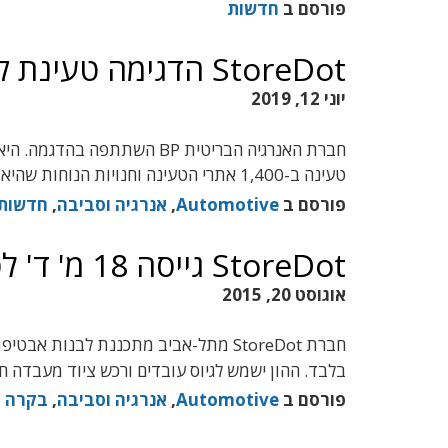
פורסם ב
חדשות
StoreDot הדגימה טעינת קטנוע בחמש דקות
יוני 12, 2019
טעינה ב-1,400 אתרי הטעינה וחנויות הנוחות שהיא מנהלת
פורסם ב
Automotive
,
אנרגיה וסביבה
,
חדשות
StoreDot גייסה 18 מ' ד' לפיתוח סוללת רכב מהפכנית
אוגוסט 20, 2015
חברת StoreDot מתל-אביב מתכננת לבנו
בלבד. ההון ישמש לגיוס עובדים ורכש ציוד מעבדה 
פורסם ב
Automotive
,
אנרגיה וסביבה
,
בקרה ו