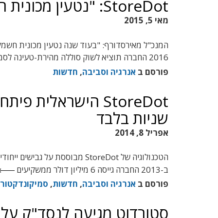
StoreDot: "נטעין מכונית חשמלית בתוך 5 דקות"
מאי 5, 2015
2016 החברה תוציא לשוק סוללה מהירת-טעינה לסמארטפונים
פורסם ב
אנרגיה וסביבה
,
חדשות
שניות בלבד
אפריל 8, 2014
הטכנולוגיה של StoreDot מבוססת
ב-2013 החברה גייסה 6 מיליון דולר ממשקיעים
פורסם ב
אנרגיה וסביבה
,
חדשות
,
סמיקונדקטור
סטורדוט מגיעה לנסד"ק על ג