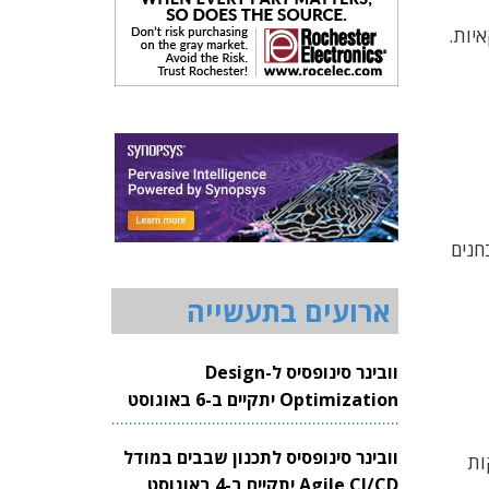
יות.
 מבחנים
ארועים בתעשייה
וובינר סינופסיס ל-Design
Optimization יתקיים ב-6 באוגוסט
2026
וובינר סינופסיס לתכנון שבבים במודל
ות
Agile CI/CD יתקיים ב-4 באוגוסט