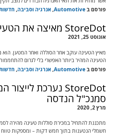
אשר מחזירות את תאי האנרגיה הבודדים למצב תקין
פורסם ב
Automotive
,
אנרגיה וסביבה
,
חדשות
StoreDot מאיצה את הטעינה באמצעות תקשורת
אוגוסט 25, 2021
מאיץ הטעינה עוקב אחר הסוללה ואחר המטען. הוא מ
הטעינה המהיר ביותר האפשרי בלי לגרום להתחממות
פורסם ב
Automotive
,
אנרגיה וסביבה
,
חדשות
StoreDot נערכת ליי
סמנכ"ל הנדסה
מרץ 2, 2020
חשמלי הנטענות בתוך חמש דקות – ומספקות טווח נסיעה 