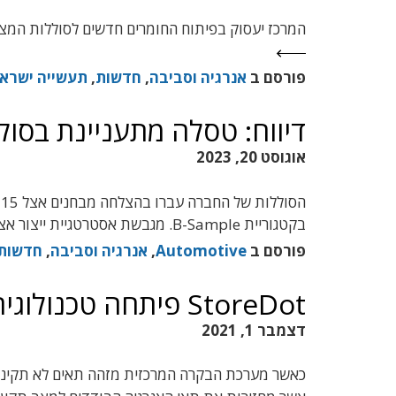
המרכז יעסוק בפיתוח החומרים חדשים לסוללות המצב
פורסם ב
אנרגיה וסביבה
,
חדשות
,
תעשייה ישרא
דיווח: טסלה מתעניינת בסוללות של
אוגוסט 20, 2023
ה
בקטגוריית B-Sample. מגבשת אסטרטגיית ייצור אצל קבלני משנה באירופה, בארה"ב ובאסיה
פורסם ב
Automotive
,
אנרגיה וסביבה
,
חדשות
StoreDot פיתחה טכנולוגיה לתיקון סוללות רכב תוך כדי נסיעה
דצמבר 1, 2021
כאשר מערכת הבקרה המרכזית מזהה תאים לא תקינים