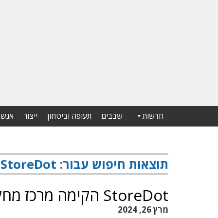
חדשות
שבבים
תעופה וביטחון
ייצור
אנשי
תוצאות חיפוש עבור:
StoreDot
StoreDot הקימה מרכז מחקר ופיתוח בארה"ב
מרץ 26, 2024