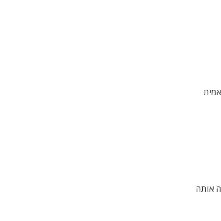
אמית
 העין, היא מיזגה אותה לפני כחצי שנה עם SafeRide ומיתגה אותה