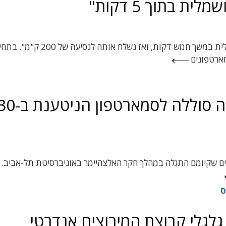
המנכ"ל מאירסדורף: "בעוד שנה נטעין מכונית חשמלית במשך חמש דקות, ואז נשלח אותה לנסי
StoreDot הישראלית פיתחה סוללה לסמארטפון הניט
 על גבישים ייחודיים שקיומם התגלה במהלך חקר האלצהיימר באוניברסיטת תל-אביב.
ס
לגלי קבוצת המירוצים אנדרטי