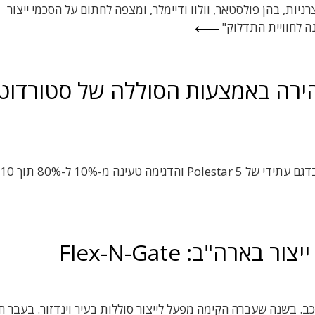
רה נמצאת בשלבי אינטגרציה מתקדמים עם 5 יצרניות, בהן פולסטאר, וולוו ודיימלר, ומצפה לחתום על הסכמי ייצור
ירה באמצעות הסוללה של סטורדוט
רה"ב: Flex-N-Gate
חלפים לרכב. בשנה שעברה הקימה מפעל לייצור סוללות בעיר וינדזור. בעבר