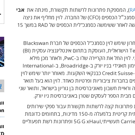
R
)
, המספקת פתרונות לרשתות תקשורת, מינתה את
אבי
לתפקיד סמנכ״ל הכספים (CFO) של החברה. לוין מחליף את ניצה
ליפשיץ, שפרשה לאחר ששימשה כסמנכ"לית הכספים של RAD במשך 15
בתפקידו האחרון שימש לוין כסמנכ"ל הכספים של חברת Blackswan
Technologies הישראלית, העוסקת בתחום אינטליגנציה עסקית (BI)
י.
לוין החל את הקריירה שלו ב-PwC, ולאחר מכן מילא
תפקידים במימון תאגידי בניו יורק ב-Broadridge, ב-International
Seaways וב-Credit Suisse כבנקאי השקעות. מאוחר יותר שימש לוין
ם בחברות ציבוריות ופרטיות כאחד.
לוין הוא בעל תואר
א
 וראיית חשבון מאוניברסיטת בן גוריון בישראל, ותואר שני
מבית הספר לעסקים שטרן באוניברסיטת ניו יורק.
ספקי שירותים
 בלמעלה מ-150 מדינות, בתחומים כדוגמת
26
Carrier Edge, IoT תעשייתי,5G G xHaul ופתרונות רשת תפעוליים
וו