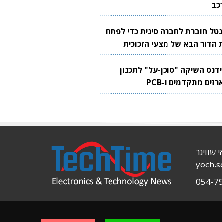
כב
נטל חוברת לחברה סינית כדי לפתח
 הדור הבא של מצעי הזכוכית
בבים
ידנס השיקה "סוכן-על" לתכנון
זים מתקדמים ו-PCB
י שוויגר
yoch.
054-7