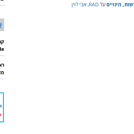
שות
,
מינויים
על
RAD
,
אבי לוין
26
א
InMode
רא
מצט