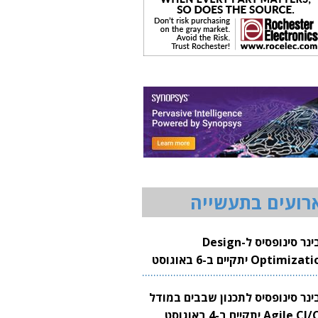
רועים בתעשייה
וובינר סינופסיס ל-Design
Optimization יתקיים ב-6 באוגוסט
20
בינר סינופסיס לתכנון שבבים במודל
Agile CI/CD יתקיים ב-4 באוגוסט