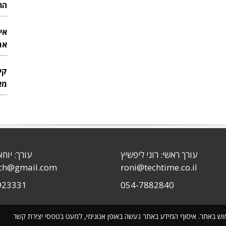
הר
אי
את
לש
קי
מאר
עורך ראשי: רוני ליפשיץ
עורך: יוחא
sch@gmail.com
roni@techtime.co.il
923331
054-7882840
שימוש באתר. איסוף המידע באתר נעשה באופן אנונימי, למעט בטפסי יצירת קשר