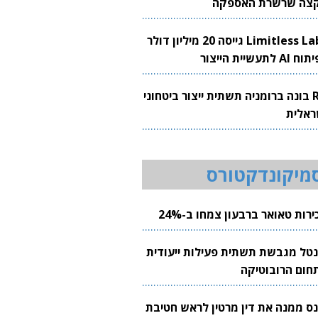
צה שרשרת האספקה
Limitless Labs גייסה 20 מיליון דולר
AI לתעשיית הייצור
RH בונה ברומניה תשתית ייצור ביטחוני
ראלית
מיקונדקטורס
רות טאואר ברבעון צמחו ב-24%
נטל מגבשת תשתית פעילות ייעודית
חום הרובוטיקה
נס ממנה את דין מרטין לראש חטיבת