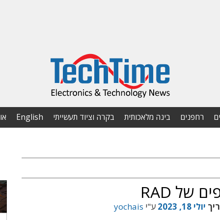
ם
רחפנים
בינה מלאכותית
בקרה וציוד תעשייתי
English
או
 של RAD
ריך
יולי 18, 2023
ע"י
yochais