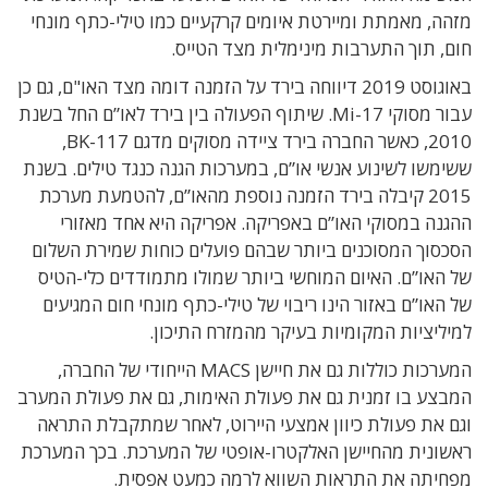
מזהה, מאמתת ומיירטת איומים קרקעיים כמו טילי-כתף מונחי
חום, תוך התערבות מינימלית מצד הטייס.
באוגוסט 2019 דיווחה בירד על הזמנה דומה מצד האו"ם, גם כן
עבור מסוקי Mi-17.
שיתוף הפעולה בין בירד לאו”ם החל בשנת
2010, כאשר החברה בירד ציידה מסוקים מדגם
BK-117
,
ששימשו לשינוע אנשי או”ם, במערכות הגנה כנגד טילים.
בשנת
2015 קיבלה בירד הזמנה נוספת מהאו”ם, להטמעת מערכת
ההגנה במסוקי האו”ם באפריקה. אפריקה היא אחד מאזורי
הסכסוך המסוכנים ביותר שבהם פועלים כוחות שמירת השלום
של האו”ם. האיום המוחשי ביותר שמולו מתמודדים כלי-הטיס
של האו”ם באזור הינו ריבוי של טילי-כתף מונחי חום המגיעים
למיליציות המקומיות בעיקר מהמזרח התיכון.
המערכות כוללות גם את חיישן MACS הייחודי של החברה,
המבצע בו זמנית גם את פעולת האימות, גם את פעולת המערב
וגם את פעולת כיוון אמצעי היירוט, לאחר שמתקבלת התראה
ראשונית מהחיישן האלקטרו-אופטי של המערכת. בכך המערכת
מפחיתה את התראות השווא לרמה כמעט אפסית.