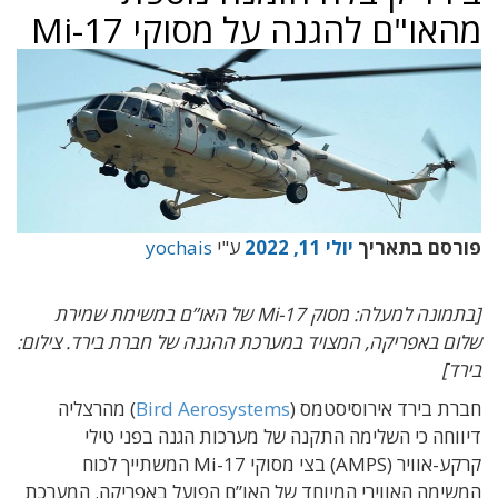
מהאו"ם להגנה על מסוקי Mi-17
פורסם בתאריך
יולי 11, 2022
ע"י
yochais
[בתמונה למעלה: מסוק Mi-17 של האו”ם במשימת שמירת
שלום באפריקה, המצויד במערכת ההגנה של חברת בירד. צילום:
בירד]
חברת בירד אירוסיסטמס (
Bird Aerosystems
)
מהרצליה
דיווחה כי השלימה התקנה של מערכות הגנה בפני טילי
קרקע-אוויר (
AMPS
) בצי מסוקי Mi-17 המשתייך לכוח
המשימה האווירי המיוחד של האו”ם הפועל באפריקה. ה
מערכת