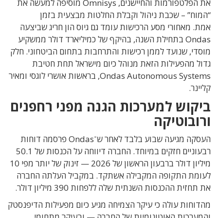
את הפלטפורמות והחיישנים, Omnisys מוסיפה למעשה את
“המוח” – שכבת ניהול וקבלת החלטות מבצעית בזמן
אמת. מאחורי מסע הרכישות עומד גם גיוס הון חריג שביצעה
Ondas בתחילת השנה, בהיקף של כמיליארד דולר ממשקיע
מוסדי, שנועד לממן רכישות והתרחבות בתחום הביטחוני. חלק
גדול מהפעילות הזאת מנוהל כיום מישראל תחת חטיבת
Ondas Autonomous Systems, בראשות אושרי לוגסי ומאיר
קליינר.
ביקוש למערכות הגנה מפני רחפנים
ורובוטיקה
העסקה מגיעה שבוע בלבד לאחר ש־Ondas פרסמה דוחות
רבעוניים חזקים במיוחד. החברה דיווחה על הכנסות של 50.1
מיליון דולר ברבעון הראשון של 2026 — זינוק של יותר מפי 10
לעומת התקופה המקבילה אשתקד. במקביל העלתה החברה
את תחזית ההכנסות השנתית שלה ללפחות 390 מיליון דולר.
מהדוחות עולה כי עיקר הצמיחה מגיע כיום מפעילות הדיפנסטק
והמערכות האוטונומיות של החברה — ובעיקר מתחומי