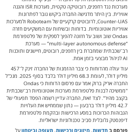
מערכות נגד רחפנים, רובוטיקה טקטית, מערכות ISR והגנה
אווירית. בין היתר מדגישה החברה ביקוש גובר לפתרונות
Counter-UAS, לרובוטים קרקעיים של Roboteam ולמערכות
אוויריות אוטונומיות. בדוחות ובשיחות עם המשקיעים חזרה
Ondas שוב ושוב על חזונה להפוך לספקית של פלטפורמת
“multi-layer autonomous defense” — מערכת
רב־שכבתית שמחברת בין רחפנים, רובוטים, חיישנים ותוכנות
AI לניהול מבצעי בזמן אמת.
עוד עולה מהדוחות כי צבר ההזמנות של החברה זינק ל־457
מיליון דולר, לעומת 68.3 מיליון דולר בלבד בסוף 2025. מנכ"ל
החברה אריק ברוק אמר עם פרסום הדוחות כי Ondas
"ממשיכה לבנות פלטפורמת מערכות אוטונומיות רב־שכבתית
בקצב מהיר". לצד זאת, החברה עדיין רשמה הפסד תפעולי של
42.7 מיליון דולר ברבעון — נתון שממחיש את העלויות
הגבוהות הכרוכות במסע הרכישות ובהקמת פלטפורמת
דיפנסטק גלובלית סביב טכנולוגיות ישראליות.
פורסם ב
חדשות
,
מיזוגים ורכישות
,
תעופה וביטחון
על