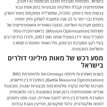
בישראל, ומפתחת מערכות תוכנה מבוססות AI לתכנון,
אופטימיזציה וקבלת החלטות מבצעיות בזמן אמת עבור
צבאות וגופי ביטחון. החברה, שמשרדיה ממוקמים באזור השרון,
פועלת כבר יותר מ־25 שנה ונחשבת לשחקן ותיק יחסית
בתחום מערכות השליטה, ההגנה האווירית והאופטימיזציה של
משימות (Mission Optimization). בראש החברה עומד
המנכ"ל עופר ירדן המוביל אותה מאז 2007, ולצדו בכירים רבים
בעלי רקע ממערכת הביטחון, חיל האוויר ותחומי ה־C4ISR
והשליטה המבצעית.
מסע רכש של מאות מיליוני דולרים
בישראל
בשנים האחרונות פיתחה Omnisys את פלטפורמת BRO
(Battle Resource Optimization), המחברת בין חיישנים,
מערכות שליטה ובקרה ופלטפורמות מבצעיות שונות, ומבצעת
אנליזה ואופטימיזציה בזמן אמת באמצעות בינה מלאכותית.
המערכת מיועדת בין היתר להגנה אווירית, הגנה מפני רחפנים,
לוחמה אלקטרונית, ניהול ספקטרום, מודיעין והגנת גבולות.