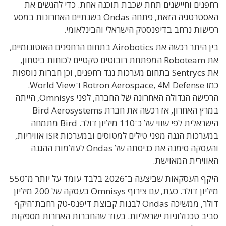
רחפנים וחיישנים תחת שכבת תוכנה אחת. כדי להגשים את
האסטרטגיה הזאת, פתחה Ondas בשנתיים האחרונות במסע
רכישות נרחב בדיפנסטק הישראלי והבינלאומי.
בין היתר רכשה את Airobotics בתחום הרחפנים האוטונומיים,
את Roboteam המפתחת רובוטים טקטיים לכוחות ביטחון,
את Sentrycs בתחום מערכות נגד רחפנים, וכן חברות נוספות
כמו Rotron Aerospace, 4M Defense ו־World View.
הרכישה הגדולה האחרונה של החברה, לפני Omnisys, הייתה
במרץ האחרון, אז רכשה את חברת Bird Aerosystems
הישראלית לפי שווי של כ־110 מיליון דולר. Bird מתמחה
במערכות הגנה מפני טילים למטוסים ובמערכות ISR אוויריות,
והעסקה סימנה את כניסתה של Ondas לעולמות ההגנה
האווירית המאוישת.
היקף העסקאות שביצעה ב־2026 בלבד עומד על יותר מ־550
מיליון דולר. כעת, עם צירוף Omnisys בעסקה של 200 מיליון
דולר, ממשיכה Ondas לבנות קבוצת דיפנס-טק רחבת־היקף
סביב טכנולוגיות ישראליות. בעוד שהחברות האחרות מספקות