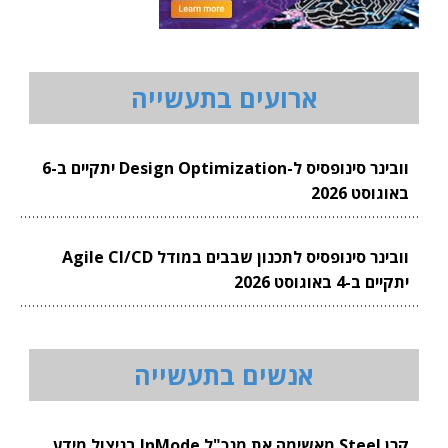
ארועים בתעשייה
וובינר סינופסיס ל-Design Optimization יתקיים ב-6
באוגוסט 2026
וובינר סינופסיס לתכנון שבבים במודל Agile CI/CD
יתקיים ב-4 באוגוסט 2026
אנשים בתעשייה
קרן Steel מאשימה את מנכ"ל InMode בניצול מידע