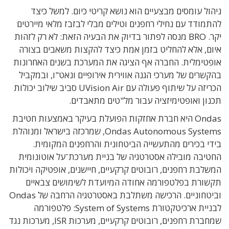
ניהול עומסים מבצעיים הוא נושא קריטי כיום. למשל כיצד
להתמודד עם נחילי רחפנים וטילים מבלי לבזבז מלאי מיירטים
יקר. BRO מנסה לפתור בדיוק את הבעיה הזאת: לא רק לזהות
איום, אלא להחליט בזמן אמת כיצד להקצות משאבים בצורה
אופטימלית. החברה אף הציגה את המערכת בשנים האחרונות
בהקשרים של מערכי הגנה אווירית אירופיים ונאט"ו, ובמקביל
הכריזה על שיתוף פעולה עם UVision Air סביב שילוב יכולות
תכנון ואופטימיזציה עבור מל"טים מתאבדים.
Ondas היא חברת אחזקות הפועלת בעיקר באמצעות חטיבת
Ondas Autonomous Systems, שמרכזה בישראל ומנוהלת
בידי בכירים מהתעשייה הביטחונית והרחפנים המקומית.
החטיבה מובילה אסטרטגיה של בניית מערכת־על אוטונומית
המשלבת רחפנים, רובוטים קרקעיים, חיישנים, אופטיקה ויכולות
תקשורת בפלטפורמה אחודה המיועדת לשימושים צבאיים
וביטחוניים. הרכישה משתלבת באסטרטגיה הרחבה של Ondas
לבניית ארכיטקטורת System of Systems: פלטפורמה
שמחברת רחפנים, רובוטים קרקעיים, מערכות ISR, מערכות נגד