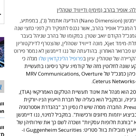
: אופיר בהרב (מימין) ודייוויד שטהלין
הנהלת ננו דיימנשן (Nano Dimension) הודיעה אתמול (ג'), במפתיע,
המנכ"ל אופיר בהרב, אשר נכנס לתפקיד רק לפני כחצי שנה
מנכ"ל הקודם יואב שטרן. במקומו של בהרב שניהל בעבר
את חברת התלת-מימד Xjet, מונה דייוויד שטהלין, שהצטרף לדירקטוריון
פברואר האחרון. בהודעתה של ננו דיימנשן לא נמסר פירוט
ריירה של שטהלין. עיון ב
פרופיל הלינקדאין שלו
מגלה כי
ע שונה לחלוטין מזה של קודמיו: עיקר ניסיונו בתעשיית
הטלקום, שם כיהן כמנכ"ל של MRV Communications, Overture
א
מאז שנת 2019 הוא מנהל את איגוד תעשיית הטלקום האמריקאי (TIA),
'יניה, ובמקביל הוא בעליה של חברת הייעוץ הניו-יורקית
Prevail Advisors. החברה מסרה שיש לו נסיון רב "בהגדרת אסטרטגיה
יצוע יוזמות מיזוגים ורכישות".
במקביל למינוי, ננו דיימנשן
26
א "בוחנת חלופות עסקיות" ושכרה לשם כך את שירותיהן של
וו
שתי פירמות ייעוץ מובילות בוול סטריט: Guggenheim Securities ו-