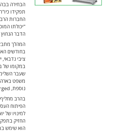
הבחירה בבהר
תפקידו כיו"ר
החברות הרבות
"יכולתו המוכ
הדבר הנחוץ 
המהלך מתבצע
בחודשים האחר
במקומו של ב
שעבר השלימה
משפט בארה"ב
נוספת, Merkforged.
בהרב מחליף א
למינויו של י