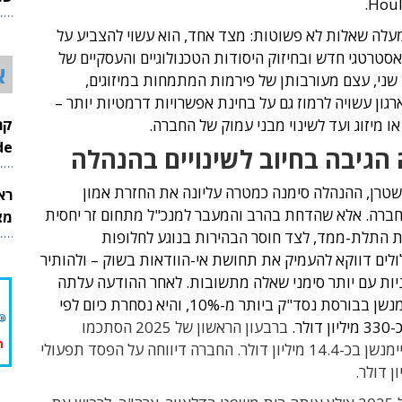
Houl
26
עלה שאלות לא פשוטות: מצד אחד, הוא עשוי להצביע על
אסטרטגי חדש ובחיזוק היסודות הטכנולוגיים והעסקיים של
א
שני, עצם מעורבותן של פירמות המתמחות במיזוגים,
רגון עשויה לרמוז גם על בחינת אפשרויות דרמטיות יותר –
ו מיזוג ועד לשינוי מבני עמוק של החברה.
InMode
הגיבה בחיוב לשינויים בהנהלה
טרן, ההנהלה סימנה כמטרה עליונה את החזרת אמון
רא
ברה. אלא שהדחת בהרב והמעבר למנכ"ל מתחום זר יחסית
מצט
 התלת-ממד, לצד חוסר הבהירות בנוגע לחלופות
לים דווקא להעמיק את תחושת אי-הוודאות בשוק – ולהותיר
יות עם יותר סימני שאלה מתשובות. לאחר ההודעה עלתה
מניית ננו דיימנשן בבורסת נסד"ק ביותר מ-10%, והיא נסחרת כיום לפי
לר.
ברבעון הראשון של 2025 הסתכמו
מכירות ננו דיימנשן בכ-14.4 מיליון דולר. החברה דיווחה על הפסד תפעולי