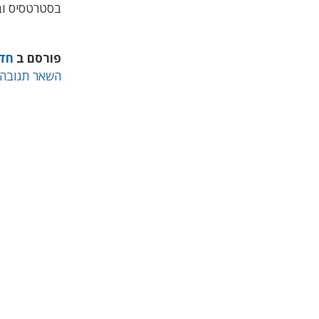
בסטרטסיס וב-redence
פורסם ב
חד
השאר תגובה