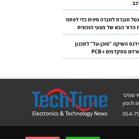
כב
נטל חוברת לחברה סינית כדי לפתח
 הדור הבא של מצעי הזכוכית
בבים
ידנס השיקה "סוכן-על" לתכנון
זים מתקדמים ו-PCB
י שוויגר
yoch.
054-7