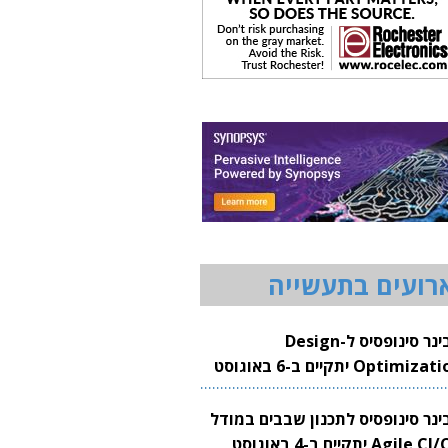
רועים בתעשייה
וובינר סינופסיס ל-Design
Optimization יתקיים ב-6 באוגוסט
20
בינר סינופסיס לתכנון שבבים במודל
Agile CI/CD יתקיים ב-4 באוגוסט