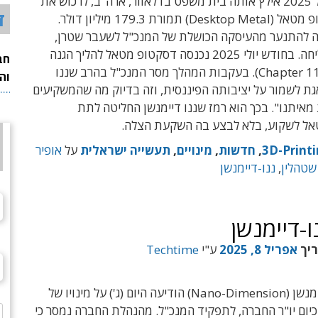
בחודש אפריל 2025 אילץ אותה בית משפט בדלאוור, ארה"ב, לרכוש את
ד
חברת דסקטופ מטאל (Desktop Metal) תמורת 179.3 מיליון דולר.
 להתנער מהעיסקה הכושלת של המנכ"ל לשעבר שטרן,
אולם לא הצליחה. בחודש יולי 2025 נכנסה דסקטופ מטאל להליך הגנה
חב
מפני נושים (Chapter 11). בעקבות המהלך מסר המנכ"ל בהרב שננו
וה
גת לשמור על יציבותה הפיננסית, וזה בדיוק מה שהמשקיעים
 מאיתנו". בכך הוא רמז שננו דיימנשן החליטה לתת
ל לשקוע, בלא לבצע בה השקעת הצלה.
3D-Print
,
חדשות
,
מינויים
,
תעשייה ישראלית
על
אופיר
 שטהלין
,
ננו-דיימנשן
-דיימנשן
ריך
אפריל 8, 2025
ע"י
Techtime
חברת ננו-דיימנשן (Nano-Dimension) הודיעה היום (ג') על מינויו של
כיום יו"ר החברה, לתפקיד המנכ"ל. מהנהלת החברה נמסר כי