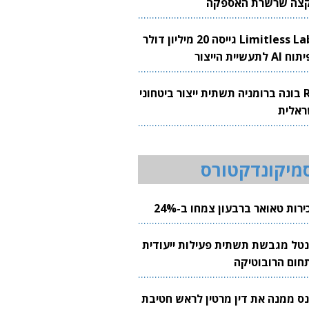
צה שרשרת האספקה
Limitless Labs גייסה 20 מיליון דולר
AI לתעשיית הייצור
RH בונה ברומניה תשתית ייצור ביטחוני
ראלית
מיקונדקטורס
רות טאואר ברבעון צמחו ב-24%
נטל מגבשת תשתית פעילות ייעודית
חום הרובוטיקה
נס ממנה את דין מרטין לראש חטיבת