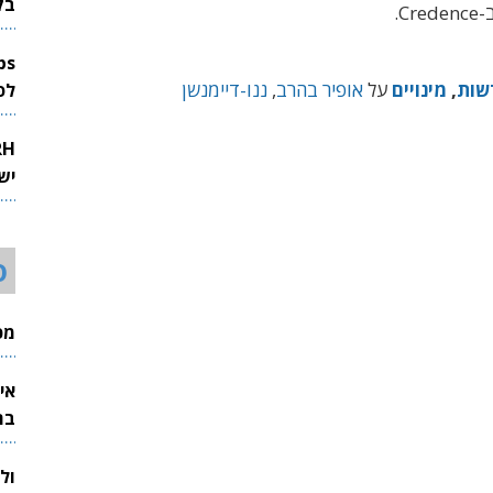
בק
C.
שות
,
מינויים
על
אופיר בהרב
,
ננו-דיימנשן
לפיתוח 
יש
ס
מכי
אי
בת
ול