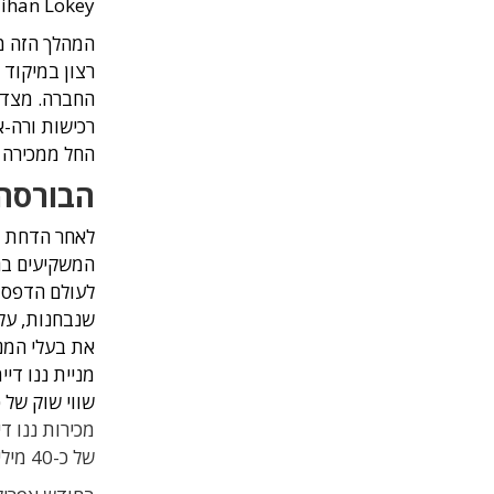
ihan Lokey.
המהלך הזה מ
רצון במיקוד 
החברה. מצד 
רכישות ורה-א
החל ממכירה א
הבורסה 
לאחר הדחת ש
המשקיעים בח
לעולם הדפסת
שנבחנות, עלו
את בעלי המנ
שווי שוק של כ-330 מיליון דו
של כ-40 מיליון דולר.