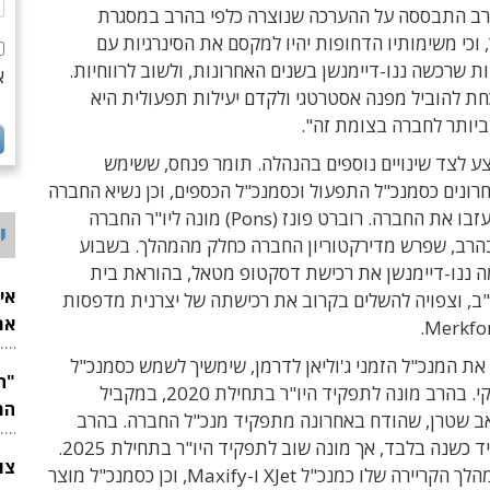
ב התבססה על ההערכה שנוצרה כלפי בהרב במסגרת
, וכי משימותיו הדחופות יהיו למקסם את הסינרגיות עם
 שרכשה ננו-דיימנשן בשנים האחרונות, ולשוב לרווחיות.
א
חת להוביל מפנה אסטרטגי ולקדם יעילות תפעולית היא
ביותר לחברה בצומת זה".
 לצד שינויים נוספים בהנהלה. תומר פנחס, ששימש
ונים כסמנכ"ל התפעול וכסמנכ"ל הכספים, וכן נשיא החברה
ציבי נדבאי, יעזבו את החברה. רוברט פונז (Pons) מונה ליו"ר החברה
י
הרב, שפרש מדירקטוריון החברה כחלק מהמהלך. בשבוע
 ננו-דיימנשן את רכישת דסקטופ מטאל, בהוראת בית
אי
, וצפויה להשלים בקרוב את רכישתה של יצרנית מדפסות
את
לש
ת המנכ"ל הזמני ג'וליאן לדרמן, שימשיך לשמש כסמנכ"ל
הפיתוח העסקי. בהרב מונה לתפקיד היו"ר בתחילת 2020, במקביל
המ
ואב שטרן, שהודח באחרונה מתפקיד מנכ"ל החברה. בהרב
החזיק בתפקיד כשנה בלבד, אך מונה שוב לתפקיד היו"ר בתחילת 2025.
הוא שימש במהלך הקריירה שלו כמנכ"ל XJet ו-Maxify, וכן כסמנכ"ל מוצר