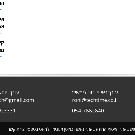
הר
אי
את
לש
קי
מאר
עורך ראשי: רוני ליפשיץ
עורך: יוחא
sch@gmail.com
roni@techtime.co.il
923331
054-7882840
שימוש באתר. איסוף המידע באתר נעשה באופן אנונימי, למעט בטפסי יצירת קשר