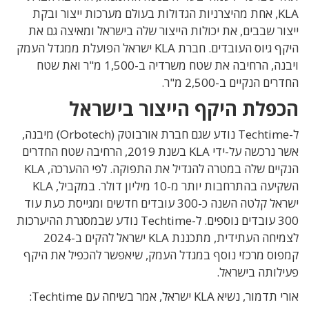
KLA, אחת מהיצרניות הגדולות בעולם מערכות ייצור ובקת
ייצור שבבים, את יכולות הייצור שלה בישראל ומאיצה גם את
היקף גיוס העובדים. חברת
KLA ישראל הפועלת ממגדל העמק
ויבנה,
הרחיבה את שטח משרדיה ב-1,500 מ"ר ואת שטח
החדרים הנקיים ב-2,500 מ"ר.
הכפלת היקף הייצור בישראל
ל-Techtime נודע שגם חברת אורבוטק (Orbotech) מיבנה,
אשר נרכשה על-ידי KLA בשנת 2019, הרחיבה שטח החדרים
הנקיים שלה במטרה להגדיל את התפוקה. לפי ההערכה, KLA
השקיעה בהתרחבות יותר מ-10 מיליון דולר. במקביל,
KLA
ישראל קלטה השנה כ-300 עובדים חדשים ומגייסת כעת עוד
300 עובדים נוספים. ל-Techtime נודע שבמסגרת ההיערכות
לצמיחה העתידית, מתכננת KLA ישראל להקים ב-2024
קמפוס מרכזי נוסף במגדל העמק, שיאפשר להכפיל את היקף
פעילותה בישראל.
אורי תדמור, נשיא KLA ישראל, אמר בשיחה עם Techtime: