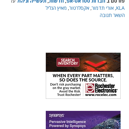
פורסם ב
חברות סטראט-אפ
,
חדשות
,
תעשייה וניהול
על
KLA
,
אורי תדמור
,
אקסלרטור
,
מאיץ הגליל
השאר תגובה