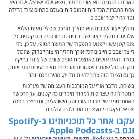
האורח בתוכנית הוא אורי תדמור, נשיא KLA ישראל. KLA היא
אחת החברות הגדולות והמובילות בעולם בתחום ציוד מדידה
ובדיקה לייצור שבבים.
תהליך ייצור שבבים הוא תהליך מורכב שכולל מאות ואלפי
שלבים. בתהליך ייצור של רכיבים כה מורכבים וכה קטנים, כל
פגם קטן עשוי לפגוע בתפקוד של המוצר הסופי. על כן, כדי
לייצר שבבים חייבים לכל אורך תהליך הייצור לבדוק שהכול
בסדר, וזאת עושים באמצעות סוגים שונים של ציודי בדיקה
ובקרה. ככל שהטרנזיסטורים והרכיבים נהיים זעירים יותר ויותר,
כך גם הציוד הזה צריך להיות מדויק, מהיר וחכם יותר.
בשיחה, מדבר אורי על המורכבות העצומה של מערכות
המטרולוגיה שצריכות למדוד מימדים כה קטנים, על הרכישה
האסטרטגית של חברת אורבוטק הישראלית, וגם כיצד הפכה
ישראל הקטנה למעצמת מטרולוגיה עולמית.
עקבו אחר כל תוכניותינו ב-Spotify
וגם ב-Apple Podcasts
פורסם ב
Podcast
,
חדשות
,
תעשייה ישראלית
על
KLA
,