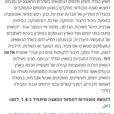
מאיץ הגליל מזמין מיזמים הנמצאים בשלבים הראשוניים ומנסים
למצוא מענה טכנולוגי מתקדם במגוון תחומים הממוקדים
בהגדלת הפיריון של חברות יצרניות, כגון: רכש ומלאי, אוטומציה
במפעל, ניהול הייצור, תחזוקה, שירות, לוגיסטיקה, בטיחות,
אנרגיה, ניהול האיכות, הנדסה, מחזור חיי המוצר ועוד. "המאיץ
פתוח בפני יזמים מכל הארץ העוסקים בפתרון בעיות לאתגרים
של התעשיה היצרנית, ובכוונתנו לסייע להם בשלל הנושאים
המעסיקים סטארט-אפ צעיר, כמו: המוצר או השירות, ולידציה
לשוק, מודל עסקי, חיבור ללקוחות וגיוס הון ועוד" אומרת
אדווה
דוד
, מנהלת התכניות במאיץ הגליל "בנוסף, סביב פעילות
המאיץ הולכת ומתעצמת קהילה של תעשייה חכמה בארץ
ובעולם אשר כוללת מסגרות חדשנות המשתפות פעולה עם
המאיץ, יזמים, תעשיינים, משקיעים ואנשי אקדמיה, במטרה
לאפשר חיבורים, למנף קשרים עבור היזמים ועבור הקהילה
כולה".
להגשת מועמדות למחזור ההאצה שיתחיל ב-
1.4, לחצו
כאן
.