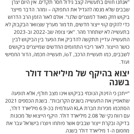
"אנחנו חווים בתעשייה קצב גידול חסר תקדים. אין היום יצרן
שבבים שלא מנסה להגדיל את התפוקה – ומהר. הדבר מייצר
ביקוש חזק מאוד למוצרים שלנו". אולם לאור הזמן הרב הדרוש
כדי להקים קווי ייצור חדשים, תדמור מעריך שצוואר הבקבוק לא
בתעשייה לא ישתחרר מהר. "אני צופה שב-2022 וב-2023
התעשייה עדיין תתקשה להדביק את הפער בין הביקוש לבין
כושר הייצור. לאור ריבוי התחומים החדשים שמייצרים ביקושים
לשבבים, כמו תעשיית הרכב, IoT, תעשייה חכמה, הדור החמישי
ועוד.
יצוא בהיקף של מיליארד דולר
בשנה
"ייתכן כי הזינוק הנוכחי בביקוש אינו מצב חולף, אלא תופעה
שתאפיין את התעשייה בשנים הקרובות". בשנת הכספים 2021
הסתכמו מכירות חברת KLA העולמית בכ-6.9 מיליארד דולר,
עם רווח נקי של 2.08 מיליארד דולר.
היקף הייצוא של מכונות
בדיקה ובקרת ייצור שבבים אשר פותחו ויוצרו בישראל עבר את
מחסום ה-1 מיליארד דולר בשנה.