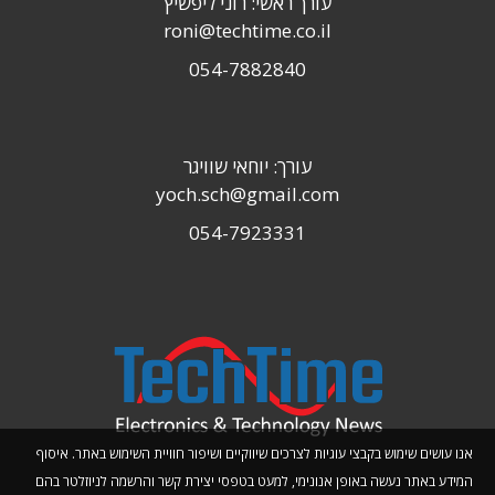
עורך ראשי: רוני ליפשיץ
roni@techtime.co.il
054-7882840
עורך: יוחאי שוויגר
yoch.sch@gmail.com
054-7923331
אנו עושים שימוש בקבצי עוגיות לצרכים שיווקיים ושיפור חוויית השימוש באתר. איסוף
המידע באתר נעשה באופן אנונימי, למעט בטפסי יצירת קשר והרשמה לניוזלטר בהם