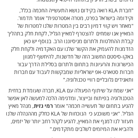
"חברת KLA רואה בקידום נושא התעשייה החכמה בכלל,
וקידומה בישראל בפרט, מטרה אסטרטגית" אומר תדמור.
"מאחר ויש קווי דמיון רבים בין המטרות שלנו למטרות של
המאיץ אנו שמחים להצטרף למאיץ הגליל, לקחת חלק בתהליך
קבלת ההחלטות ולתרום מניסיוננו הרב. בנוסף יש כאן
הזדמנות להעמיק את הקשר שלנו עם האקדמיה ולקחת חלק
באקו-סיסטם החשוב הזה של חדשנות, להיחשף למגוון
הכישרונות והרעיונות בתחום ולתרום בסלילת הדרך עבור
חברות סטארט-אפ ישראליות שמבקשות לעבוד עם חברות
ותאגידים גלובליים רוויי טכנולוגיה."
"אני שמח על שיתוף הפעולה עם KLA, חברה שעומדת בחזית
הטכנולוגיה בפיתוח ובייצור, ומדגימה הלכה למעשה לאן אפשר
להגיע בתחום של תעשייה חכמה" אומר
רמי גזית
, מנהל מאיץ
הגליל. "אני משוכנע כי הנוכחות של KLA כחלק מההנהלה שלנו
תעזור לנו למנף את המאיץ, להגיע לקהל רחב יותר של יזמים,
ולהביא את המיזמים לשלבים מתקדמים."