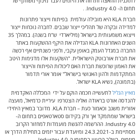
לתוכנית ההאצה ותלווה את היזמים לעבר מינוף משותף של
תחום ה- Industry 4.0. .
חברת KLA היא מובילה עולמית בפיתוח וייצור פתרונות
למדידה ובקרה של תהליכי ייצור שבבים. לחברה נוכחות ייצור
וייצוא משמעותית בישראל (מיליארדי ש"ח בשנה). במהלך 35
השנים האחרונות KLA הגדילה את היקף ההשקעות באתר
החברה במגדל העמק באופן עקבי, ולפני כשנתיים אף רכשה
את חברת אורבוטק הישראלית. "השקעות אלו מדגימות היטב
את האמון שרוכשת חברת האם ליכולות הפיתוח והייצור
המתקדמות ולהון האנושי בישראל" אומר אורי תדמור
(בתמונה), נשיא KLA ישראל.
מאיץ הגליל
לתעשייה חכמה הוקם על ידי המכללה האקדמית
להנדסה אורט בראודה ואליה הצטרפו עיריית כרמיאל, מועצה
אזורית משגב וכאמור כעת – חברת KLA. מדובר במאיץ היחידי
בישראל שמתמקד אך ורק בקידום סטארטאפים בתחום ה-
Industry 4.0. ההרשמה להגשת מועמדות למחזור הקרוב
מסתיימת ב-24.3.2021 ומיועדת עבור יזמים בתחילת הדרך או
מיזמים בשלב הרעיון בתחומי ה-Industry 4.0.