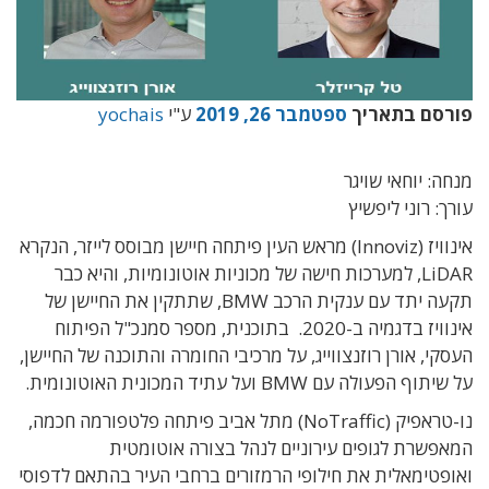
פורסם בתאריך
ספטמבר 26, 2019
ע"י
yochais
מנחה: יוחאי שויגר
עורך: רוני ליפשיץ
אינוויז (Innoviz) מראש העין פיתחה חיישן מבוסס לייזר, הנקרא
LiDAR, למערכות חישה של מכוניות אוטונומיות, והיא כבר
תקעה יתד עם ענקית הרכב BMW, שתתקין את החיישן של
אינוויז בדגמיה ב-2020. בתוכנית, מספר סמנכ"ל הפיתוח
העסקי, אורן רוזנצווייג, על מרכיבי החומרה והתוכנה של החיישן,
על שיתוף הפעולה עם BMW ועל עתיד המכונית האוטונומית.
נו-טראפיק (NoTraffic) מתל אביב פיתחה פלטפורמה חכמה,
המאפשרת לגופים עירוניים לנהל בצורה אוטומטית
ואופטימאלית את חילופי הרמזורים ברחבי העיר בהתאם לדפוסי