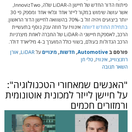
פיתוח הדור החדש של חיישן ה-LiDAR שלה, InnovizTwo,
אשר עושה שימוש במקור לייזר אחד וגלאי אחד ומספק פי 30
יותר ביצועים ויהיה זול ב-70% בהשוואה לחיישן הדור הראשון.
בתחילת החודש דיווחה
אינוויז על חוזה ענק נוסף בתעשיית
הרכב, לאספקת חיישני ה-LiDAR של החברה לאחת מיצרניות
הרכב הגדולות בעולם, בשווי כולל המוערך ב-4 מיליארד דולר.
פורסם ב
Automotive
,
חדשות
,
מינויים
על
LiDAR
,
אורן
רוזנצווייג
,
אינוויז
,
טלי חן
השאר תגובה
"האנשים שמאחורי הטכנולוגיה":
על חיישן לייזר למכונית אוטונומית
ורמזורים חכמים