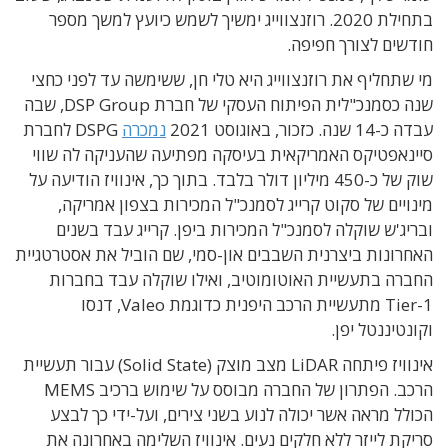
בתחילת 2020. רוזנצווייג ימשיך לשמש כיועץ למשך מספר
חודשים לצורך חפיפה.
מי שתחליף את רוזנצווייג היא טלי חן, ששימשה עד לפני כחצי
שנה כסמנכ"לית הפיתוח העסקי של חברת DSP Group, שבה
עבדה כ-14 שנה. כזכור, באוגוסט 2021
נמכרה
DSPG לחברת
סיינאפטיקס האמריקאית בעיסקה מפתיעה שהעניקה לה שווי
שוק של כ-450 מיליון דולר בלבד. בתוך כך, אינוויז הודיעה על
מינויים של סקוט קרייג לסמנכ"ל המכירות בצפון אמריקה,
ובריג'ש שוקלה לסמנכ"ל המכירות ביפן. קרייג עבד בשנים
האחרונות ביצרנית השבבים און-סמי, שם הוביל את אסטרטגיית
החברה בתעשיית האוטומוטיב, ואילו שוקלה עבד בחברות
Tier-1 מתעשיית הרכב היפנית כדוגמת Valeo, דנסו
וקונטיננטל יפן.
אינוויז פיתחה LiDAR מצב מוצק (Solid State) עבור תעשיית
הרכב. הפתרון של החברה מבוסס על שימוש ברכיב MEMS
הכולל מראה אשר יכולה לנוע בשני צירים, ועל-ידי כך לבצע
סריקת לייזר ללא חלקים נעים. אינוויז השלימה באחרונה את