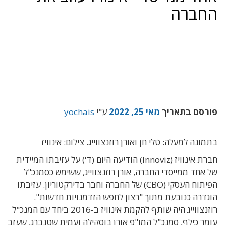
החברה
פורסם בתאריך
מאי 25, 2022
ע"י
yochais
בתמונה למעלה: טלי חן ואורן רוזנצווייג. צילום: אינוויז
חברת אינוויז (Innoviz) הודיעה היום (ד') על עזיבתו המיידית
של אחד ממייסדי החברה, אורן רוזנצווייג, ששימש כסמנכ"ל
הפיתוח העסקי (CBO) של החברה וחבר בדירקטוריון. עזיבתו
הוגדרה כנובעת מתוך "רצון לחפש הזדמנויות חדשות".
רוזנצווייג היה שותף להקמת אינוויז ב-2016 ביחד עם המנכ"ל
עומר כילף, סמנכ"ל המו"פ אורן בוסקילה ועמית שטנברג, שעזב