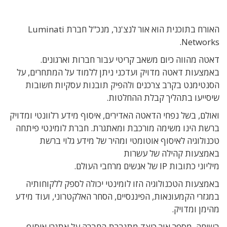
האורח בתוכנית הוא אור לנצ'נר, מנכ"ל חברת Luminati
Networks.
דאטה מהווה כיום משאב קריטי עבור חברות וארגונים.
באמצעות דאטה מדויק ועדכני ניתן ללמוד על המתחרים, על
הסנטימנט בקרב צרכנים ולהפיק תובנות עסקיות חשובות
שיסייעו בתהליך קבלת ההחלטות.
ואולם, בשל נפחי הדאטה האדירים, איסוף מידע רלוונטי ומדויק
ברשת הינו משימה מורכבת ומאתגרת. חברת לומינטי פיתחה
טכנולוגיה לאיסוף אוטומטי ומהיר של מידע גלוי ברשת
באמצעות קהילה של עשרות
מיליוני כתובות IP של אנשים מרחבי העולם.
באמצעות הטכנולוגיה הזו לומינטי יכולה לספק ללקוחותיה
במגזרי הקמעונאות, הפיננסיים, הסחר האלקטרוני, ועוד מידע
מהימן ומדויק.
בשיחה, מספר אור כיצד מתגברת החברה על אתגרי איסוף