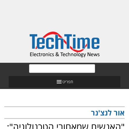
תפריט
אור לנצ'נר
"האנשים שמאחורי הטכנולוגיה":