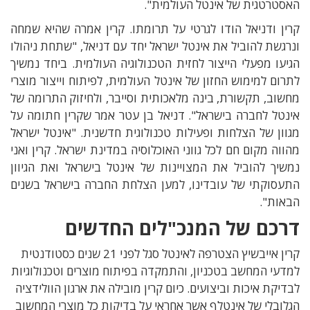
האסטרטגית של אינטל העולמית".
קרין ודניאל הודו לגרטי על תרומתו. קרין אמרה שהיא
שמחה
ונרגשת להוביל את אינטל ישראל יחד עם דניאל
, "
שתחת ניהולו
הגיעו מפעלי הייצור לחזית הטכנולוגיה העולמית
.
ביחד נמשיך
לתרום למימוש החזון של אינטל העולמית
,
לפיתוח וייצור מוצרי
מחשוב
,
תקשורת
,
בינה מלאכותית וסייבר
,
ולחיזוק התרומה של
אינטל לחברה בישראל
".
דניאל בן עטר אמר ש
קרין
חתומה על
מגוון של הצלחות ופעילות טכנולוגית חדשנית
. "
אינטל ישראל
מהווה מקום חם לכל גווני האוכלוסיה במדינת ישראל
.
קרין ואני
נמשיך להוביל את המצויינות של אינטל בישראל ואת הגיוון
התעסוקתי של עובדינו
,
למען הצלחת החברה בישראל בשנים
הבאות
".
דרכם של המנכ"לים החדשים
קרין אייבשיץ הצטרפה לאינטל סגל לפני 21 שנים כסטודנטית
למדעי המחשב בטכניון, והתמקדה בפיתוח מוצרים וטכנולוגיות
לבדיקת איכות וביצועים. כיום קרין מובילה את ארגון הוולידציה
הגלובלי של אינטלף אשר אחראי על בדיקות כל מוצרי המחשוב