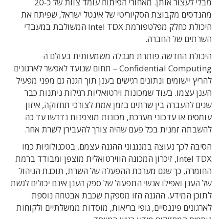
מבלי לעצור אותן. מאחורי הפיתוח עומד צוות של כ-20
מהנדסים מקבוצת הסקיוריטי של אינטל ישראל, שפיתח את
היכולת כחלק מפלטפורמת Intel TDX המשולבת במעבדי
השרתים של החברה.
היכולת החדשה פותרת מגבלה משמעותית בעולם ה-
Confidential Computing – תחום שנועד לאפשר לארגונים
להריץ יישומים ונתונים רגישים בענן תוך הגנה גם מפני מפעיל
הענן עצמו. בעוד שמכונות וירטואליות רגילות ניתנות כבר
שנים להעברה בין שרתים בזמן אמת לצורכי תחזוקה, איזון
עומסים או עדכוני מערכת, מכונות מוצפנות נדרשו עד כה
להשבתה זמנית בכל פעם שהיה צורך להעבירן לשרת אחר.
הסיבה לכך נעוצה במנגנוני ההגנה עצמם. בטכנולוגיות כמו
Intel TDX, זיכרון המכונה הווירטואלית מוצפן ומבודד ברמת
החומרה, כך שגם מערכת ההפעלה של השרת, תוכנת הניהול
של הענן ואפילו אנשי התפעול של ספק הענן אינם יכולים לגשת
לתוכן המידע. ההגנה הזו מספקת שכבת אבטחה נוספת
לארגונים פיננסיים, גופי בריאות, מוסדות ממשלתיים ולקוחות