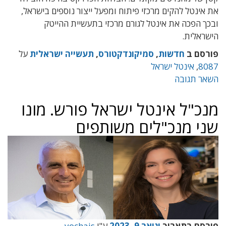
את אינטל להקים מרכזי פיתוח ומפעל ייצור נוספים בישראל
,
ובכך הפכה את אינטל לגורם מרכזי בתעשיית ההייטק
הישראלית
.
פורסם ב
חדשות
,
סמיקונדקטורס
,
תעשייה ישראלית
על
8087
,
אינטל ישראל
השאר תגובה
מנכ"ל אינטל ישראל פורש. מונו
שני מנכ"לים משותפים
פורסם בתאריך
ינואר 9, 2023
ע"י
yochais