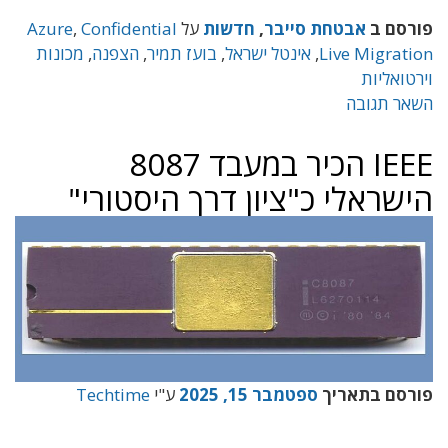
פורסם ב
אבטחת סייבר
,
חדשות
על
Confidential
,
Azure
Live Migration
,
אינטל ישראל
,
בועז תמיר
,
הצפנה
,
מכונות
וירטואליות
השאר תגובה
IEEE הכיר במעבד 8087
הישראלי כ"ציון דרך היסטורי"
פורסם בתאריך
ספטמבר 15, 2025
ע"י
Techtime