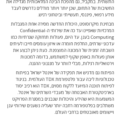
התשתית. במקביל, גם מהפכת הבינה המלאכותית מגדילה את
החשיבות של התחום, שכן יותר ויותר מודלים נדרשים לעבד
מידע רפואי, פיננסי, תעשייתי וביטחוני רגיש.
מבחינת מיקרוסופט, היכולת החדשה מסירה אחת המגבלות
המרכזיות שאפיינו עד כה את שירותי ה-Confidential
Computing בענן. עד היום, פעולות תחזוקה שגרתיות כמו
עדכוני שרתים, החלפת חומרה או איזון עומסים חייבו לעיתים
השבתה זמנית של המכונה המוצפנת. כעת ניתן לבצע את
אותן פעולות באופן שקוף למשתמש, בדומה למכונות
וירטואליות רגילות, מבלי לוותר על מנגנוני ההגנה.
הפיתוח גם מדגיש את תפקידה של אינטל ישראל בפיתוח
טכנולוגיות ליבה עבור פלטפורמת TDX העולמית. בניגוד
לפיתוח תוכנה המיועד ללקוח מסוים, TDX הוא רכיב יסוד
בארכיטקטורת האבטחה של מעבדי השרתים של אינטל.
המשמעות היא שהידע והיכולות שנבנים במסגרת הפרויקט
משתלבים בפלטפורמה רחבה יותר שעליה נשענים שירותי ענן
ויישומים מאובטחים ברחבי העולם.