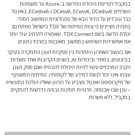
במקביל לפריסת היכולת החדשה ב-Azure על משפחות
השרתים DCesv6, ECesv6, DCedsv6 ו-ECedsv6, באינטל
כבר עובדים על הדור הבא של טכנולוגיות המחשוב הסודי.
בחברה מציינים כי צוות הפיתוח של TDX בישראל מפתח גם
יכולת חדשה בשם TDX Connect, שאמורה להרחיב עוד יותר
את אפשרויות השימוש במחשוב מאובטח במרכזי נתונים.
אם בעשור האחרון התחרות בין ספקיות הענן התמקדה בעיקר
בביצועים, במחיר וביכולות AI, בשנים הקרובות אחד משדות
הקרב המרכזיים עשוי להיות היכולת להבטיח שגם ספק הענן
עצמו אינו יכול לגשת למידע של לקוחותיו. הפיתוח המשותף
של מיקרוסופט ואינטל מצביע על הכיוון שאליו הולכת התעשייה
– ענן שבו אבטחה, פרטיות וזמינות גבוהה נדרשות להתקיים
במקביל, ללא פשרות.