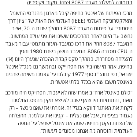
בתמונה למעלה: מעבד Intel 8087. מקור: ויקיפדיה
מרכז הפיתוח של אינטל בחיפה קיבל מ
ארגון מהנדסי החשמל
והאלקטרוניקה העולמי
(IEEE)
העולמי את האות של
"
ציון דרך
היסטורי
"
על פיתוח המעבד
8087 במהלך שנות ה-70, אשר
נחשב עד היום לאחר מהרכיבים ששינו את פני עולם המחשוב.
המעבד 8087 החל את דרכו כמעבד-העזר מתמטי עבור מעבד
ה-CPU מסדרה 8086. המעבד הושק בשנת 1980 והפך
להצלחה מסחררת. במהלך טקס קבלת ההכרה שנערך היום (א')
בחיפה, אמר מי שהוביל את הפרוייקט ובהמשך גם מנכ"ל אינטל
ישראל, רפי נווה:
"
בסוף
1977
קיבלנו על עצמנו משימה שרבים
באינטל חשבו שהיא בכלל בלתי אפשרית
.
"כולם באינטל ארה
"
ב אמרו שזה לא יעבוד
.
הפרויקט היה מורכב
מאוד
,
והתחזיות היו שאף שבב לא יצא תקין מהפס
.
החלטנו
לקחת את האתגר דווקא בגלל זה
.
אמרתי אז שאם ניכשל – רק
נעמוד בציפיות
,
אבל אם נצליח –
'
קנינו את עולמנו
'.
ההצלחה
של הצוות הקטן מחיפה שמה את אינטל ישראל על המפה
העולמית והוכיחה מה אנחנו מסוגלים לעשות"
.