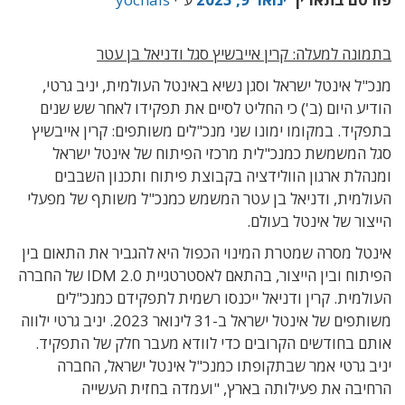
בתמונה למעלה: קרין אייבשיץ סגל ודניאל בן עטר
מנכ"ל אינטל ישראל וסגן נשיא באינטל העולמית, יניב גרטי,
הודיע היום (ב') כי החליט לסיים את תפקידו לאחר שש שנים
בתפקיד. במקומו ימונו שני מנכ"לים משותפים:
קרין אייבשיץ
סגל המשמשת
כמנכ"לית מרכזי הפיתוח של אינטל ישראל
ומנהלת ארגון הוולידציה בקבוצת פיתוח ותכנון השבבים
העולמית,
ודניאל בן עטר המשמש
כמנכ"ל משותף של מפעלי
הייצור של אינטל בעולם.
אינטל מסרה שמטרת המינוי הכפול היא להגביר את התאום בין
הפיתוח ובין הייצור, בהתאם לאסטרטגיית IDM 2.0 של החברה
העולמית.
קרין ודניאל ייכנסו רשמית לתפקידם כמנכ"לים
משותפים של אינטל ישראל ב-31 לינואר 2023. יניב גרטי ילווה
אותם בחודשים הקרובים כדי לוודא מעבר חלק של התפקיד.
יניב גרטי
אמר שבתקופתו
כמנכ"ל אינטל ישראל, החברה
הרחיבה את פעילותה בארץ, "ועמדה בחזית העשייה