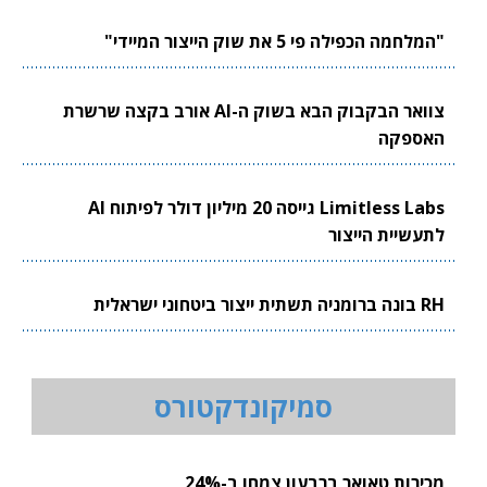
"המלחמה הכפילה פי 5 את שוק הייצור המיידי"
צוואר הבקבוק הבא בשוק ה-AI אורב בקצה שרשרת
האספקה
Limitless Labs גייסה 20 מיליון דולר לפיתוח AI
לתעשיית הייצור
RH בונה ברומניה תשתית ייצור ביטחוני ישראלית
סמיקונדקטורס
מכירות טאואר ברבעון צמחו ב-24%