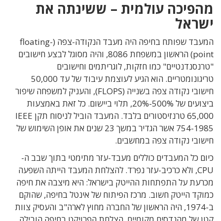
מהפיכה עולמית – ששינתה את
ישראל
המעבד שפותח בחיפה היה מעבד הנקודה-צפה (floating-
point) הראשון במשפחת 8086, והיה מסוגל לבצע חישובים
"טרנסנדנטיים" כמו חזקות, לוגריתמים וחישובים
טריגונומטריים. הוא הגיע לעוצמת עיבוד של עד 50,000
חישובי נקודה צפה בשנייה (FLOPS), והעניק למשפחה שיפור
ביצועים של 500%-20%, תלוי ביישום. כל זאת באמצעות
65,000 טרנזיסטורים בלבד. המעבד הוביל לניסוח תקן IEEE
754-1985 אשר הגדיר במשך 23 שנים את אופן השימוש של
חישובי נקודה צפה במחשבים.
כיום כל המעבדים כוללים מעבד-עזר מתימטי בתוך שבב ה-
CPU, ולא כרכיב-עזר נפרד. להצלחת המעבד הייתה השפעה
מכרעת על התפתחות ההייטק בישראל: היא
מיצבה את חיפה
כמוקד הייטק חשוב
.
מרכז הפיתוח של אינטל בחיפה
,
שהוקם
ב
-1974,
היה הראשון של החברה מחוץ לארה
"
ב והעסיק
צוות
קטן של מהנדסים מקומיים.
הצלחת הפרויקט בחיפה הובילה