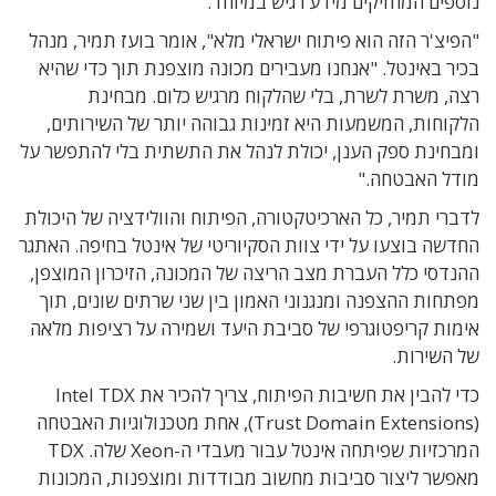
נוספים המחזיקים מידע רגיש במיוחד.
"הפיצ'ר הזה הוא פיתוח ישראלי מלא", אומר בועז תמיר, מנהל
בכיר באינטל. "אנחנו מעבירים מכונה מוצפנת תוך כדי שהיא
רצה, משרת לשרת, בלי שהלקוח מרגיש כלום. מבחינת
הלקוחות, המשמעות היא זמינות גבוהה יותר של השירותים,
ומבחינת ספק הענן, יכולת לנהל את התשתית בלי להתפשר על
מודל האבטחה."
לדברי תמיר, כל הארכיטקטורה, הפיתוח והוולידציה של היכולת
החדשה בוצעו על ידי צוות הסקיוריטי של אינטל בחיפה. האתגר
ההנדסי כלל העברת מצב הריצה של המכונה, הזיכרון המוצפן,
מפתחות ההצפנה ומנגנוני האמון בין שני שרתים שונים, תוך
אימות קריפטוגרפי של סביבת היעד ושמירה על רציפות מלאה
של השירות.
כדי להבין את חשיבות הפיתוח, צריך להכיר את Intel TDX
‏(Trust Domain Extensions), אחת מטכנולוגיות האבטחה
המרכזיות שפיתחה אינטל עבור מעבדי ה-Xeon שלה. TDX
מאפשר ליצור סביבות מחשוב מבודדות ומוצפנות, המכונות