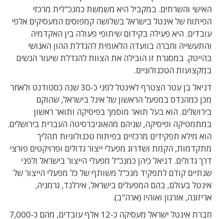
האישי והשרתים. במקביל היא משמשת כמנכ"לית מרכזי
הפיתוח של אינטל בישראל בשלושה קמפוסים המעסיקים אלפי
עובדים. היא פעילה בקידום
שיתופי פעולה בין האקדמיה
והתעשייה וחברה בוועדה הלאומית להגדלת ההון האנושי
בהייטק. במסגרת זו הובילה את הצוות להגדלת שיעור הנשים
במקצועות הטכנולוגיים.
דניאל בן עטר הצטרף לאינטל לפני כ-30 שנה כסטודנט ולאחר
מכן כמהנדס במפעל הראשון של אינל בישראל, שהוקם
בירושלים. הוא בעל תואר מוסמך בפיסיקה ותואר ראשון
במתמטיקה ופיסיקה, שניהם מהאוניברסיטה העברית בירושלים.
הוא מילא תפקידים מרכזיים בפיתוח טכנולוגיות תהליך
מתקדמות, הקמת ושדרוג מפעלי ייצור גדולים ופרויקטים פורצי
דרך גדולים. דניאל כיהן כמנכ"ל מפעלי הייצור בישראל ולפני
שנתיים קודם לתפקיד מנכ"ל משותף של כל מפעלי הייצור של
אינטל בעולם, בהם המפעלים בישראל, אירלנד, גרמניה,
אריזונה, אורגון ואוהיו (ארה"ב).
חברת אינטל ישראל מעסיקה כ-12 אלף עובדים, מהם כ-7,000