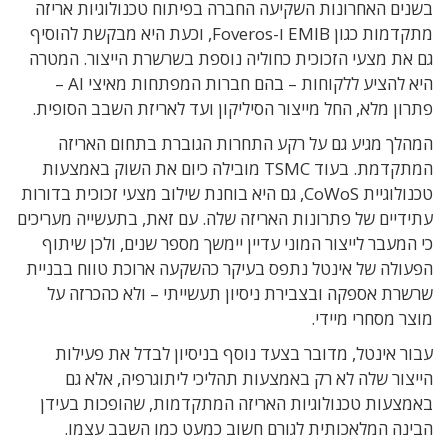
בשנים האחרונות השקיעה החברה בפיתוח טכנולוגיות אריזה
מתקדמות כגון EMIB ו-Foveros, וכעת היא מבקשת להוסיף
גם את מצעי הזכוכית כחוליה נוספת בשרשרת הייצור. המטרה
היא להציע ללקוחות – בהם חברות המפתחות מאיצי AI –
פתרון מלא, החל מייצור הסיליקון ועד לאריזת השבב הסופית.
המהלך מגיע גם על רקע התחרות הגוברת בתחום האריזה
המתקדמת. בעוד TSMC מובילה כיום את השוק באמצעות
טכנולוגיית CoWoS, גם היא בוחנת שילוב מצעי זכוכית בדורות
עתידיים של פתרונות האריזה שלה. עם זאת, בתעשייה מעריכים
כי המעבר לייצור המוני עדיין יימשך מספר שנים, ולכן שיתוף
הפעולה של אינטל נתפס בעיקר כהשקעה ארוכת טווח בבניית
שרשרת אספקה ובצבירת ניסיון תעשייתי – ולא כהכרזה על
מוצר מסחרי מיידי.
עבור אינטל, מדובר בצעד נוסף בניסיון לבדל את פעילות
הייצור שלה לא רק באמצעות תהליכי ליתוגרפיה, אלא גם
באמצעות טכנולוגיות האריזה המתקדמות, שהופכות בעידן
הבינה המלאכותית לגורם חשוב כמעט כמו השבב עצמו.