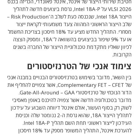
חטיבת שירותי הייצור של אינטל, אינטל פאונדרי, הכריזה בכנס
VLSI 2026 על Intel 18A-P, גרסת ביצועים חדשה לתהליך
הייצור Intel 18A, שנכנסה כעת לשלב ה־Risk Production –
שלב הייצור הראשוני המהווה צעד משמעותי לקראת ייצור
מסחרי. התהליך החדש מציע עד 18% חיסכון בצריכת החשמל
או עד 9% שיפור בביצועים בהשוואה ל־18A, ומספק הצצה
לכיוון שאליו מתקדמת טכנולוגיית הייצור של החברה בשנים
הקרובות.
צימוד אנכי של הטרנזיסטורים
בין השאר, מדובר בשימוש בטרנזיסטורים הבנויים במבנה אנכי
של Complementary FET – CFET, אשר צפויים להחליף את
הדור הנוכחי של טרנזיסטורי Gate-All-Around – GAA.
מדובר בטכנולוגיה חדשה אשר צפויה להיכנס באופן מאסיבי
לשוק רק בסוף העשור, אולם אינטל דיווחה השבוע על עידכון
לתהליך הייצור 18A, שהוא גרסת ה-2 ננומטר שלה וכניסת
העידכון לייצור ראשוני תחת השם תהליך Intel 18A-P.
להערכת אינטל, התהליך המשופר מספק עד 18% חיסכון