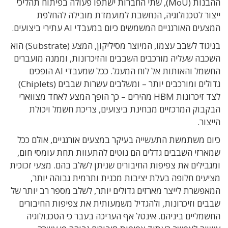
ההבנות (MoU), שתי החברות ישתפו פעולה בפיתוח תהליכי
ייצור לטכנולוגיה, הנחשבת למועמדת מובילה להחלפת
המצעים האורגניים המשמשים כיום במעבדי AI עתירי ביצועים.
בניגוד לשבב עצמו, המיוצר מסיליקון, המצע (Substrate) הוא
השכבה שעליה מורכבים השבבים והזיכרונות, וממנה מועברים
החשמל והאותות אל לוח המעגל. ככל שמעבדי AI הופכים
גדולים ומורכבים יותר – ומשלבים עשרות שבבים (Chiplets)
לצד זיכרונות HBM מהירים – כך הופך המצע לאחד מצווארי
הבקבוק המרכזיים מבחינת ביצועים, צריכת חשמל ויכולת
הייצור.
כיום משתמשת התעשייה בעיקר במצעים אורגניים, אולם ככל
שמארזי השבבים גדלים הם נוטים להתעוות תחת עומסי חום,
ומגבילים את צפיפות החיבורים שניתן לשלב בהם. מצעי זכוכית
מציעים חלופה בעלת יציבות מכנית ותרמית גבוהה יותר,
המאפשרת לייצר מארזים גדולים יותר, לשלב מספר רב יותר של
שבבים וזיכרונות, ולהגדיל משמעותית את צפיפות החיבורים
החשמליים ביניהם. אינטל אף העריכה בעבר כי הטכנולוגיה