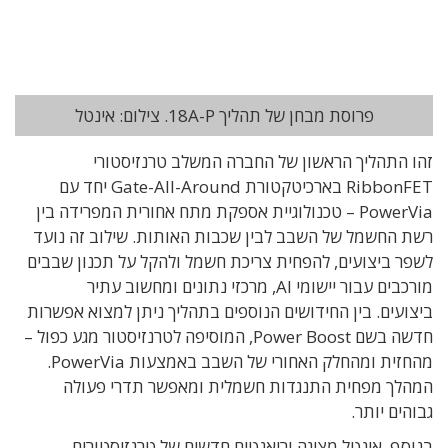
פרוסת מבחן של תהליך 18A-P. צילום: אינטל
זהו התהליך הראשון של החברה המשלב טרנזיסטורי
RibbonFET בארכיטקטורת Gate-All-Around יחד עם
PowerVia – טכנולוגיית אספקת מתח אחורית המפרידה בין
רשת החשמל של השבב לבין שכבות האותות. שילוב זה נועד
לשפר ביצועים, להפחית צריכת חשמל ולהקל על תכנון שבבים
מורכבים עבור יישומי AI, מרכזי נתונים ומחשוב עתיר
ביצועים. בין החידושים הנוספים בתהליך ניתן למצוא אפשרות
חדשה בשם Power Boost, המוסיפה לטרנזיסטור מגע כפול –
מהחזית ומהחלק האחורי של השבב באמצעות PowerVia.
המהלך מפחית התנגדות חשמלית ומאפשר תדרי פעולה
גבוהים יותר.
בנוסף, אינטל מציגה וריאנטים חדשים של טרנזיסטורים