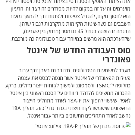
את הצימוד האופקי הסטנדרטי בצימוד אנכי:
טרנזיסטורי
N
ו
-P
מוערמים זה על זה במקום להיות מסודרים זה לצד זה
.
הרעיון
הוא לחסוך מקום
,
להגדיל צפיפות ולפתוח דרך להמשך מזעור
השבבים גם כשהשיטות הקיימות מתקרבות לגבול שלהן
.
הדגמה זו הושגה בגודל
45
ננומטר
(
מרחק בין שערים
),
שלהערכתה הוא מרשים במיוחד עבור טכנולוגיה כה מורכבת
.
סוס העבודה החדש של אינטל
פאונדרי
מעבר למשמעות הטכנולוגית, מדובר גם באבן דרך עבור
פעילות הפאונדרי של אינטל אשר מנסה לבסס את עצמה
כחלופה ל־TSMC ולסמסונג ולמשוך לקוחות ייצור גדולים. ברקע
ההכרזה ממשיכים להדהד דיווחים על הסכם ראשוני בין אינטל
לאפל, שעשוי להפוך את 18A-P לאחד מתהליכי הייצור
הראשונים שישמשו לקוח חיצוני בסדר גודל כזה. תהליך 18A
נחשב לאחד התהליכים החשובים ביותר עבור אינטל.