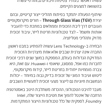
עשויה לאפשר בעתיד צפיפות חיבורים גבוהה פי עשרה
בהשוואה למצעים הקיימים.
שיתוף הפעולה יתמקד בפיתוח תהליכי ייצור קריטיים, ובהם
יצירת
Through Glass Vias (TGV)
– חורים מיקרוסקופיים
העוברים דרך ליבת הזכוכית וממולאים במתכת כדי להעביר
אותות וחשמל – לצד טכנולוגיות חריטת לייזר, עיבוד זכוכית
מדויק ותהליכי מטליזציה.
הבחירה ב-Lens Technology עשויה להפתיע במבט ראשון.
החברה אינה יצרנית שבבים אלא אחת מיצרניות הזכוכית
המדויקת הגדולות בעולם, המספקת במשך שנים רכיבי זכוכית
לחברות כמו אפל, סמסונג, שיאומי ו-Huawei. עם זאת, היא
צברה מומחיות ייחודית בחריטת לייזר, קידוח מיקרוסקופי,
ליטוש ועיבוד המוני של זכוכית בדיוק גבוה במיוחד – יכולות
הנחשבות חיוניות גם לייצור מצעי זכוכית לתעשיית השבבים.
מעבר להיבט הטכנולוגי, ההכרזה משתלבת היטב באסטרטגיה
הרחבה של אינטל להפוך את חטיבת הייצור שלה, Intel
Foundry, לספקית של כלל טכנולוגיות הייצור המתקדמות.