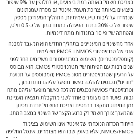
בצריכת חשמל באותה רמת ביצועים, או לחלופין עד 9% שיפור
ביצועים באותה צריכת חשמל.
אינטל גם מסרה שמנתונים
שנמדדו על ליבות
CPU
אמיתיות, התהליך המעודכן מספק
שיפור של כ
-30%
בתדר הפעולה במתח נמוך של כ
-0.5
וולט,
ו
הפחתה של פי
10
בתנודות מתח דינמיות
.
אחד מהשינויים המעניינים בתהליך החדש הוא המעבר למבנה
אנכי של טרנזיסטורי NMOS ו-PMOS משלימים
(קומפלימנטריים). השימוש בטרנזיסטורים משלימים החל לפני
שנים רבות עם הפיתוח של תטרנזיסטורי CMOS. הוא מבוסס
על הרעיון שטרנזיסטורים מסוג PMOS (המבוססים על תנועת
"חורים") נכנסים להולכה כאשר מופעל עליהם מתח נמוך,
וטרנזיסטורי NMOS נכנסים להולכה כאשר מופעל עליהם מתח
גבוה. כאשר הם מצומדים אחד לשני מתקבלת תוצאה מעניינת:
זמן המיתוג מתקצר דרמטית וצריכת החשמל יורדת מכיוון
שהמערך צורך חשמל רק ברגע הקצר של השינוי במצב המתג.
הייחוד הכרזה הנוכחתי של אינטל אינו השימוש בצימוד
NMOS/PMOS, אלא באופן שבו הוא מצומדים. אינטל החליפה