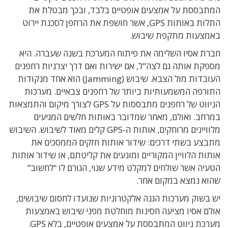
המתבססת על אמצעים אופטיים בלבד, ובכך מבטלת את
התלות באותות GPS, אשר חושפת את הרחפן לסכנת יירוט
באמצעות מתקפת שיבוש.
חברת אסיו השלימה את פיתוח המערכת בשנה שעברה. היא
מספקת אותה גם לצה"ל, אם ישירות ואם דרך יצרניות רחפנים
העובדות מול הצבא. שיבוש (Jamming) הוא אחד מנקודות
התורפה המשמעותיות ביותר של רחפנים צבאיים. מערכות
הניווט של רחפנים מתבססות על GPS לצורך מיקום והתמצאות
במרחב. ואולם, מאחר שמדובר באותות חלשים המגיעים
מלוויינים מרוחקים, אותות ה-GPS קלים מאוד לשיבוש. השיבוש
מתבצע בשתי דרכים: שידור אותות חזקים הממסכים את
אותות הלוויין המקוריים ומונעים את קליטתם, או שידור אותות
הטעיה אשר שולחים למקלט מידע שגוי, הגורם לו “לחשוב”
שהוא נמצא במקום אחר.
יש בשוק מערכות הגנה אלקטרוניות שנועדו לחסום שיבושים,
אולם אסיו מציעה חסינות מוחלטת מפני שיבוש באמצעות
מערכת ניווט המתבססת על אמצעים אופטיים, בלא GPS.