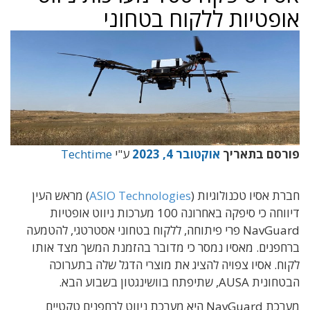
אופטיות ללקוח בטחוני
פורסם בתאריך
אוקטובר 4, 2023
ע"י
Techtime
חברת אסיו טכנולוגיות (
ASIO Technologies
) מראש העין
דיווחה כי סיפקה באחרונה 100 מערכות ניווט אופטיות
NavGuard פרי פיתוחה, ללקוח בטחוני אסטרטגי, להטמעה
ברחפנים. מאסיו נמסר כי מדובר בהזמנת המשך מצד אותו
לקוח. אסיו צפויה להציג את מוצרי הדגל שלה בתערוכה
הבטחונית AUSA, שתיפתח בוושינגטון בשבוע הבא.
מערכת NavGuard היא מערכת ניווט לרחפנים טקטיים