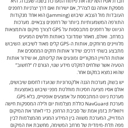
חברת אסיו השלימה את פיתוח המערכת בשנה שעברה. היא
מספקת אותה גם לצה"ל, אם ישירות ואם דרך יצרניות רחפנים
העובדות מול הצבא. שיבוש (Jamming) הוא אחד מנקודות
התורפה המשמעותיות ביותר של רחפנים צבאיים. מערכות
הניווט של רחפנים מתבססות על GPS לצורך מיקום והתמצאות
במרחב. ואולם, מאחר שמדובר באותות חלשים המגיעים
מלוויינים מרוחקים, אותות ה-GPS קלים מאוד לשיבוש. השיבוש
מתבצע בשתי דרכים: שידור אותות חזקים הממסכים את
אותות הלוויין המקוריים ומונעים את קליטתם, או שידור אותות
הטעיה אשר שולחים למקלט מידע שגוי, הגורם לו “לחשוב”
שהוא נמצא במקום אחר.
יש בשוק מערכות הגנה אלקטרוניות שנועדו לחסום שיבושים,
אולם אסיו מציעה חסינות מוחלטת מפני שיבוש באמצעות
מערכת ניווט המתבססת על אמצעים אופטיים, בלא GPS.
מערכת NavGuard כוללת מצלמות יום ולילה המספקות חישה
ויזואלית בזמן אמת של סביבת הרחפן. כדי לאתר את המיקום
המדוייק, המערכת משווה בין המידע המגיע מהמצלמות לבין
מפה תלת-מימדית של מרחב המשימה, מחשבת את המיקום