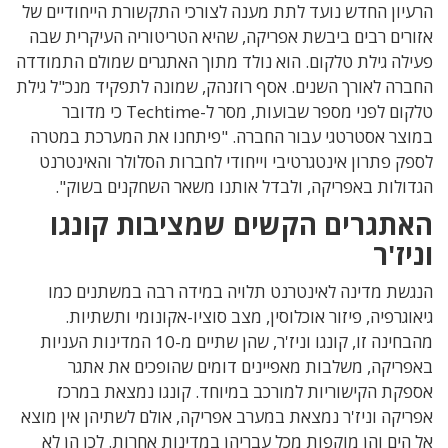
הרעיון החדש נועד לתת מענה לצורכי התקשורת הייחודיים של
אזורים רבים ביבשת אפריקה, שהיא הטריטוריה העיקרית שבה
פעילה גילת טלקום. הוא נולד מתוך האתגרים שמולם התמודדה
החברה לאורך השנים. אסף רוזנהק, שמונה לתפקיד מנכ"ל גילת
טלקום לפני מספר שבועות, מסר ל-Techtime כי
מדובר
במוצר אסטרטגי עבור החברה. "פיתחנו את המערכת במטרה
לספק פתרון אינטגרטיבי וייחודי לחברות הסלולר והאינטרנט
הגדולות באפריקה, ולבדל אותנו משאר השחקנים בשוק".
האתגרים הקשים שמציבות קונגו
וניז'ר
הנגשת מדינה לאינטרנט תלויה במידה רבה במשתנים כמו
גיאוגרפיה, פיזור אוכלוסין, מצב סוציו-אקונומי ותשתיות.
מהבחינה זו, קונגו וניז'ר, שהן שתיים מ-10 המדינות העניות
באפריקה, משלבות מאפיינים דומים שהופכים את אתגר
אספקת הקישוריות למורכב במיוחד. קונגו נמצאת במרכז
אפריקה וניז'ר נמצאת במערב אפריקה, אולם לשתיהן אין מוצא
אל הים והן מוקפות מכל עבריהן במדינות אחרות. לכן הן לא