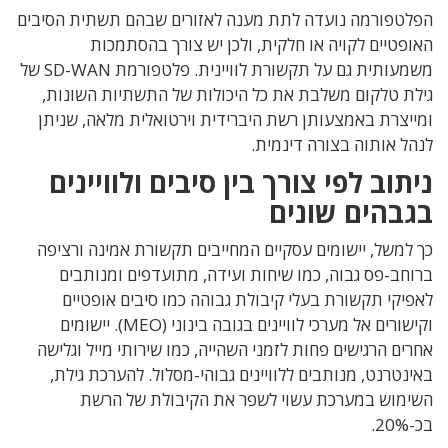
הפלטפורמה נועדה לתת מענה לאזורים שבהם תשתית הסיבים
האופטיים לקויה או חלקית, ולכן יש צורך בהסתמכות
משמעותית גם על תקשורת לוויינית. פלטפורמת SD-WAN של
גילת טלקום משלבת את כל היכולות של התשתיות השונות,
ומייצרת באמצעותן רשת היברידית וירטואלית מלאה, שניתן
לנהל אותוה בצורה דינמית.
ניתוב לפי צורך בין סיבים ולוויינים
בגבהים שונים
כך למשל, יישומים עסקיים המחייבים תקשורת אמינה ורציפה
ברוחב-פס גבוה, כמו שיחות ועידה, מתועדפים ומנותבים
לאפיקי תקשורת בעלי קיבולת גבוהה כמו סיבים אופטיים
וקישורים אל מערכי לוויינים בגובה בינוני (MEO). יישומים
אחרים הרגישים פחות לזמני השהייה, כמו שירותי מייל וגלישה
באינטרנט, מנותבים ללוויינים גבוהי-מסלול. להערכת גילת,
השימוש במערכת עשוי לשפר את הקיבולת של הרשת
בכ-20%.