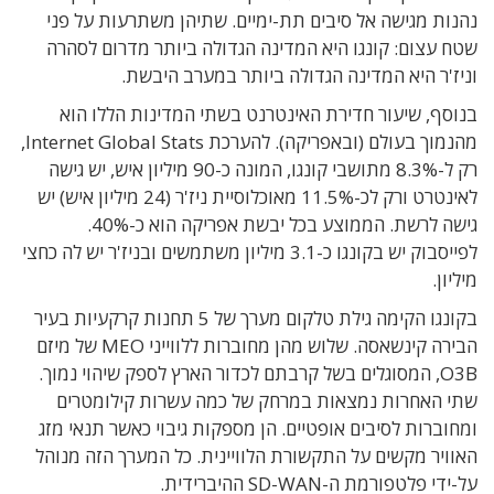
נהנות מגישה אל סיבים תת-ימיים. שתיהן משתרעות על פני
שטח עצום: קונגו היא המדינה הגדולה ביותר מדרום לסהרה
וניז'ר היא המדינה הגדולה ביותר במערב היבשת.
בנוסף, שיעור חדירת האינטרנט בשתי המדינות הללו הוא
מהנמוך בעולם (ובאפריקה). להערכת Internet Global Stats,
רק ל-8.3% מתושבי קונגו, המונה כ-90 מיליון איש, יש גישה
לאינטרט ורק לכ-11.5% מאוכלוסיית ניז'ר (24 מיליון איש) יש
גישה לרשת. הממוצע בכל יבשת אפריקה הוא כ-40%.
לפייסבוק יש בקונגו כ-3.1 מיליון משתמשים ובניז'ר יש לה כחצי
מיליון.
בקונגו הקימה גילת טלקום מערך של 5 תחנות קרקעיות בעיר
הבירה קינשאסה. שלוש מהן מחוברות ללווייני MEO של מיזם
O3B, המסוגלים בשל קרבתם לכדור הארץ לספק שיהוי נמוך.
שתי האחרות נמצאות במרחק של כמה עשרות קילומטרים
ומחוברות לסיבים אופטיים. הן מספקות גיבוי כאשר תנאי מזג
האוויר מקשים על התקשורת הלוויינית. כל המערך הזה מנוהל
על-ידי פלטפורמת ה-SD-WAN ההיברידית.