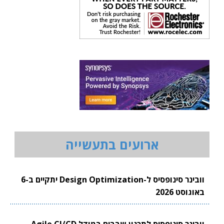
ארועים בתעשייה
וובינר סינופסיס ל-Design Optimization יתקיים ב-6
באוגוסט 2026
וובינר סינופסיס לתכנון שבבים במודל Agile CI/CD