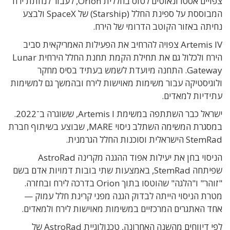
צפויים אסטרונאוטים לטוס בחללית Orion, לעבור לנחתת ירח
המבוססת על ספינת החלל (Starship) של SpaceX ולבצע
נחיתה באזור הקוטב הדרומי של הירח.
Artemis IV צפויה להרחיב את הפעילות האמריקאית סביב
הירח ולכלול גם את תחילת הקמת תחנת החלל הירחית Lunar
Gateway. התחנה מיועדת לשמש בעתיד בסיס מחקר
ולוגיסטיקה עבור משימות מאוישות לירח ובהמשך גם למשימות
עתידיות למאדים.
ישראל כבר השתתפה במשימת Artemis I, ששוגרה ב־2022.
במסגרת המשימה השתלב ניסוי MARE, שבוצע בשיתוף חברת
StemRad הישראלית וסוכנות החלל הגרמנית.
הניסוי בחן את יעילות אפוד ההגנה מקרינה AstroRad
שפיתחה StemRad, באמצעות שתי בובות דמויות אדם בשם
"זוהר" ו"הלגה" שהוטסו בתוך Orion בדרכה לירח ובחזרה.
מטרת הניסוי הייתה לבדוק הגנה מפני קרינת חלל עמוק —
אחד האתגרים המרכזיים במשימות מאוישות לירח ולמאדים.
לפי דיווחים מהשנה האחרונה, טכנולוגיית AstroRad של