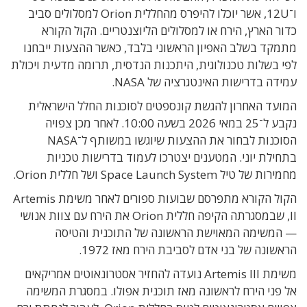
ו־12U, אשר יוכלו להיפרס מהחללית Orion למסלולים סביב
כדור הארץ, הירח או למסלולים הליוצנטריים. הקול הקורא
מתמקד בשלב האפיון הראשוני בלבד, כאשר ההצעות ייבחנו
לפי בשלות טכנולוגית, היתכנות הנדסית, תרומה מדעית ויכולת
עמידה בדרישות האינטגרציה של NASA.
המועד האחרון להגשת קונספטים לסוכנות החלל הישראלית
נקבע ל־25 במאי 2026 בשעה 10:00. לאחר מכן צפויה
הסוכנות לבחור את ההצעות שיוגשו במשותף ל־NASA
בתחילת יוני. המטענים יצטרכו לעמוד בדרישות טכניות
מחמירות של טיל Space Launch System ושל חללית Orion.
הקול הקורא מתפרסם שבועות ספורים לאחר משימת Artemis
II, שבמסגרתה הקיפה חללית Orion את הירח עם צוות אנושי
— המשימה המאוישת הראשונה של התוכנית והטיסה
הראשונה של בני אדם לסביבת הירח מאז 1972.
משימת Artemis III נועדה להחזיר אסטרונאוטים אמריקאים
אל פני הירח לראשונה מאז תוכנית אפולו. במסגרת המשימה