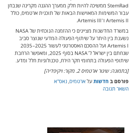
StemRad ממשיכה להיות חלק ממערך ההגנה מקרינה שנבחן
עבור המשימות המאוישות הבאות של תוכנית ארטמיס, כולל
Artemis II ו־Artemis III.
במשרד החדשנות מציינים כי ההזמנה הנוכחית של NASA
נשענת בין היתר על שיתוף הפעולה המדעי שנוצר סביב
Artemis I ועל ההסכם האסטרטגי לעשור 2025–2035
שנחתם בין ישראל ל־NASA בסוף 2025, ומאפשר הרחבת
שיתופי הפעולה בתחומי חקר הירח, טכנולוגיות חלל ומדע.
[בתמונה: שיגור ארטמיס 2. מקור: ויקיפדיה]
פורסם ב
חדשות
על
ארטמיס
,
נאס"א
השאר תגובה