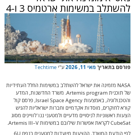
להשתלב במשימות ארטמיס 3 ו-4
פורסם בתאריך
מאי 11, 2026
ע"י
Techtime
NASA מזמינה את ישראל להשתלב במשימות החלל העתידיות
של תוכנית Artemis program. משרד החדשנות, המדע
והטכנולוגיה, באמצעות Israel Space Agency, פרסם קול
קורא לחוקרים, מוסדות אקדמיים וחברות ישראליות להגיש
הצעות ראשוניות לניסויים מדעיים ולמטעני ננו־לוויינים מסוג
CubeSat לקראת אפשרות שילובם במשימות Artemis III–V.
לפי הודעת המשרד, ההצעות מיועדות למטענים בנפח 6U