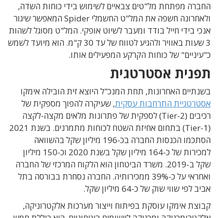
החברה מפתחת מל"טים צבאיים לשימוש בידי כוחות השדה,
ולאחרונה חשפה את המל"ט החשמלי Spider המאפשר שיגור
אנכי בידי חייל בודד ומעבר לשיוט אופקי. המל"ט מסוגל לשהות
3 שעות באוויר ולהגיע לטווח של עד 30 ק"מ. הוא מיועד לשמש
כ"עיניים" של כוחות הקרקע המפעילים אותו.
תפנית אסטרטגית
בשנתיים האחרונות, תחת המנכ"ל היוצא זית הובילה אימקו
אסטרטגיית התרחבות עסקית
, שעיקרה להפוך מספקית של
רכיבים (Tier-2) לספקית של פתרונות מלאים מקצה-לקצה
(Tier-1) בתחום אחיזת השטח לכוחות מתמרנים. בשנת 2021
הסתכמו הכנסות החברה בכ-196 מיליון שקל בהשוואה
למכירות של כ-164 מיליון שקל בשנת 2020 וכ-150 מיליון
שקל ב-2019. משרד הביטחון הוא הלקוח המרכזי של החברה
ואחראי על כ-39% ממכירותיה. החברה נסחרת בבורסה בתל
אביב לפי שווי שוק של כ-64 מיליון שקל.
קבוצת אימקו עוסקת בפיתוח וייצור מערכות אלקטרוניקה,
אלקטרומכניקה ומכניקה ליישומים ביטחוניים. היא כוללת חמש