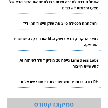
אינטל חוברת לחברה סינית כדי לפתח את הדור הבא של
מצעי הזכוכית לשבבים
"המלחמה הכפילה פי 5 את שוק הייצור המיידי"
צוואר הבקבוק הבא בשוק ה-AI אורב בקצה שרשרת
האספקה
Limitless Labs גייסה 20 מיליון דולר לפיתוח AI
לתעשיית הייצור
RH בונה ברומניה תשתית ייצור ביטחוני ישראלית
סמיקונדקטורס