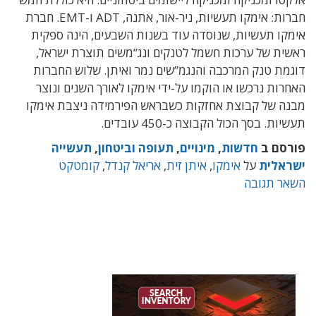
חברות: אימקו תעשיות, ניר-אור, אתנה, ADT ו-EMT. חברת
אימקו תעשיות, שנוסדה עוד בשנות השבעים, הינה ספקית
ראשית של ערכות חשמל לטנקים ונג”משים תוצרת ישראל,
דוגמת טנק המרכבה והנגמ”שים נמר ואיתן. שלוש החברות
האחרות נרכשו או הוקמו על-ידי אימקו לאורך השנים ונוצר
מבנה של קבוצת אחזקות כשבראש הפירמידה ניצבת אימקו
תעשיות. בסך הכול הקבוצה כ-450 עובדים.
פורסם ב
חדשות
,
מינויים
,
תעופה וביטחון
,
תעשייה
ישראלית
על
אימקו
,
איתן זית
,
אריאל קנדל
,
קומטקט
השאר תגובה