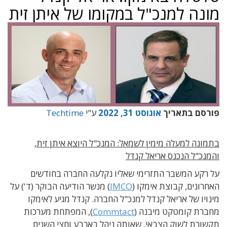
מונה למנכ"ל במקומו של איתן זית
פורסם בתאריך
אוגוסט 31, 2022
ע"י
Techtime
בתמונה למעלה מימין לשמאל: המנכ"ל היוצא איתן זית,
והמנכ"ל הנכנס אריאל קנדל
על רקע המשבר התזרימי שאליו נקלעה החברה בחודשים
האחרונים, קבוצת אימקו (
IMCO
) מנשר הודיעה הבוקר (ד') על
מינויו של אריאל קנדל למנכ"ל החברה. קנדל מגיע לאימקו
מחברת קומטקט מיבנה (
Commtact
), המפתחת מערכות
תקשורת לשוק הצבאי, שאותה ניהל בארבע וחצי השנים