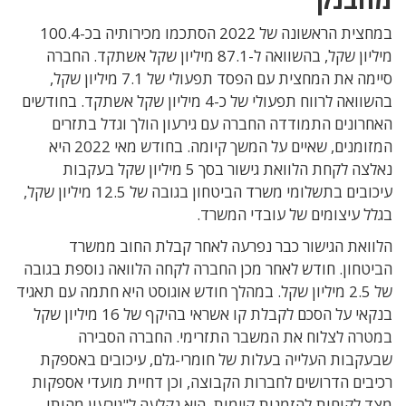
במחצית הראשונה של 2022 הסתכמו מכירותיה בכ-100.4
מיליון שקל, בהשוואה ל-87.1 מיליון שקל אשתקד. החברה
סיימה את המחצית עם הפסד תפעולי של 7.1 מיליון שקל,
בהשוואה לרווח תפעולי של כ-4 מיליון שקל אשתקד. בחודשים
האחרונים התמודדה החברה עם גירעון הולך וגדל בתזרים
המזומנים, שאיים על המשך קיומה. בחודש מאי 2022 היא
נאלצה לקחת הלוואת גישור בסך 5 מיליון שקל בעקבות
עיכובים בתשלומי משרד הביטחון בגובה של 12.5 מיליון שקל,
בגלל עיצומים של עובדי המשרד.
הלוואת הגישור כבר נפרעה לאחר קבלת החוב ממשרד
הביטחון. חודש לאחר מכן החברה לקחה הלוואה נוספת בגובה
של 2.5 מיליון שקל. במהלך חודש אוגוסט היא חתמה עם תאגיד
בנקאי על הסכם לקבלת קו אשראי בהיקף של 16 מיליון שקל
במטרה לצלוח את המשבר התזרימי. החברה הסבירה
שבעקבות העלייה בעלות של חומרי-גלם, עיכובים באספקת
רכיבים הדרושים לחברות הקבוצה, וכן דחיית מועדי אספקות
מצד לקוחות להזמנות קיימות, היא נקלעה ל"גירעון מהותי