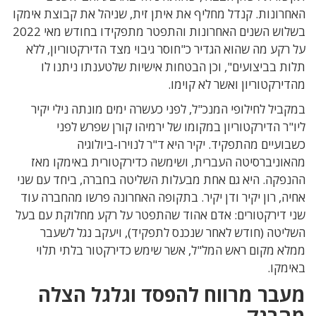
האחרונות. קנדל מחליף את איתן זית, שניהל את קבוצת אימקו
בשלוש השנים האחרונות והתפטר מתפקידו בחודש מאי 2022
על רקע מה שהוא הגדיר כ"חוסר גיבוי מצד הדירקטוריון, ללא
תלות בביצועים", וכן הבטחות אישיות שלטענתו ניתנו לו
מהדירקטוריון ואשר לא קוימו.
במקביל לחילופי המנכ"ל, לפני כעשרה ימים מונתה נילי יקיר
ליו"ר הדירקטוריון במקומו של ירמיהו קורן שפרש לפני
כשבועיים מהתפקיד. יקיר היא ד"ר לנוירו-ביולוגיה
מהאוניברסיטה העברית, ושימשה כדירקטורית באימקו מאז
ההנפקה. היא גם אחת מבעלות השליטה בחברה, ביחד עם שני
אחיה, רון יקיר ודן יקיר. בתקופה האחרונה פרשו מהחברה עוד
שני דירקטורים: אדם אהוד שהתפטר על רקע מחלוקת עם בעל
השליטה (חודש לאחר שנכנס לתפקיד), ויעקב נגל לשעבר
ממלא מקום ראש המל"ל, אשר שימש כדירקטור בלתי תלוי
באימקו.
מעבר מרווח להפסד וגלגל הצלה
מהבנק