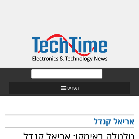
תפריט
אריאל קנדל
טלטלה באימקו: אריאל קנדל