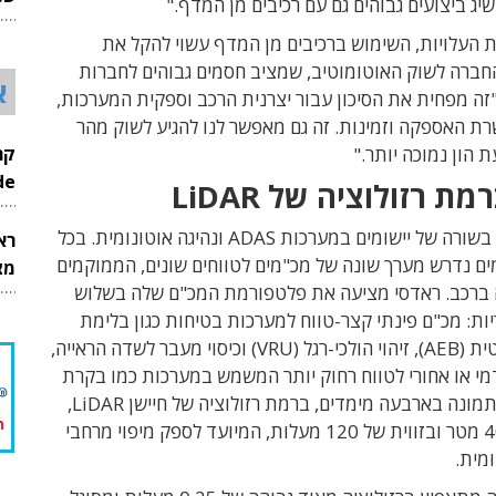
ג ביצועים גבוהים גם עם רכיבים מן המדף."
26
העלויות, השימוש ברכיבים מן המדף עשוי להקל את
חברה לשוק האוטומוטיב, שמציב חסמים גבוהים לחברות
א
זה מפחית את הסיכון
עבור יצרנית הרכב וספקית המערכות,
ת האספקה וזמינות. זה גם מאפשר לנו להגיע לשוק מהר
 הון נמוכה יותר."
InMode
ת רזולוציה של LiDAR
מכ"ם משמש בשורה של יישומים במערכות ADAS ונהיגה אוטונומית. בכל
רא
ם נדרש מערך שונה של מכ"מים לטווחים שונים, הממוקמים
מצט
 ברכב. ראדסי מציעה את פלטפורמת המכ"ם שלה בשלוש
ות: מכ"ם פינתי קצר-טווח למערכות בטיחות כגון בלימת
חירום אוטומטית (AEB), זיהוי הולכי-רגל (VRU) וכיסוי מעבר לשדה הראייה,
מי או אחורי לטווח רחוק יותר המשמש במערכות כמו בקרת
שיוט, ומכ"ם תמונה בארבעה מימדים, ברמת רזולוציה של חיישן LiDAR,
לטווח של 400 מטר ובזווית של 120 מעלות, המיועד לספק מיפוי מרחבי
ומית.