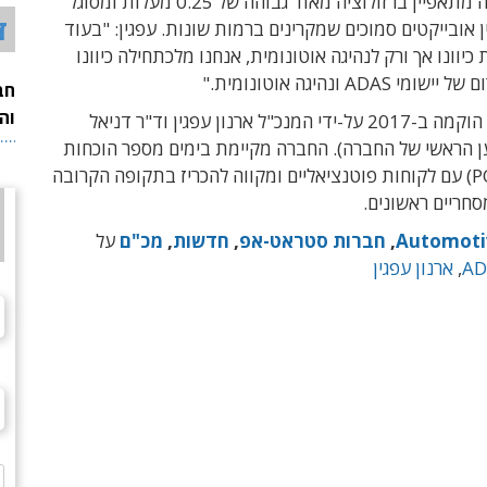
מכ"ם התמונה מתאפיין ברזולוציה מאוד גבוהה של 0.25 מעלות ומסוגל
ד
ן אובייקטים סמוכים שמקרינים ברמות שונות. עפגין: "בעוד
יוונו אך ורק לנהיגה אוטונומית, אנחנו מלכתחילה כיוונו
ADAS ונהיגה אוטונומית."
חב
וה
חברת ראדסי הוקמה ב-2017 על-ידי המנכ"ל ארנון עפגין וד"ר דניאל
ן הראשי של החברה). החברה מקיימת בימים מספר הוכחות
היתכנות (POC) עם לקוחות פוטנציאליים ומקווה להכריז בתקופה הקרובה
חריים ראשונים.
Automoti
,
חברות סטראט-אפ
,
חדשות
,
מכ"ם
על
AD
,
ארנון עפגין