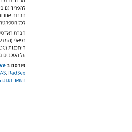
להפריד גם בי
חברות אחרות כ
לכל הספקטרום של יישומי 
רפאלי (המדע
על הסכמים מס
פורסם ב
ve
AS
,
RadSee
השאר תגובה