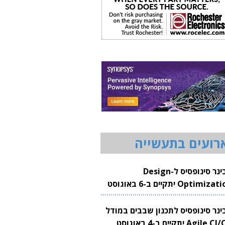
רועים בתעשייה
וובינר סינופסיס ל-Design
Optimization יתקיים ב-6 באוגוסט
20
בינר סינופסיס לתכנון שבבים במודל
Agile CI/CD יתקיים ב-4 באוגוסט