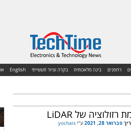
ם
רחפנים
בינה מלאכותית
בקרה וציוד תעשייתי
English
או
ולוציה של LiDAR
ריך
פברואר 28, 2021
ע"י
yochais