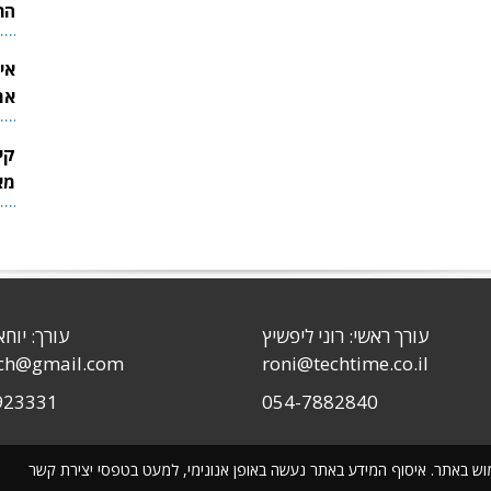
הר
אי
את
לש
קי
מאר
עורך ראשי: רוני ליפשיץ
עורך: יוחא
sch@gmail.com
roni@techtime.co.il
923331
054-7882840
שימוש באתר. איסוף המידע באתר נעשה באופן אנונימי, למעט בטפסי יצירת קשר