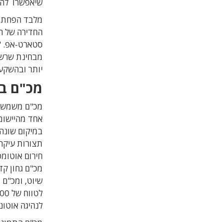
שיאפשרו להשי
מלבד הפחתת 
החדירה של ה
סטארט-אפ.
"
מבחינת שרשר
יותר ובהשקעת
מכ"ם ברמ
אחד מהיישומי
במיקום שונה
תצורות עיקרי
מכ"ם גחון קד
לנהיגה אוטונ