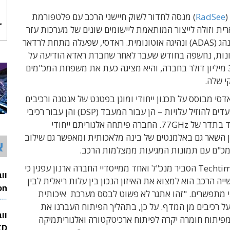
(
RadSee
) מנסה לחדור לשוק חיישני הרכב עם פלטפורמת
ית וזולה לייצור המותאמת ליישומים שונים של מערכות עזר
בטיחותיות לנהג (ADAS) ונהיגה אוטונומית. ראדסי, שפעלה מתחת לרדאר
נות, נחשפה בחודש שעבר לאחר שחברת ראדא הודיעה על
השקעה של 3 מיליון דולר בחברה, והיא מציגה כעת את משפחת המכ"מים
י שלה.
סי מבוסס על תכנון ייחודי ומוגן בפטנט של אנטנה ורכיבים
מהמדף המיועדים להוזיל עלויות – הן עבור המעבד (DSP) והן עבור רכיבי
המכ"ם העובד בתדר של 77GHz. החברה פיתחה אלגוריתם ייחודי
השאר גם באלמנטים של בינה מלאכותית ומאפשר גם שילוב
א
כ"ם עם תמונות המגיעות ממצלמות הרכב.
בשיחה עם Techtime הסביר מנכ"ל ואחד ממייסדיי החברה ארנון עפגין כי
ה הרכב הוא למצוא את האיזון הנכון בין עלות ריאלית לבין
י מתפשרים. "זהו אתגר לא פשוט לבסס מערכת איכותית
26
ל רכיבים מן המדף. על כן, בתהליך הפיתוח העברנו את
וו
פיתוח חומרה יקרה לפיתוח ארכיטקטורה ואלגוריתמיקה