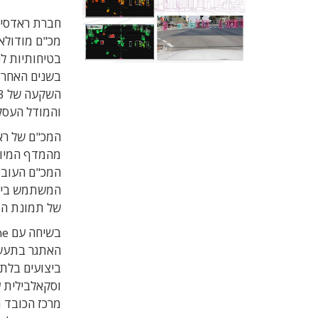
חברת ראדסי 
מכ"ם מודולאר
בשנים האחרו
והמודל העסק
המכ"ם של ראד
המשתמש בין 
של תמונת המ
האתגר בתעשיי
ביצועים בלת
וסקאלבילית ע
מרכז הכובד מ