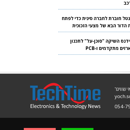
כב
נטל חוברת לחברה סינית כדי לפתח
 הדור הבא של מצעי הזכוכית
בבים
ידנס השיקה "סוכן-על" לתכנון
זים מתקדמים ו-PCB
י שוויגר
yoch.
054-7