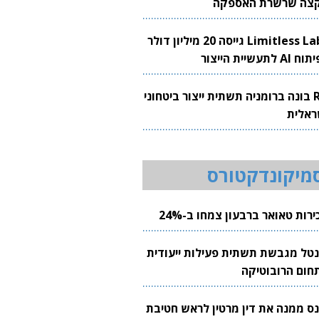
צה שרשרת האספקה
Limitless Labs גייסה 20 מיליון דולר
AI לתעשיית הייצור
RH בונה ברומניה תשתית ייצור ביטחוני
ראלית
מיקונדקטורס
רות טאואר ברבעון צמחו ב-24%
נטל מגבשת תשתית פעילות ייעודית
חום הרובוטיקה
נס ממנה את דין מרטין לראש חטיבת