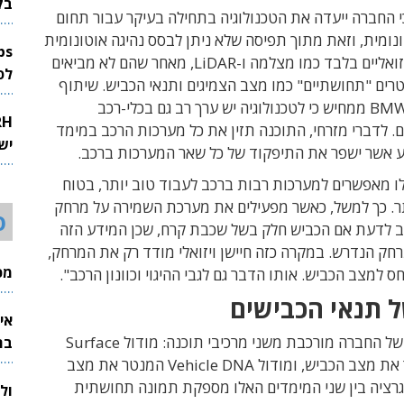
בק
 כי החברה ייעדה את הטכנולוגיה בתחילה בעיקר עבור תחום
נומית, וזאת מתוך תפיסה שלא ניתן לבסס נהיגה אוטונומית
על חיישנים ויזואליים בלבד כמו מצלמה ו-LiDAR, מאחר שהם לא מביאים
לפיתוח 
ים "תחושתיים" כמו מצב הצמיגים ותנאי הכביש. שיתוף
הפעולה עם BMW ממחיש כי לטכנולוגיה יש ערך רב גם בכלי-רכב
ם. לדברי מזרחי, התוכנה תזין את כל מערכות הרכב במימד
יש
 אשר ישפר את התיפקוד של כל שאר המערכות ברכב.
ו מאפשרים למערכות רבות ברכב לעבוד טוב יותר, בטוח
ותר. כך למשל, כאשר מפעילים את מערכת השמירה על מרחק
ס
ב לדעת אם הכביש חלק בשל שכבת קרח, שכן המידע הזה
חק הנדרש. במקרה כזה חיישן ויזואלי מודד רק את המרחק,
מכי
ס למצב הכביש. אותו הדבר גם לגבי ההיגוי וכוונון הרכב".
ל תנאי הכבישים
אי
של ה
חברה מורכבת משני מרכיבי תוכנה: מודול
Surface
בת
ת מצב הכביש, ומודול
Vehicle DNA
המנטר את מצב
גרציה בין שני המימדים האלו מספקת תמונה תחושתית
ול