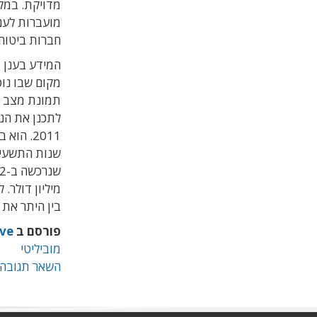
מדויקת.
במקב
מועברות לענן
חברות ביטוח 
המידע בענן 
מקום שבו נוס
תמונת מצב ש
לתכנן את הנס
2011. ה
שנות התשעים
שנרכשה ב-2002 על-ידי
בין היתר את
פורסם ב
ve
מוביליטי
השאר תגובה