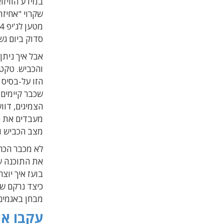
במידע הוויזו
שקרוי "אחיז
סדוק ביום גש
והכביש. טקט
הזו על-
בסיס 
שכבר קיימים 
הצמיגים, דוו
מעבדים את כ
מצב הכביש ו
את התוכנה ש
בועז איך יוצ
מבחן באגמים
עקבו אחר 