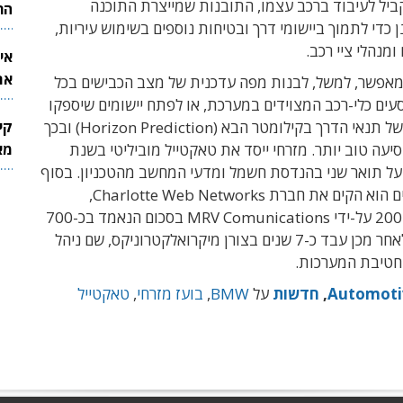
יל לעיבוד ברכב עצמו, התובנות שמייצרת התוכנה
הר
 כדי לתמוך ביישומי דרך ובטיחות נוספים בשימוש עיריות,
ומנהלי ציי רכב.
אי
את
מאפשר, למשל, לבנות מפה עדכנית של מצב הכבישים בכל
לש
עים כלי-רכב המצוידים במערכת, או לפתח יישומים שיספקו
ל תנאי הדרך בקילומטר הבא (
Horizon Prediction
) ובכך
קי
יעה טוב יותר.
מזרחי ייסד את טאקטייל מוביליטי בשנת
מאר
וא בעל תואר שני בהנדסת חשמל ומדעי המחשב מהטכניון. בסוף
 הוא הקים את חברת
Charlotte Web Networks
,
MRV Comunications
בסכום הנאמד בכ-700
מיליון דולר. לאחר מכן עבד כ-7 שנים בצורן מיקרואלקטרוניקס, שם ניהל
 חטיבת המערכות.
Automoti
,
חדשות
על
BMW
,
בועז מזרחי
,
טאקטייל