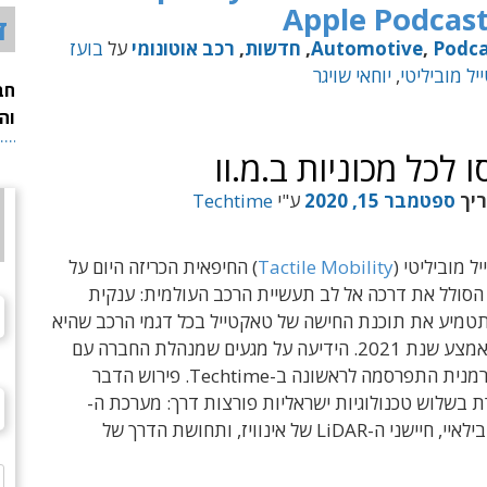
ד
Podca
,
Automotive
,
חדשות
,
רכב אוטונומי
על
בועז
ל מוביליטי
,
יוחאי שויגר
חב
וה
לכל מכוניות ב.מ.וו
ריך
ספטמבר 15, 2020
ע"י
Techtime
 מוביליטי
(
Tactile Mobility
) החיפאית הכריזה היום על
הסולל את דרכה אל לב תעשיית הרכב העולמית: ענקית
 תטמיע את תוכנת החישה של טאקטייל בכל דגמי הרכב שהיא
תייצר החל מאמצע שנת 2021. הידיעה על מגעים שמנהלת החברה עם
יצרנית רכב גרמנית התפרסמה לראשונה ב-Techtime. פירוש הדבר
ת בשלוש טכנולוגיות ישראליות פורצות דרך: מערכת ה-
ADAS של מובילאיי, חיישני ה-LiDAR של אינוויז, ותחושת הדרך של