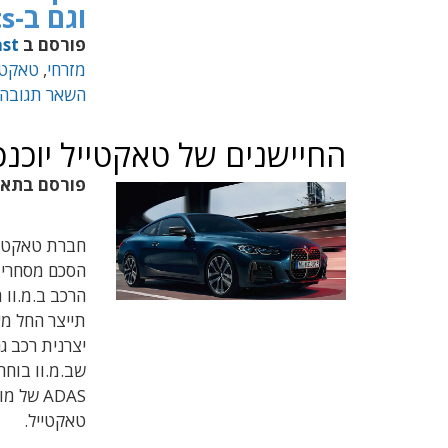
וגם ב-Apple Podcasts
פורסם ב
st
מזרחי
,
טאקטיי
השאר תגובה
החיישנים של טאקטייל יוכנסו 
פורסם בתא
חברת טאקטייל
הסכם מסחרי 
הרכב ב.מ.וו
שב.מ.וו בוחר
טאקטייל.