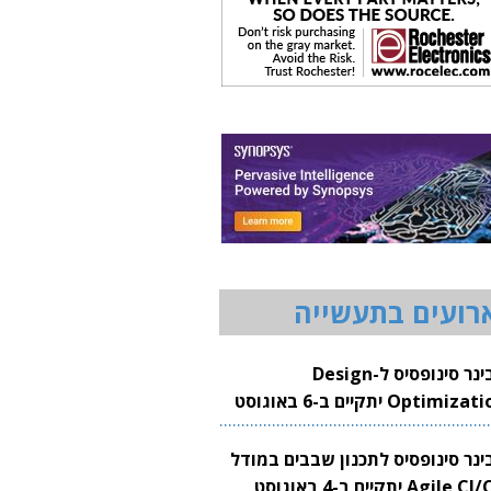
רועים בתעשייה
וובינר סינופסיס ל-Design
Optimization יתקיים ב-6 באוגוסט
20
בינר סינופסיס לתכנון שבבים במודל
Agile CI/CD יתקיים ב-4 באוגוסט