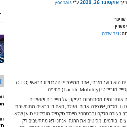
ריך
אוקטובר 26, 2020
ע"י
yochais
שויגר
יפשיץ
חה:
ניר שדה
א
האורח בתוכנית הוא בועז מזרחי, אחד ממייסדיי והטכנולוג הראשי (CTO)
 (Tactile Mobility) מחיפה.
 אוטונומית מסתמכות בעיקרן על חיישנים ויזואליים:
מצלמות, LiDAR, מכ"ם, אינפרה-אדום. ואולם, האם די בראייה ממוחשבת
26
כב בצורה חלקה ובבטחה? מייסד טקטייל מוביליטי טוען שלא.
וו
ים, בולמים, מסיטים את ההגה, אנחנו לא מתחשבים רק