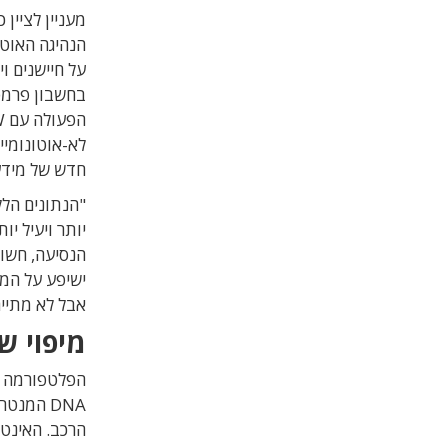
מעניין לציין
הנהיגה האוטו
בחשבון פרמטר
לא-אוטונומיי
חדש של מידע
"הנתונים הלל
יותר ויעיל י
הנסיעה, חשו
ישיפע על המר
אבל לא מתייח
מיפוי ש
הפלטפורמה 
DNA
המנטר א
הרכב
. האינט