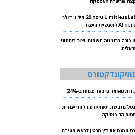
צה שרשרת האספקה
Limitless Labs גייסה 20 מיליון דולר
AI לתעשיית הייצור
RH בונה ברומניה תשתית ייצור ביטחוני
ראלית
מיקונדקטורס
רות טאואר ברבעון צמחו ב-24%
נטל מגבשת תשתית פעילות ייעודית
חום הרובוטיקה
נס ממנה את דין מרטין לראש חטיבת