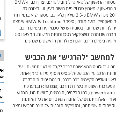
זהו ההסכם המסחרי הראשון של טאקטייל מוביליטי עם יצרן רכב, ו-BMW
ב הראשון שמאמץ טכנולוגיית חישה מעין זו, ובצורה כה
ב-2019 מכרה BMW כ-2.5 מיליון כלי-רכב, מספר שיא בתולדות
א
מייסד טאקטייל, בועז מזרחי, סיפר ל-Techtime ש-BMW אימצה
ה למרות שמדובר בסוג חדש של טכנולוגיה בעולם הרכב.
חברה שנותנת 'גושפנקא' לטכנולוגיות חדשות. המצאנו סוג
וגיה בעולם הרכב, והם רצו להיות הראשונים שנהנים
י
למחשב "להרגיש" את הכביש
חה טכנולוגיה המאפשרת לרכב לקבל מידע "תחושתי" על
אי
יזת הרכב על הכביש, על-
בסיס איסוף מידע בזמן-אמת
את
א-ויזואליים הקיימים כבר ברכב, דוגמת יחידות הבקרה
לש
המערכות השונות בשלדת הרכב (
chassis
) ובמערכת
(
powertrain
), כמו הבלמים, הצמיגים, דוושת הגז, המנוע,
המ
ועוד. האלגוריתמים של החברה מעבדים את כל האותות
ל ייחודית שפיתחה, ומנפיקים תובנות על מצב הכביש ומצב