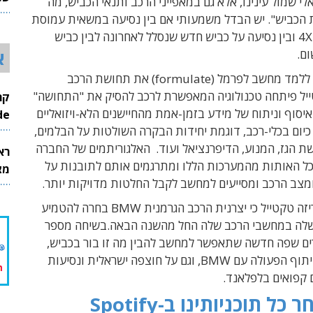
אלי שמול עינינו, אלא גם במאפייני הרכב ותנאי הכביש, מה
26
ת הכביש". יש הבדל משמעותי אם בין נסיעה במשאית עמוסת
מטען לג'יפ 4X4 ובין נסיעה על כביש חדש שנסלל לאחרונה לבין כביש
א
ום.
אבל איך ניתן ללמד מחשב לפרמל (formulate) את תחושת הרכב
ייל פיתחה טכנולוגיה המאפשרת לרכב להסיק את "התחושה"
איסוף וניתוח של מידע בזמן-אמת מהחיישנים הלא-ויזואליים
InMode
כיום בכלי-רכב, דוגמת יחידות הבקרה השולטות על
הבלמים,
שת הגז, המנוע, הדיפרנציאל ועוד.
האלגוריתמים של החברה
רא
ל האותות מהמערכות הללו ומתרגמים אותם לתובנות על
מצט
מצב הרכב ומסייעים למחשב לקבל החלטות מדויקות יותר.
לא מכבר הכריזה טקטייל כי יצרנית הרכב הגרמנית BMW בחרה להטמיע
לה במחשבי הרכב שלה החל מהשנה הבאה.בשיחה מספר
רים שפה חדשה שתאפשר למחשב להבין מה זו בור בכביש,
כיצד נרקם שיתוף הפעולה עם BMW, וגם על חוצפה ישראלית ונסיעות
 קפואים בלפלאנד.
כל תוכניותינו ב-Spotify