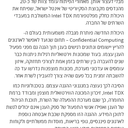
מבלי לעצור אותן. מאחורי הפיתוח עומד צוות של כ-20
מהנדסים מקבוצת הסקיוריטי של אינטל ישראל, שפיתח את
היכולת כחלק מפלטפורמת Intel TDX המשולבת במעבדי
השרתים של החברה.
היכולת החדשה פותרת מגבלה משמעותית בעולם ה-
Confidential Computing – תחום שנועד לאפשר לארגונים
להריץ יישומים ונתונים רגישים בענן תוך הגנה גם מפני מפעיל
הענן עצמו. בעוד שמכונות וירטואליות רגילות ניתנות כבר
שנים להעברה בין שרתים בזמן אמת לצורכי תחזוקה, איזון
עומסים או עדכוני מערכת, מכונות מוצפנות נדרשו עד כה
להשבתה זמנית בכל פעם שהיה צורך להעבירן לשרת אחר.
הסיבה לכך נעוצה במנגנוני ההגנה עצמם. בטכנולוגיות כמו
Intel TDX, זיכרון המכונה הווירטואלית מוצפן ומבודד ברמת
החומרה, כך שגם מערכת ההפעלה של השרת, תוכנת הניהול
של הענן ואפילו אנשי התפעול של ספק הענן אינם יכולים לגשת
לתוכן המידע. ההגנה הזו מספקת שכבת אבטחה נוספת
לארגונים פיננסיים, גופי בריאות, מוסדות ממשלתיים ולקוחות