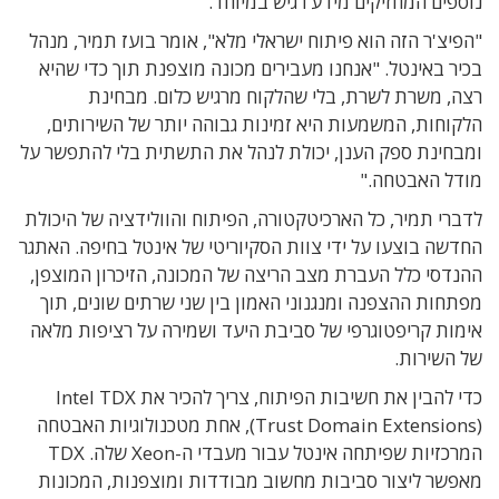
נוספים המחזיקים מידע רגיש במיוחד.
"הפיצ'ר הזה הוא פיתוח ישראלי מלא", אומר בועז תמיר, מנהל
בכיר באינטל. "אנחנו מעבירים מכונה מוצפנת תוך כדי שהיא
רצה, משרת לשרת, בלי שהלקוח מרגיש כלום. מבחינת
הלקוחות, המשמעות היא זמינות גבוהה יותר של השירותים,
ומבחינת ספק הענן, יכולת לנהל את התשתית בלי להתפשר על
מודל האבטחה."
לדברי תמיר, כל הארכיטקטורה, הפיתוח והוולידציה של היכולת
החדשה בוצעו על ידי צוות הסקיוריטי של אינטל בחיפה. האתגר
ההנדסי כלל העברת מצב הריצה של המכונה, הזיכרון המוצפן,
מפתחות ההצפנה ומנגנוני האמון בין שני שרתים שונים, תוך
אימות קריפטוגרפי של סביבת היעד ושמירה על רציפות מלאה
של השירות.
כדי להבין את חשיבות הפיתוח, צריך להכיר את Intel TDX
‏(Trust Domain Extensions), אחת מטכנולוגיות האבטחה
המרכזיות שפיתחה אינטל עבור מעבדי ה-Xeon שלה. TDX
מאפשר ליצור סביבות מחשוב מבודדות ומוצפנות, המכונות