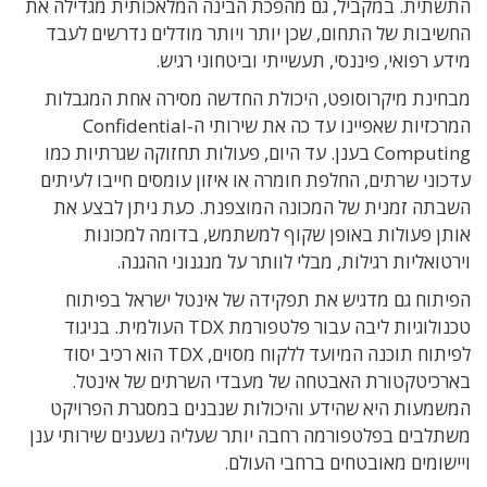
התשתית. במקביל, גם מהפכת הבינה המלאכותית מגדילה את
החשיבות של התחום, שכן יותר ויותר מודלים נדרשים לעבד
מידע רפואי, פיננסי, תעשייתי וביטחוני רגיש.
מבחינת מיקרוסופט, היכולת החדשה מסירה אחת המגבלות
המרכזיות שאפיינו עד כה את שירותי ה-Confidential
Computing בענן. עד היום, פעולות תחזוקה שגרתיות כמו
עדכוני שרתים, החלפת חומרה או איזון עומסים חייבו לעיתים
השבתה זמנית של המכונה המוצפנת. כעת ניתן לבצע את
אותן פעולות באופן שקוף למשתמש, בדומה למכונות
וירטואליות רגילות, מבלי לוותר על מנגנוני ההגנה.
הפיתוח גם מדגיש את תפקידה של אינטל ישראל בפיתוח
טכנולוגיות ליבה עבור פלטפורמת TDX העולמית. בניגוד
לפיתוח תוכנה המיועד ללקוח מסוים, TDX הוא רכיב יסוד
בארכיטקטורת האבטחה של מעבדי השרתים של אינטל.
המשמעות היא שהידע והיכולות שנבנים במסגרת הפרויקט
משתלבים בפלטפורמה רחבה יותר שעליה נשענים שירותי ענן
ויישומים מאובטחים ברחבי העולם.