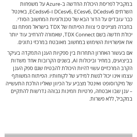
במקביל לפריסת היכולת החדשה ב-Azure על משפחות
השרתים DCesv6, ECesv6, DCedsv6 ו-ECedsv6, באינטל
כבר עובדים על הדור הבא של טכנולוגיות המחשוב הסודי.
בחברה מציינים כי צוות הפיתוח של TDX בישראל מפתח גם
יכולת חדשה בשם TDX Connect, שאמורה להרחיב עוד יותר
את אפשרויות השימוש במחשוב מאובטח במרכזי נתונים.
אם בעשור האחרון התחרות בין ספקיות הענן התמקדה בעיקר
בביצועים, במחיר וביכולות AI, בשנים הקרובות אחד משדות
הקרב המרכזיים עשוי להיות היכולת להבטיח שגם ספק הענן
עצמו אינו יכול לגשת למידע של לקוחותיו. הפיתוח המשותף
של מיקרוסופט ואינטל מצביע על הכיוון שאליו הולכת התעשייה
– ענן שבו אבטחה, פרטיות וזמינות גבוהה נדרשות להתקיים
במקביל, ללא פשרות.