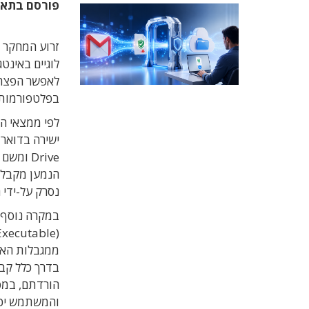
פורסם בתא
לאפשר הפצה ש
בפלטפורמות 
Drive ו
נסרק על-ידי 
במקרה נוסף ה
הורדתם, במס
והמשתמש יכו