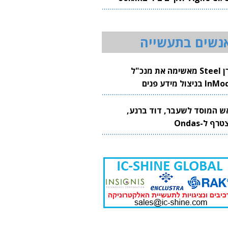
20
נשים בתעשייה
קרן Steel מאשימה את מנכ"ל
 בניצול מידע פנים
ש המוסד לשעבר, דוד ברנע,
רף ל-Ondas