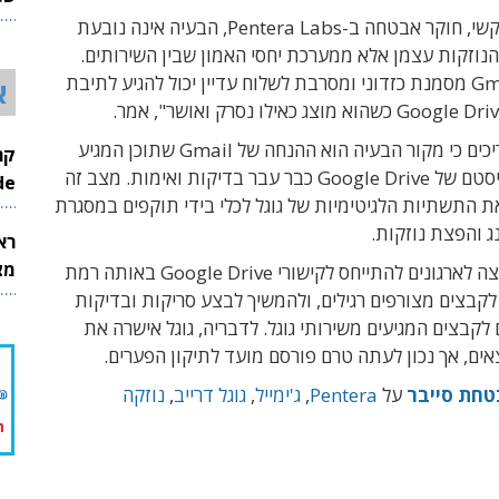
26
לדברי בן אילקשי, חוקר אבטחה ב-Pentera Labs, הבעיה אינה נובעת
הנוזקות עצמן אלא ממערכת יחסי האמון שבין השירותים.
"קובץ ש-Gmail מסמנת כזדוני ומסרבת לשלוח עדיין יכול להגיע לתיבת
א
בפנטרה מעריכים כי מקור הבעיה הוא ההנחה של Gmail שתוכן המגיע
מתוך האקוסיסטם של Google Drive כבר עבר בדיקות ואימות. מצב זה
InMode
ת התשתיות הלגיטימיות של גוגל לכלי בידי תוקפים במסגרת
נג והפצת נוזקות.
רא
מצט
החברה ממליצה לארגונים להתייחס לקישורי Google Drive באותה רמת
קבצים מצורפים רגילים, ולהמשיך לבצע סריקות ובדיקות
Sand גם לקבצים המגיעים משירותי גוגל. לדבריה, גוגל אישרה את
ים, אך נכון לעתה טרם פורסם מועד לתיקון הפערים.
חת סייבר
על
Pentera
,
ג'ימייל
,
גוגל דרייב
,
נוזקה