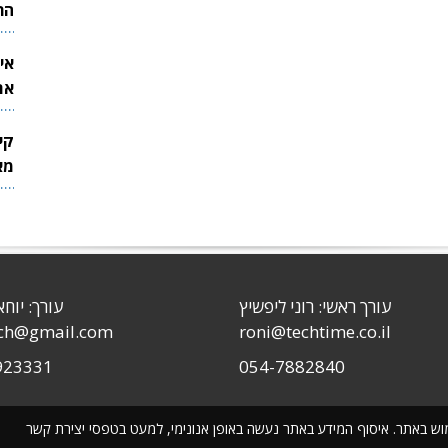
הר
אי
את
לש
קי
מאר
עורך ראשי: רוני ליפשיץ
עורך: יוחא
sch@gmail.com
roni@techtime.co.il
923331
054-7882840
שימוש באתר. איסוף המידע באתר נעשה באופן אנונימי, למעט בטפסי יצירת קשר