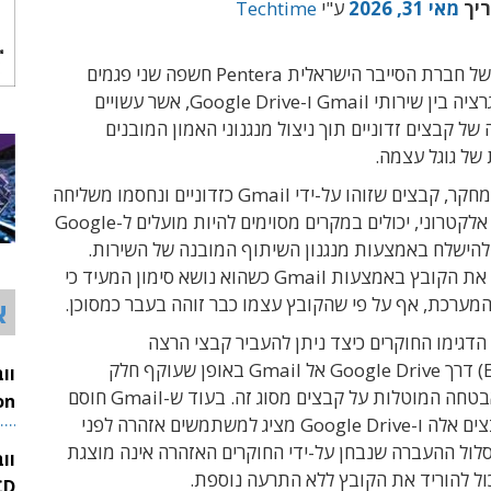
ריך
מאי 31, 2026
ע"י
Techtime
זרוע המחקר של חברת הסייבר הישראלית Pentera חשפה שני פגמים
לוגיים באינטגרציה בין שירותי Gmail ו-Google Drive, אשר עשויים
ל קבצים זדוניים תוך ניצול מנגנוני האמון המובנים
של גוגל עצמה.
לפי ממצאי המחקר, קבצים שזוהו על-ידי Gmail כזדוניים ונחסמו משליחה
ישירה בדואר אלקטרוני, יכולים במקרים מסוימים להיות מועלים ל-Google
משם להישלח באמצעות מנגנון השיתוף המובנה של השירות.
הנמען מקבל את הקובץ באמצעות Gmail כשהוא נושא סימון המעיד כי
המערכת, אף על פי שהקובץ עצמו כבר זוהה בעבר כמסוכן.
א
דגימו החוקרים כיצד ניתן להעביר קבצי הרצה
(Executable) דרך Google Drive אל Gmail באופן שעוקף חלק
ממגבלות האבטחה המוטלות על קבצים מסוג זה. בעוד ש-Gmail חוסם
בדרך כלל קבצים אלה ו-Google Drive מציג למשתמשים אזהרה לפני
26
לול ההעברה שנבחן על-ידי החוקרים האזהרה אינה מוצגת
וו
ל להוריד את הקובץ ללא התרעה נוספת.