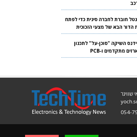
כב
נטל חוברת לחברה סינית כדי לפתח
 הדור הבא של מצעי הזכוכית
בבים
ידנס השיקה "סוכן-על" לתכנון
זים מתקדמים ו-PCB
י שוויגר
yoch.
054-7