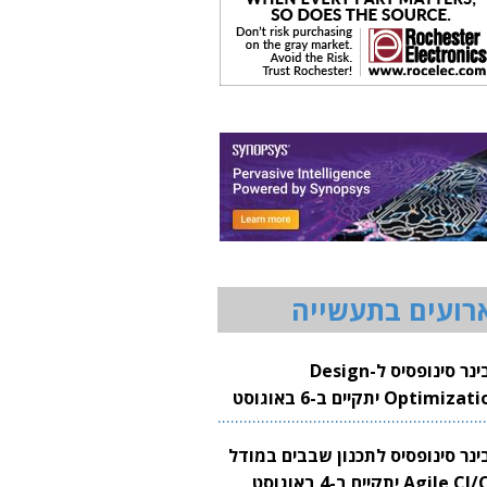
רועים בתעשייה
וובינר סינופסיס ל-Design
Optimization יתקיים ב-6 באוגוסט
20
בינר סינופסיס לתכנון שבבים במודל
Agile CI/CD יתקיים ב-4 באוגוסט