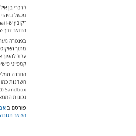
מכשל בזיהוי 
הדואר דרך Google Drive כשהוא מוצג כאילו נסרק ואושר", אמר.
עלול להפוך א
קמפייני פישי
חשדנות כמו ל
box
נכונות הממצא
פורסם ב
אבט
השאר תגובה