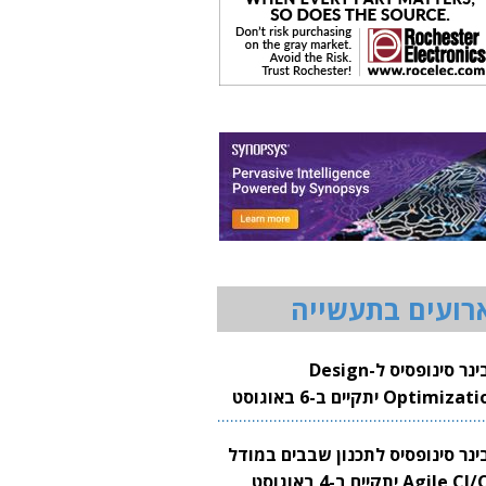
רועים בתעשייה
וובינר סינופסיס ל-Design
Optimization יתקיים ב-6 באוגוסט
20
בינר סינופסיס לתכנון שבבים במודל
Agile CI/CD יתקיים ב-4 באוגוסט