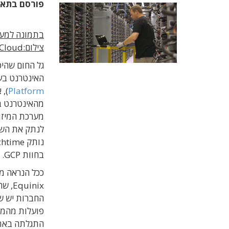
פורסם בתא
בתמונה למעל
צילום:Google Cloud
גל החום שהי
האינטרנט בע
Platform
מהאינטרנט ב
מערכת המיזוג
לנתק את השר
בחוות GCP.
ככל הנראה מ
החברות יש שי
פועלות מהמרכ