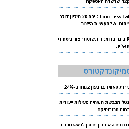
צה שרשרת האספקה
Limitless Labs גייסה 20 מיליון דולר
AI לתעשיית הייצור
RH בונה ברומניה תשתית ייצור ביטחוני
ראלית
מיקונדקטורס
רות טאואר ברבעון צמחו ב-24%
נטל מגבשת תשתית פעילות ייעודית
חום הרובוטיקה
נס ממנה את דין מרטין לראש חטיבת