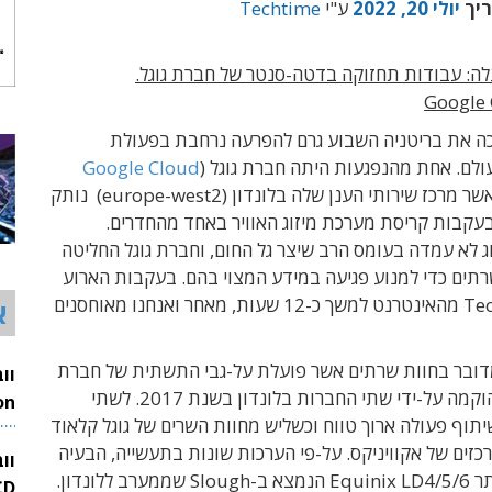
ריך
יולי 20, 2022
ע"י
Techtime
ה: עבודות תחזוקה בדטה-סנטר של חברת גוגל.
כה את בריטניה השבוע גרם להפרעה נרחבת בפעולת
ולם. אחת מהנפגעות היתה חברת גוגל (
Google Cloud
), אשר מרכז שירותי הענן שלה בלונדון (europe-west2) נותק
עקבות קריסת מערכת מיזוג האוויר באחד מהחדרים.
 לא עמדה בעומס הרב שיצר גל החום, וחברת גוגל החליטה
תים כדי למנוע פגיעה במידע המצוי בהם. בעקבות הארוע
נותק Techtime מהאינטרנט למשך כ-12 שעות, מאחר ואנחנו מאוחסנים
א
דובר בחוות שרתים אשר פועלת על-גבי התשתית של חברת
Equinix, שהוקמה על-ידי שתי החברות בלונדון בשנת 2017. לשתי
תוף פעולה ארוך טווח וכשליש מחוות השרים של גוגל קלאוד
26
זים של אקוויניקס. על-פי הערכות שונות בתעשייה, הבעיה
וו
התגלתה באתר Equinix LD4/5/6 הנמצא ב-Slough שממערב ללונדון.