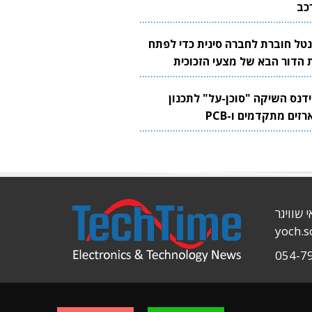
כב
נטל חוברת לחברה סינית כדי לפתח
 הדור הבא של מצעי הזכוכית
בבים
ידנס השיקה "סוכן-על" לתכנון
זים מתקדמים ו-PCB
י שוויגר
yoch.
054-7