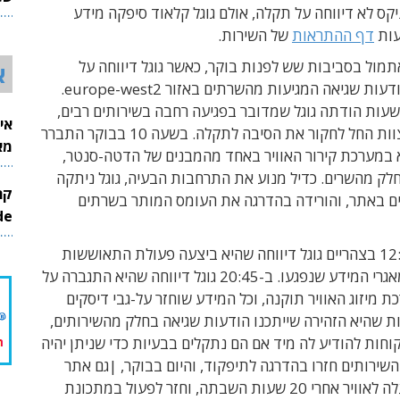
יקס לא דיווחה על תקלה, אולם גוגל קלאוד סיפקה מידע
26
עות
דף ההתראות
של השירות.
מול בסביבות שש לפנות בוקר, כאשר גוגל דיווחה על
א
תופעה של הודעות שגיאה המגיעות מהשרתים באזור europe-west2.
שעות הודתה גוגל שמדובר בפגיעה רחבה בשירותים רבים,
אי
והודיעה שהצוות החל לחקור את הסיבה לתקלה. בשעה 10 בבוקר התברר
מא
במערכת קירור האוויר באחד מהמבנים של הדטה-סנטר,
לק מהשרים. כדיל מנוע את התרחבות הבעיה, גוגל ניתקה
 באתר, והורידה בהדרגה את העומס המותר בשרתים
InMode
בסביבות 12:00 בצהריים גוגל דיווחה שהיא ביצעה פעולת התאוששות
ושיחזור של מאגרי המידע שנפגעו. ב-20:45 גוגל דיווחה שהיא התגברה על
 מיזוג האוויר תוקנה, וכל המידע שוחזר על-גבי דיסקים
ות שהיא הזהירה שייתכנו הודעות שגיאה בחלק מהשירותים,
חות להודיע לה מיד אם הם נתקלים בבעיות כדי שניתן יהיה
השירותים חזרו בהדרגה לתיפקוד, והיום בבוקר, |גם אתר
Techtime עלה לאוויר אחרי 20 שעות השבתה, וחזר לפעול במתכונת