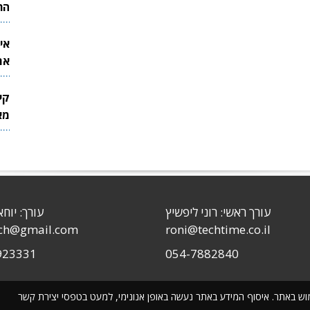
הר
אי
את
לש
קי
מאר
עורך ראשי: רוני ליפשיץ
עורך: יוחא
sch@gmail.com
roni@techtime.co.il
923331
054-7882840
שימוש באתר. איסוף המידע באתר נעשה באופן אנונימי, למעט בטפסי יצירת קשר