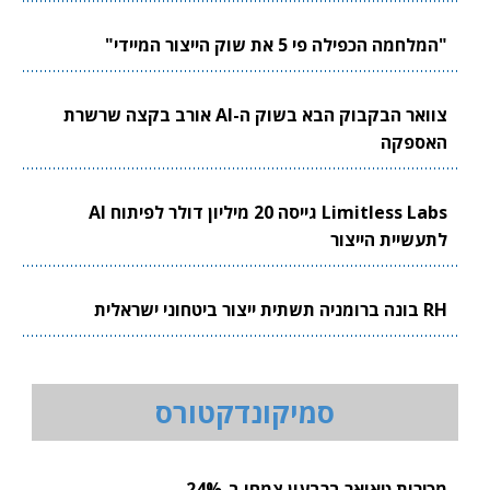
"המלחמה הכפילה פי 5 את שוק הייצור המיידי"
צוואר הבקבוק הבא בשוק ה-AI אורב בקצה שרשרת
האספקה
Limitless Labs גייסה 20 מיליון דולר לפיתוח AI
לתעשיית הייצור
RH בונה ברומניה תשתית ייצור ביטחוני ישראלית
סמיקונדקטורס
מכירות טאואר ברבעון צמחו ב-24%