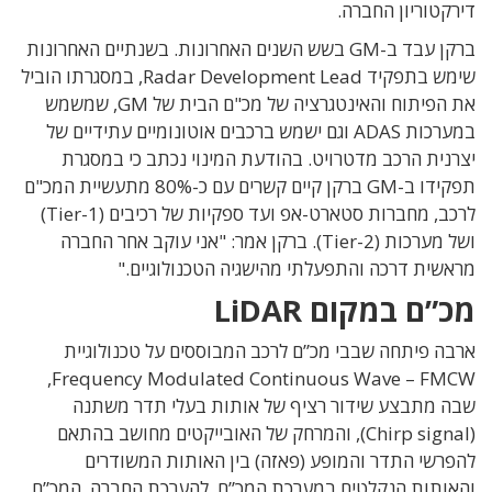
דירקטוריון החברה.
ברקן עבד ב-GM בשש השנים האחרונות. בשנתיים האחרונות
שימש בתפקיד Radar Development Lead, במסגרתו הוביל
את הפיתוח והאינטגרציה של מכ"ם הבית של GM, שמשמש
במערכות ADAS וגם ישמש ברכבים אוטונומיים עתידיים של
יצרנית הרכב מדטרויט. בהודעת המינוי נכתב כי במסגרת
תפקידו ב-GM ברקן קיים קשרים עם כ-80% מתעשיית המכ"ם
לרכב, מחברות סטארט-אפ ועד ספקיות של רכיבים (Tier-1)
ושל מערכות (Tier-2). ברקן אמר: "אני עוקב אחר החברה
מראשית דרכה והתפעלתי מהישגיה הטכנולוגיים."
מכ”ם במקום LiDAR
ארבה פיתחה שבבי מכ”ם לרכב המבוססים על טכנולוגיית
Frequency Modulated Continuous Wave – FMCW,
שבה מתבצע שידור רציף של אותות בעלי תדר משתנה
(Chirp signal), והמרחק של האובייקטים מחושב בהתאם
להפרשי התדר והמופע (פאזה) בין האותות המשודרים
והאותות הנקלטים במערכת המכ”ם. להערכת החברה, המכ”ם