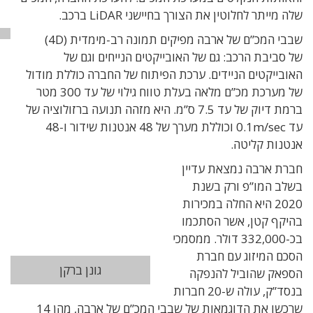
שלה מייתר לחלוטין את הצורך בחיישני LiDAR ברכב.
שבבי המכ”ם של ארבה מפיקים תמונה רב-מימדית (4D)
של סביבת הרכב: גם של האובייקטים הנייחים וגם של
האובייקטים הניידים. ערכת הפיתוח של החברה כוללת מודול
של מערכת מכ”ם מלאה בעלת טווח גילוי של עד 300 מטר
ברמת דיוק של עד 7.5 ס”מ. היא מזהה תנועה ברזולוציה של
עד 0.1m/sec וכוללת מערך של 48 אנטנות שידור ו-48
אנטנות קליטה.
חברת ארבה נמצאת עדיין
בשלב המו”פ ורק בשנת
2020 היא החלה במכירות
בהיקף קטן, אשר הסתכמו
בכ-332,000 דולר. ממסמכי
הסכם המיזוג עם חברת
גונן ברקן
הספאק שהוביל להנפקה
בנסד”ק, עולה ש-20 חברות
שרכשו את הדוגמאות של שבבי המכ”ם של ארבה, מהן 14