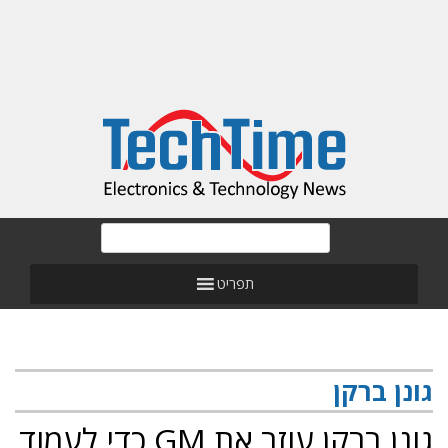
תפריט
גונן ברקן
גונן ברקן עוזב את GM כדי לעמוד