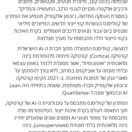
שבסיסה בהונג קונג, מייצרת מנועים, אקטוארים, מיסבים
ורכיבים אלקטרו-מכניים לענפי הרכב, התעשייה והמדיקל.
במסגרת העסקה החדשה, ג'ונסון אלקטריק תטמיע את הפתרון
של קווליסנס בעשרות קווי ייצור חדשים, המייצרים מיליוני
מגנטים ביום עבור מנועים לרכבים חשמליים. בקרת האיכות
בקווי הייצור הללו מתבססת על מערך מצלמות.
למעשה, קווליסנס התפצלה מתוך חברת ה-AI הישראלית
קורטיקה (Cortica). קורטיקה פיתחה פלטפורמת בינה
מלאכותית "אוטונומית", אשר מסוגלת ללמוד באופן עצמאי
ובלתי מונחה על אוביקטים במרחב, ללא צורך להסתמך על
מאגרי ענק של תמונות מתויגות. ב-2021 הקימו קורטיקה
וג'ונסון אלקטריק חברה משותפת, ששמה בתחילה היה Lean
AI ובהמשך שונה ל-QualiSense.
הפתרון של קווליסנס מתבסס על טכנולוגיית ה-AI של קורטיקה,
תוך התאמה לעולם בקרת איכות ייצור. הפלטפורמה שלה
מתבססת על מספר מנועי AI מסוגים שונים שפועלים יחדיו:
בינה מלאכותית בלתי מונחית (unsupervised), בינה