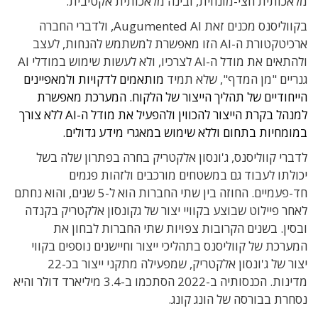
מלאכותית חצי-מונחית, ובינה מלאכותית אקטיבית.
בקווליסנס מכנים זאת Augumented AI, ולדברי החברה
ארכיטקטורת ה-AI הזו מאפשרת למשתמש להנחות, לעצב
ולהתאים את מודל ה-AI לצרכיו, ולא לעשות שימוש במודלי AI
גנריים "מן המדף", שלא תמיד
מותאמים לדקויות ולמאפיינים
הייחודיים של תהליך הייצור של הלקוח. המערכת מאפשרת
למנהל בקרת הייצור להכווין ולהפעיל את מודל ה-AI ללא צורך
במומחיות בתחום וללא שימוש במאגרי מידע גדולים.
לדברי קווליסנס, ג'ונסון אלקטריק בחרה בפתרון שלה בשל
יכולתו לעבוד גם במשטחים מורכבים ולזהות פגמים
חד-פעמיים. החוזה בין שתי החברות הוא ל-5 שנים, והוא נחתם
לאחר פיילוט שבוצע בקוויי יצור של גקונסון אלקטריק בקנדה
ובסין. בשנים הקרובות צפויות שתי החברות לבחון את
המערכת של קווליסנס בתהליכי ייצור וחיישנים נוספים בקווי
יצור של ג'ונסון אלקטריק, שמפעילה מתקני ייצור בכ-22
מדינות. הכנסותיה ב-2022 הסתכמו ב-3.4 מיליארד דולר והיא
נסחרת בבורסה של הונג קונג.