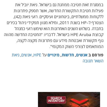
במסגרת זאת
חטיבה ממוזגת גם בישראל
.
גיאת יוביל את
פעילות חטיבת התקשורת החדשה, אשר ת
ספק פתרונות
ללקוחות ממשלתיים
,
ביטחוניים ועיסקיים
.
רועי גיאת
(42),
הצטרף ל
–
HP
בשנת
2011,
ומילא מגוון תפקידי ניהול בכירים
בחברה
.
בשלוש השנים האחרונות הוא שימש רועי כמנהל
קבוצת
HPE Aruba
בישראל
.
לדבריו
: “החטיבה החדשה מהווה
גוף תקשורת ואבטחת מידע עם פתרונות מקצה לקצה
,
המותאמים לצורכי השוק המקומי"
.
פורסם ב
אנשים
,
חדשות
,
מינויים
על
HPE
,
אנשים
,
גיאת
השאר תגובה