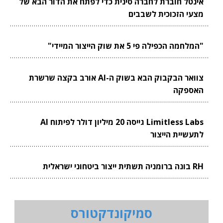
אינטל חוברת לחברה סינית כדי לפתח את הדור הבא של
מצעי הזכוכית לשבבים
"המלחמה הכפילה פי 5 את שוק הייצור המיידי"
צוואר הבקבוק הבא בשוק ה-AI אורב בקצה שרשרת
האספקה
Limitless Labs גייסה 20 מיליון דולר לפיתוח AI
לתעשיית הייצור
RH בונה ברומניה תשתית ייצור ביטחוני ישראלית
סמיקונדקטורס