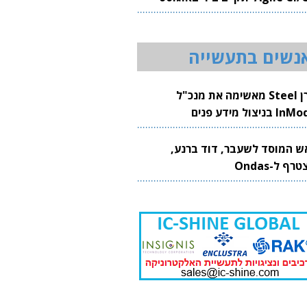
20
נשים בתעשייה
קרן Steel מאשימה את מנכ"ל
 בניצול מידע פנים
ש המוסד לשעבר, דוד ברנע,
רף ל-Ondas