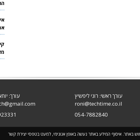
הר
אי
את
לש
קי
מאר
עורך ראשי: רוני ליפשיץ
עורך: יוחא
sch@gmail.com
roni@techtime.co.il
923331
054-7882840
שימוש באתר. איסוף המידע באתר נעשה באופן אנונימי, למעט בטפסי יצירת קשר