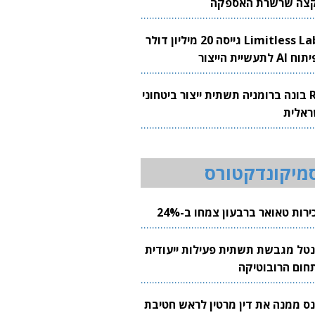
צה שרשרת האספקה
Limitless Labs גייסה 20 מיליון דולר
AI לתעשיית הייצור
RH בונה ברומניה תשתית ייצור ביטחוני
ראלית
מיקונדקטורס
רות טאואר ברבעון צמחו ב-24%
נטל מגבשת תשתית פעילות ייעודית
חום הרובוטיקה
נס ממנה את דין מרטין לראש חטיבת