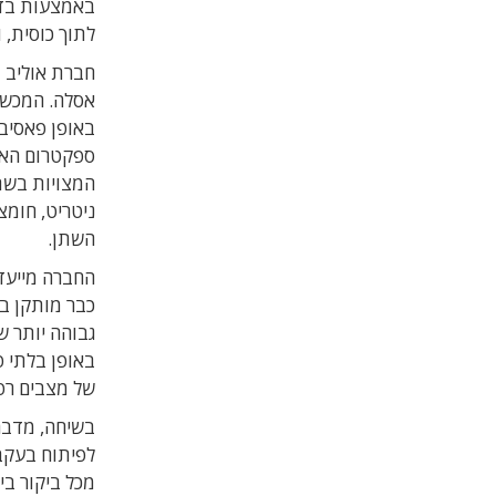
באמצעות בדי
לתוך כוסית, 
חברת אוליב ד
אסלה. המכשי
ספקטרום האור
המצויות בשת
ניטריט, חומצ
השתן.
החברה מייעדת
כבר מותקן במ
גבוהה יותר ש
באופן בלתי פ
של מצבים רפו
בשיחה, מדבר 
לפיתוח בעקבו
מכל ביקור בי