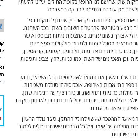
קות שתן שרושם לנו הרופא בקופת החולים. עלינו להשתין
26
ולאחר מכן עוברת הדגימה לבדיקה במעבדה.
יאגנוסטיקס פיתחה התקן אופטי, שניתן להתקינו בכל
א
ר מבצע ניטור של פרמטרים חשובים בשתן בכל השתנה,
באופן פאסיבי וללא צורך בשום עזרים. באמצעות ניתוח מבוסס AI של
 המכשיר מסוגל לזהות ולמדוד מולקולות ספציפיות
InMode
ן,
כמו כדוריות דם אדומות, חלבונים, קטונים, קריאטינין,
יות, וכן מאפיינים של השתן כמו כמות, לחץ, צבע ותכיפות
רא
מצט
 בשלב ראשון את המוצר לאוכלוסיית הגיל השלישי, והוא
ספר בתי אבות באירופה. אוכלוסיה זו סובלת משכיחות
ל מחלות כרוניות ותחלואה, וניטור רציף של דגימות שתן,
ולשני וללא טרחה מיוחדת, יכול לתרום רבות לאבחון מוקדם
איים ורפואה מניעתית.
גיא על המהפכה שעשוי לחולל ההתקן, כיצד נולד הרעיון
ת מחלתה של אימו, ועל כל הדברים שאנחנו יכולים ללמוד
תי בשירותים.