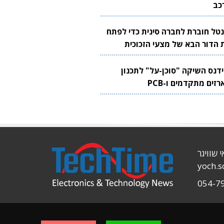
כב
נטל חוברת לחברה סינית כדי לפתח
 הדור הבא של מצעי הזכוכית
בבים
ידנס השיקה "סוכן-על" לתכנון
זים מתקדמים ו-PCB
י שוויגר
yoch.
054-7