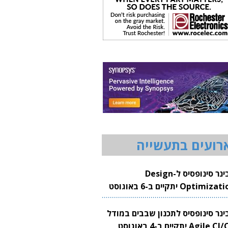
רועים בתעשייה
וובינר סינופסיס ל-Design
Optimization יתקיים ב-6 באוגוסט
20
בינר סינופסיס לתכנון שבבים במודל
Agile CI/CD יתקיים ב-4 באוגוסט