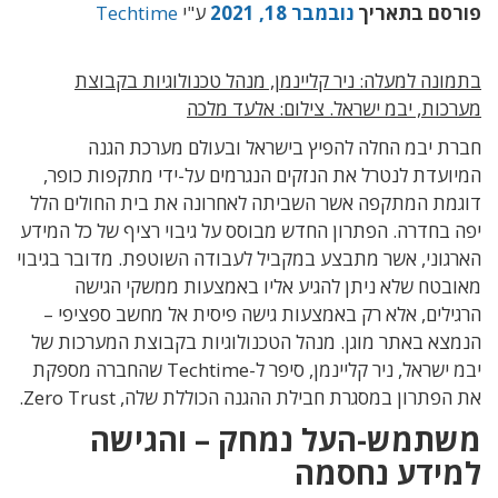
פורסם בתאריך
נובמבר 18, 2021
ע"י
Techtime
בתמונה למעלה: ניר קליינמן, מנהל טכנולוגיות בקבוצת
מערכות, יבמ ישראל. צילום: אלעד מלכה
חברת יבמ החלה להפיץ בישראל ובעולם מערכת הגנה
המיועדת לנטרל את הנזקים הנגרמים על-ידי מתקפות כופר,
דוגמת המתקפה אשר השביתה לאחרונה את בית החולים הלל
יפה בחדרה. הפתרון החדש מבוסס על גיבוי רציף של כל המידע
הארגוני, אשר מתבצע במקביל לעבודה השוטפת. מדובר בגיבוי
מאובטח שלא ניתן להגיע אליו באמצעות ממשקי הגישה
הרגילים, אלא רק באמצעות גישה פיסית אל מחשב ספציפי –
הנמצא באתר מוגן. מנהל הטכנולוגיות בקבוצת המערכות של
יבמ ישראל, ניר קליינמן, סיפר ל-Techtime שהחברה מספקת
את הפתרון במסגרת חבילת ההגנה הכוללת שלה, Zero Trust.
משתמש-העל נמחק – והגישה
למידע נחסמה