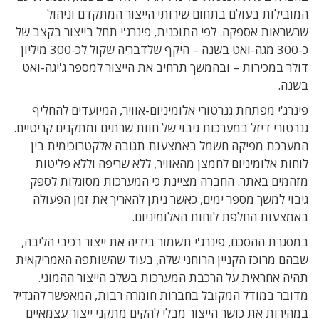
המובילות בעולם בתחום שירותי הייצור המתקדם וניהול
שרשראות אספקה. לפי התוכנית, פינרג'י תחל בייצור בקצב של
כ-300 מגה-ואט בשנה – היקף שלדבריה שקול לכ-300 מיליון
דולר במכירות – ובהמשך תרחיב את הייצור למספר ג'יגה-ואט
בשנה.
פינרג'י מפתחת גנרטורי אלומיניום-אוויר, המיועדים להחליף
גנרטורי דיזל במערכות גיבוי של חוות שרתים ומתקנים קריטיים.
המערכת מפיקה חשמל באמצעות תגובה אלקטרוכימית בין
לוחות אלומיניום לחמצן מהאוויר, ללא שריפה וללא פליטות
מזהמים באתר. החברה מציינת כי המערכות מסוגלות לספק
גיבוי למשך מספר ימים, כאשר ניתן להאריך את זמן הפעולה
באמצעות החלפת לוחות האלומיניום.
במסגרת ההסכם, פינרג'י תשמור בידיה את ייצור רכיבי הליבה,
שבהם מרוכז הקניין הרוחני שלה, בעוד שהשותפה האמריקאית
תהיה אחראית על הרכבת המערכות בשלב הייצור ההמוני.
מדובר במודל המקובל בחברות חומרה רבות, המאפשר להגדיל
במהירות את כושר הייצור מבלי להקים מתקני ייצור עצמאיים