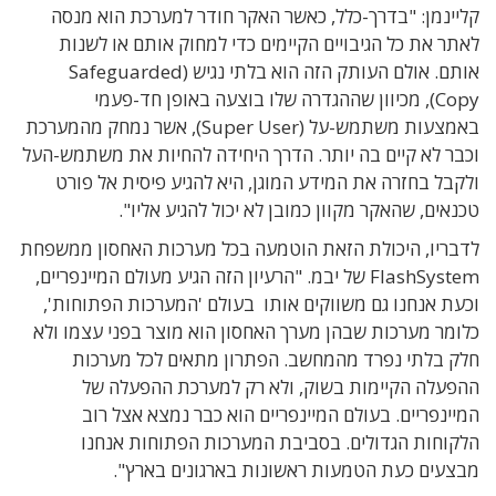
קליינמן: "בדרך-כלל, כאשר האקר חודר למערכת הוא מנסה
לאתר את כל הגיבויים הקיימים כדי למחוק אותם או לשנות
אותם. אולם העותק הזה הוא בלתי נגיש (Safeguarded
Copy), מכיוון שההגדרה שלו בוצעה באופן חד-פעמי
באמצעות משתמש-על (Super User), אשר נמחק מהמערכת
וכבר לא קיים בה יותר. הדרך היחידה להחיות את משתמש-העל
ולקבל בחזרה את המידע המוגן, היא להגיע פיסית אל פורט
טכנאים, שהאקר מקוון כמובן לא יכול להגיע אליו".
לדבריו, היכולת הזאת הוטמעה בכל מערכות האחסון ממשפחת
FlashSystem של יבמ. "הרעיון הזה הגיע מעולם המיינפריים,
וכעת אנחנו גם משווקים אותו בעולם 'המערכות הפתוחות',
כלומר מערכות שבהן מערך האחסון הוא מוצר בפני עצמו ולא
חלק בלתי נפרד מהמחשב. הפתרון מתאים לכל מערכות
ההפעלה הקיימות בשוק, ולא רק למערכת ההפעלה של
המיינפריים. בעולם המיינפריים הוא כבר נמצא אצל רוב
הלקוחות הגדולים. בסביבת המערכות הפתוחות אנחנו
מבצעים כעת הטמעות ראשונות בארגונים בארץ".