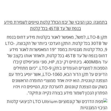
בתמונה: כונן הגיבוי של יבמ הכולל קלטת טייפים לשמירת מידע
בנפח של עד 45TB בכל קלטת
תקן LTO-8, למשל, מאפשר לאגור בקלטות מידע דחוס בנפח
של 30TB בכל קלטת. התקן העדכני ביותר של הקבוצה, LTO-
9, כולל קלטות מגנטיות במסד "19 המאפשרות לאגור מידע
דחוס בנפח של עד 45TB בכל קלטת, ולאחזר אותו בקצב של
עד 400MB/s. בינתיים רק יבמ, HP, סוני ופוג'יפילם קיבלו
הסמכות למוצרים העומדים בתקן LTO-9. "כיום מתחילים
הדיונים על תקן הדור הבא, LTO-1060, אשר יופיע ביחד עם
הצפנה קוונטית. הוא יהיה אחד ממוצרי החומרה הראשונים
בשוק עם הצפנת קוונטום. להערכת יבמ, הטייפים היו ויהיו
הפתרון הנכון לשמור מידע בצורה נקייה ונתיקה".