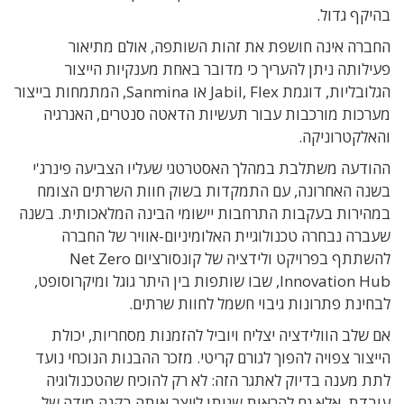
בהיקף גדול.
החברה אינה חושפת את זהות השותפה, אולם מתיאור
פעילותה ניתן להעריך כי מדובר באחת מענקיות הייצור
הגלובליות, דוגמת Jabil, Flex או Sanmina, המתמחות בייצור
מערכות מורכבות עבור תעשיות הדאטה סנטרים, האנרגיה
והאלקטרוניקה.
ההודעה משתלבת במהלך האסטרטגי שעליו הצביעה פינרג'י
בשנה האחרונה, עם התמקדות בשוק חוות השרתים הצומח
במהירות בעקבות התרחבות יישומי הבינה המלאכותית. בשנה
שעברה נבחרה טכנולוגיית האלומיניום-אוויר של החברה
להשתתף בפרויקט ולידציה של קונסורציום Net Zero
Innovation Hub, שבו שותפות בין היתר גוגל ומיקרוסופט,
לבחינת פתרונות גיבוי חשמל לחוות שרתים.
אם שלב הוולידציה יצליח ויוביל להזמנות מסחריות, יכולת
הייצור צפויה להפוך לגורם קריטי. מזכר ההבנות הנוכחי נועד
לתת מענה בדיוק לאתגר הזה: לא רק להוכיח שהטכנולוגיה
עובדת, אלא גם להראות שניתן לייצר אותה בקנה מידה של