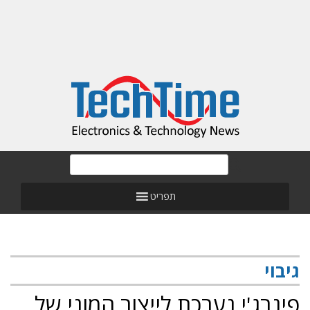
תפריט
גיבוי
פינרג'י נערכת לייצור המוני של