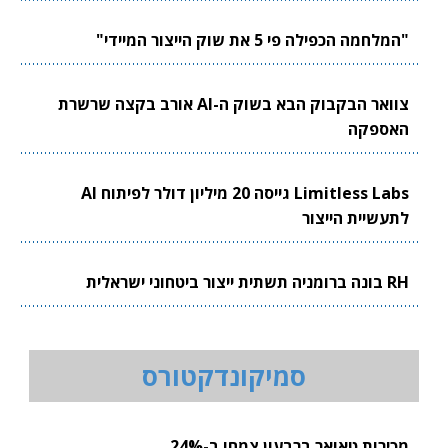
"המלחמה הכפילה פי 5 את שוק הייצור המיידי"
צוואר הבקבוק הבא בשוק ה-AI אורב בקצה שרשרת
האספקה
Limitless Labs גייסה 20 מיליון דולר לפיתוח AI
לתעשיית הייצור
RH בונה ברומניה תשתית ייצור ביטחוני ישראלית
סמיקונדקטורס
מכירות טאואר ברבעון צמחו ב-24%