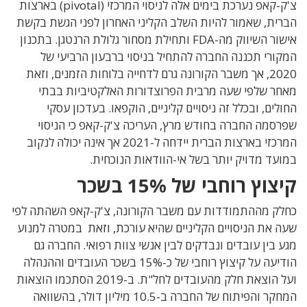
צ'ק-קאפ נערכת בימים אלה לניסוי המרכזי (pivotal) בארצות
הברית, שאמור להיות השלב הקליני האחרון לפני הגשת בקשת
אישור השיווק מה-FDA ותחילת מסחור גלולת הרנטגן. בתכנון
המקורי תכננה החברה להתחיל בניסוי ברבעון הרביעי של
2020, אך משבר הקורונה גרם לדחייה בלוחות הזמנים, וזאת
מאחר שלפי שעה מרבית הפרוצדורות האלקטיביות בבתי
החולים, ובכלל זה ניסויים קליניים, הוקפאו. בעדכון עסקי
שפרסמה החברה בחודש מרץ, העריכה צ'ק-קאפ כי הניסוי
המרכזי בארצות הברית יידחה ל-2021 אך אינה יכולה לנקוב
במועד מדויק יותר בשל אי-הוודאות הנוכחית.
קיצוץ רוחבי של 15% בשכר
כחלק מההתמודדות עם משבר הקורונה, צ'ק-קאפ השהתה לפי
שעה את הניסויים הקליניים שהיא עורכת, וזאת במטרה למנוע
מגע בין עובדים ונבדקים לבין אנשי צוות רפואי. החברה גם
הודיעה על קיצוץ רוחבי של כ-15% בשכר העובדים וההנהלה
ועל הוצאת חלק מהעובדים לחל"ת. ב-2019 הסתכמו הוצאות
המחקר והפיתוח של החברה ב-10.5 מיליון דולר, בהשוואה