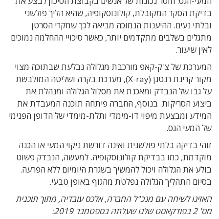
המעי-הגס: חוסר נכונות של אנשים בקבוצת הסיכון לבצע את
בדיקת הסקר המקובלת, קולונוסקופיה, שהיא הליך פולשני
ובלתי נעים. ההיענות הנמוכה מביאה לכך שמקרי הסרטן
מתגלים בשלבים מתקדמים יותר, כאשר סיכויי ההחלמה נמוכים
לאין שיעור.
המערכת של צ'ק-קאפ מורכבת מגלולה נבלעת שבתוכה מצוי
מקור קרינת רנטגן (X-ray), מערכת בקרה ושליטה המולבשת
על גבו של הנבדק ומאכנת את מסלול הגלולה ומנהלת את
ביצוע הסריקות. בנוסף, החברה פיתחה תוכנה המעבדת את
המידע ומבצעת מיפוי דו-מימדי ותלת-מימדי של הדופן הפנימי
של המעי הגס.
זוהי בדיקה בלתי פולשנית ואינה דורשת ניקוי המעי או הכנה
מוקדמת, כמו בבדיקת קולונוסקופיה. למעשה, הנבדק פשוט
בולע את הגלולה ויכול להמשיך בשגרת היומיום ללא הפרעה.
בסיום התהליך הגלולה נפלטת מהגוף באופן טבעי.
האזינו לשיחה עם מנכ"ל החברה, אלכס עובדיה, מתוך תוכנית
מס' 2 בפודקאסט שלנו שעלתה בספטמבר 2019: