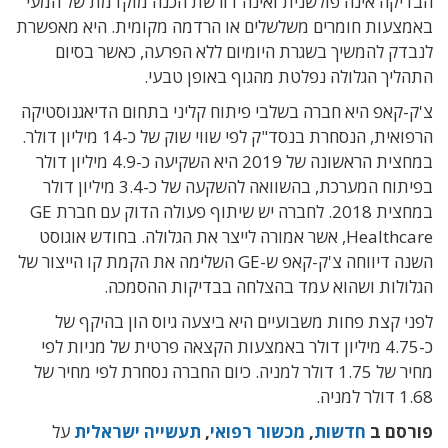
הבדיקה אינה פולשנית ואינה דורשת הכנה מוקדמת של המעי
באמצעות חומרים משלשלים או הרדמה מקומית. היא מאפשרת
לנבדק להמשיך בשגרת היומיום ללא הפרעה, כאשר בסיום
התהליך הגלולה נפלטת מהגוף באופן טבעי.
צ'ק-קאפ היא חברה בשלבי פיתוח קליני בתחום הדיאגנוסטיקה
הרפואית, הנסחרת בנסד"ק לפי שווי שוק של כ-14 מיליון דולר.
במחצית הראשונה של 2019 היא השקיעה כ-4.9 מיליון דולר
בפיתוח המערכת, בהשוואה להשקעה של כ-3.4 מיליון דולר
במחצית 2018. לחברה יש שיתוף פעולה הדוק עם חברת GE
Healthcare, אשר אמורה לייצר את הגלולה. בחודש אוגוסט
השנה דיווחה צ'ק-קאפ ש-GE השלימה את הקמת קו הייצור של
הגלולות ושהוא עמד בהצלחה בבדיקות ההסמכה.
לפני קצת פחות משבועיים היא ביצעה גיוס הון בהיקף של
כ-4.75 מיליון דולר באמצעות הקצאה פרטית של מניות לפי
מחיר של 1.75 דולר למניה. כיום החברה נסחרת לפי מחיר של
1.68 דולר למניה.
פורסם ב
חדשות
,
מכשור רפואי
,
תעשייה ישראלית
על