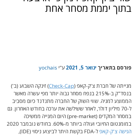
בתוך יממת מסחר אחת
פורסם בתאריך
ינואר 5, 2021
ע"י
yochais
מנייתה של חברת צ'ק-קאפ (
Check-Cap
) זינקה השבוע (ב')
בנסד"ק ב-215% בנפח מסחר גבוה יותר מפי עשרה מאשר
הממוצע למניה. שווי השוק של החברה מתנדנד כיום מסביב
ל-70 מיליון דולר, לאחר ששילשה את ערכה בחודש האחרון. גם
במסחר המקדים (pre-market) היום המנייה ממשיכה
במומנטום החיובי ועולה ביותר מ-60%. בחודש נובמבר 2020
הגישה צ'ק-קאפ
ל-FDA בקשת היתר לביצוע ניסוי (IDE),