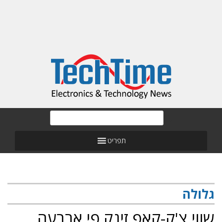
תפריט
גלולה
שווי צ'ק-קאפ זינק פי ארבעה