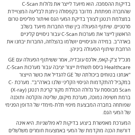
בדיקות ההסמכה. הוא מיועד לייצר את גלולות C-Scan
שהחברה מפתחת. מדובר בקפסולה ניתנת לבליעה המצויידת
במצלמת רנטגן לצורך בדיקת המעי הגס ואיתור פוליפים טרום
סרטניים. שיתוף הפעולה בין שתי החברות מיועד בשלב
הראשון לייצר את מערכות C-Scan עבור ניסויים קליניים
בארה"ב. במידה והניסויים יושלמו בהצלחה, החברות יבחנו את
הרחבת שיתוף הפעולה ביניהן.
מנכ"ל צ'ק-קאפ, אלכס עובדיה, אמר ששיתוף הפעולה עם GE
Healthcare ביסס תשתית ייצור יציבה עבור מערכות C-Scan.
"אנחנו בטוחים ביכולתה של GE להגדיל את כושר הייצור
במקביל להתקדמות הניסוי הקליני שלנו בארה"ב". מערכת C-
Scan מבוססת על גלולה הכוללת מקור קרינת רנטגן (X-ray)
ברמת חשיפה נמוכה, מערכת מיקום, שליטה והקלטה ותוכנה
שפותחה בחברה המבצעת מיפוי תלת-מימדי של הדופן הפנימי
של המעי הגס.
המערכת מאפשרת ביצוע בדיקות לא פולשניות. היא אינה
דורשת הכנה מוקדמת של המעי באמצעות חומרים משלשלים