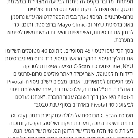
מפתחת. מדובר בקפסולה ניתנת לבליעה המצויידת במצלמת
רנטגן, המשמשת לבדיקת המעי הגס ואיתור פוליפים
טרום-סרטניים. הניסוי נערך בבית הספר לרפואה ע"ש גרוסמן
באוניברסיטת NYU וב-Mayo Clinic ברוצ'סטר, ותוכנן כדי
לבחון את הבטיחות, השימושיות והיענות המשתמשים לשימוש
במערכת.
בסך הכל גויסו לניסוי 45 מטופלים, מתוכם 40 מטופלים השלימו
את תהליך הניסוי. החוקר הראשי בניסוי, ד"ר גרוס מאוניברסיטת
NYU, אמר שמערכת C-Scan מציעה אפשרות לסריקה
ידידותית למטופל, אשר יכולה לאתר פוליפים טרום-סרטניים
לפני הפיכתם לממאירים. "אנחנו מצפים לשלב ניסוי ה-Pivotal
בארה"ב". מנכ"ל החברה, אלכס עובדיה, אמר שהשלמת ניסוי
ה-Pilot היא אבן דרך חשובה עבור החברה. "אנחנו נערכים
לביצוע ניסוי Pivotal בארה"ב בסוף שנת 2020".
מערכת C-Scan מבוססת על גלולה עם קרינת רנטגן (X-ray)
ברמת חשיפה נמוכה, מערכת מיקום ושליטה, הקלטה, ותוכנה
ליצירת מיפוי תלת מימדי של הדופן הפנימית של המעי הגס.