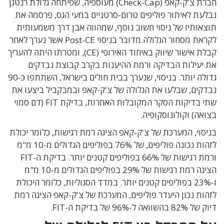
חברת צ'ק-קאפ (
Check-Cap
) מעוספיה, שפיתחה גלולת רנטגן
נבלעת לאיתור פוליפים טרום-סרטניים במעי הגס, פרסמה את
תוצאותיו של ניסוי חשוב נוסף, שמהווה אבן דרך משמעותית
לקראת מסחור הגלולה
.
מדובר ב
ניסוי
Post-CE
אשר נערך לאחר
קבלת אישור שיווק באיחוד האירופי (
CE
), ומטרתו היתה להעריך
את יעילות הבדיקה ורמת ההיענות בקרב קבוצת נבדקים
גדולה יותר.
בניסוי, שנערך בבית חולים בישראל, השתתפו כ-90
נבדקים, שבלעו את הגלולה של צ'ק-קאפ ובמבקביל ביצעו את
שתי בדיקות הסקר המקובלות האחרות, בדיקת
FIT
(דם סמוי
בצואה) וקולונוסקופיה.
בניסוי, המערכת של צ'ק-קאפ הציגה רמת רגישות, כלומר יכולת
לזהות נכונה פוליפים, של 76% בפוליפים הגדולים מ-10 מ"מ
ורמת רגישות של 66% בפוליפים קטנים יותר. בדיקת ה-
FIT
הציגה רמת רגישות של 29% בפוליפים הגדולים מ-10 מ"מ
ו-23% בפוליפים קטנים יותר. במדד הסגוליות, כלומר היכולת
לזהות נכון היעדר פוליפים, המערכת של צ'ק-קאפ הציגה רמת
דיוק של 82% בהשוואה ל-96% של בדיקת ה-
FIT
.