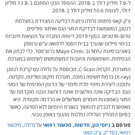
ל-7.6 מיליון דולר ב-2018. ההפסד הנקי הסתכם ב-13.8 מיליון
דולר, לעומת 10.6 מיליון דולר ב-2018.
צ'ק-קאפ פיתחה גלולה ניתנת לבליעה המצוידת במצלמת
רנטגן, המשמשת לבדיקת המעי הגס ואיתור פוליפים
טרום-סרטניים. בסוף 2019 דיווחה החברה על תוצאות חיוביות
בניסוי פיילוט שנערך בבית הספר לרפואה ע"ש גרוסמן
באוניברסיטת NYU וב-Mayo Clinic ברוצ'סטר, כדי לבחון את
הבטיחות, השימושיות והיענות המשתמשים לשימוש במערכת.
המערכת, הקרויה C-Scan, מבוססת על גלולה עם קרינת רנטגן
(X-ray) ברמת חשיפה נמוכה, מערכת מיקום ושליטה, הקלטה,
ותוכנה ליצירת מיפוי תלת מימדי של הדופן הפנימית של המעי
הגס. הבדיקה אינה פולשנית ואינה דורשת הכנה מוקדמת של
המעי באמצעות חומרים משלשלים או הרדמה מקומית. היא
מאפשרת לנבדק להמשיך בשגרת היומיום ללא הפרעה, כאשר
בסיום התהליך הגלולה נפלטת מהגוף באופן טבעי.
פורסם ב
גיוסי הון
,
חדשות
,
מכשור רפואי
על
גלולה
,
מיכשור
רפואי
,
נסד"ק
,
צ'ק-קאפ