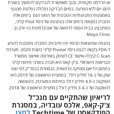
או הרדמה מקומית, ובכך מאפשרת לנבדקים להמשיך בשגרת
היום-יום ללא הפרעה. בסיום הבדיקה הגלולה נפלטת מהגוף
באמצעות התנועתיות הטבעית של המעי הגס. בימים אלה
החברה נמצאת בימים אלה בעיצומו של ניסוי Pilot קליני,
המתבצע בבית הספר לרפואה של אוניברסיטת ניו יורק וב-
Mayo Clinic.
בהנחה שתוצאות הניסוי יהיו חיוביות, החברה מתכננת להגיש
ל-FDA בקשה לבצע ניסוי Pivotal קליני בשנת 2020. מערכת
C-Scan קיבלה אישור CE לשיווק באירופה ואישור ממשרד
הבריאות הישראלי. צ'ק-קאפ היא חברה בשלבי פיתוח קליני
בתחום הדיאגנוסטיקה הרפואית, הנסחרת בנסד"ק לפי שווי
שוק של כ-16 מיליון דולר. במחצית הראשונה של 2019 היא
השיקעה כ-4.9 מיליון דולר בפיתוח המערכת, בהשוואה
להשקעה של כ-3.4 מיליון דורל במחצית הראשונה של 2018.
לריאיון שהתקיים עם מנכ"ל
צ'ק-קאפ, אלכס עובדיה, במסגרת
הפודקאסט של Techtime
לחצו