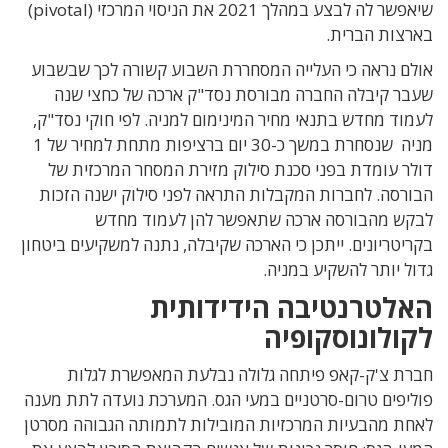
שיאפשר לה לבצע במהלך 2021 את הניסוי המרכזי (pivotal)
בארצות הברית.
אולם נראה כי העלייה המסחררת השבוע קשורה לכך שבשבוע
שעבר קיבלה החברה מבורסת נסד"ק ארכה של כחצי שנה
לעמוד מחדש בתנאי מחיר המינימום למניה. לפי חוקי נסד"ק,
מניה שנסחרת במשך כ-30 יום ברציפות מתחת למחיר של 1
דולר עומדת בפני סכנת סילוק מזירת המסחר המרכזית של
הבורסה. לחברות המקבלות התראה לפני סילוק ישנה הזכות
לבקש מהבורסה ארכה שתאפשר להן לעמוד מחדש
בקריטריונים. ייתכן כי הארכה שקיבלה, נתנה למשקיעים ביטחון
גדול יותר להשקיע במניה.
האלטרנטיבה הידידותית
לקולונוסקופיה
חברת צ'ק-קאפ פיתחה גלולה נבלעת המאפשרת לגלות
פוליפים טרום-סרטניים במעי הגס. המערכת נועדה לתת מענה
לאחת מהבעיות המרכזיות המובילות לתמותה הגבוהה מסרטן