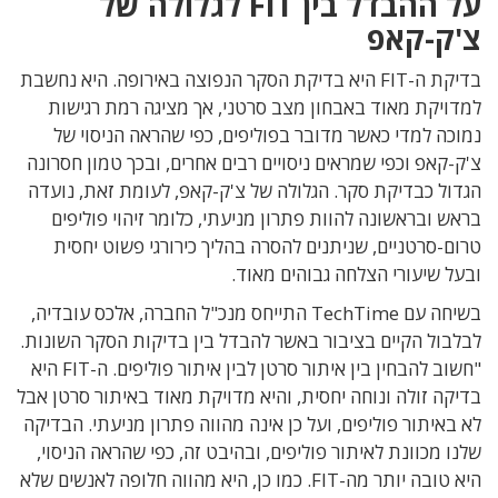
על ההבדל בין
FIT
לגלולה של
צ'ק-קאפ
בדיקת ה-
FIT
היא בדיקת הסקר הנפוצה באירופה. היא נחשבת
למדויקת מאוד באבחון מצב סרטני, אך מציגה רמת רגישות
נמוכה למדי כאשר מדובר בפוליפים, כפי שהראה הניסוי של
צ'ק-קאפ וכפי שמראים ניסויים רבים אחרים, ובכך טמון חסרונה
הגדול כבדיקת סקר.
הגלולה של צ'ק-קאפ, לעומת זאת, נועדה
בראש ובראשונה להוות פתרון מניעתי, כלומר זיהוי פוליפים
טרום-סרטניים, שניתנים להסרה בהליך כירורגי פשוט יחסית
ובעל שיעורי הצלחה גבוהים מאוד.
בשיחה עם
TechTime
התייחס מנכ"ל החברה, אלכס עובדיה,
לבלבול הקיים בציבור באשר להבדל בין בדיקות הסקר השונות.
"חשוב להבחין בין איתור סרטן לבין איתור פוליפים. ה-
FIT
היא
בדיקה זולה ונוחה יחסית, והיא מדויקת מאוד באיתור סרטן אבל
לא באיתור פוליפים, ועל כן אינה מהווה פתרון מניעתי. הבדיקה
שלנו מכוונת לאיתור פוליפים, ובהיבט זה, כפי שהראה הניסוי,
היא טובה יותר מה-
FIT
. כמו כן, היא מהווה חלופה לאנשים שלא