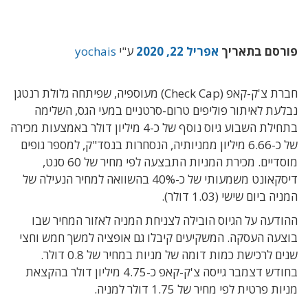
פורסם בתאריך
אפריל 22, 2020
ע"י
yochais
חברת צ'ק-קאפ (Check Cap) מעוספיה, שפיתחה גלולת רנטגן
נבלעת לאיתור פוליפים טרום-סרטניים במעי הגס, השלימה
בתחילת השבוע גיוס נוסף של כ-4 מיליון דולר באמצעות מכירה
של כ-6.66 מיליון ממניותיה, הנסחרות בנסד"ק, למספר גופים
מוסדיים. מכירת המניות התבצעה לפי מחיר של 60 סנט,
דיסקאונט משמעותי של כ-40% בהשוואה למחיר הנעילה של
המניה ביום שישי (1.03 דולר).
ההודעה על הגיוס הובילה לצניחת המניה לאזור המחיר שבו
בוצעה העסקה. המשקיעים קיבלו גם אופציה למשך חמש וחצי
שנים לרכישת כמות דומה של מניות במחיר של 0.8 דולר.
בחודש דצמבר גייסה צ'ק-קאפ כ-4.75 מיליון דולר בהקצאת
מניות פרטית לפי מחיר של 1.75 דולר למניה.