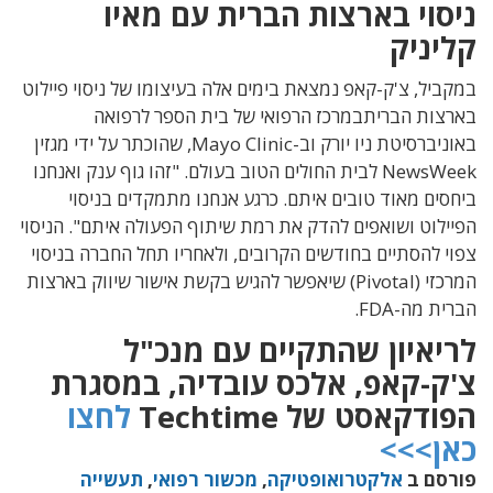
ניסוי בארצות הברית עם מאיו
קליניק
במקביל, צ'ק-קאפ נמצאת בימים אלה בעיצומו של ניסוי
פיילוט
בארצות הבריתבמרכז הרפואי של בית הספר לרפואה
באוניברסיטת ניו יורק וב-
Mayo Clinic
, שהוכתר על ידי מגזין
NewsWeek
לבית החולים הטוב בעולם. "זהו גוף ענק ואנחנו
ביחסים מאוד טובים איתם. כרגע אנחנו מתמקדים בניסוי
הפיילוט ושואפים להדק את רמת שיתוף הפעולה איתם".
הניסוי
צפוי להסתיים בחודשים הקרובים, ולאחריו תחל החברה בניסוי
המרכזי (
Pivotal
) שיאפשר להגיש בקשת אישור שיווק בארצות
הברית מה-
FDA
.
לריאיון שהתקיים עם מנכ"ל
צ'ק-קאפ, אלכס עובדיה, במסגרת
הפודקאסט של Techtime
לחצו
כאן>>>
פורסם ב
אלקטרואופטיקה
,
מכשור רפואי
,
תעשייה