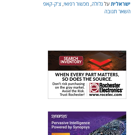
ישראלית
על
גלולה
,
מכשור רפואי
,
צ'ק-קאפ
השאר תגובה