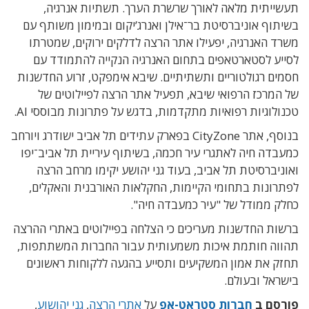
תעשייתית מלאה לאורך שרשרת הערך. תשתיות אנרגיה,
בשיתוף אוניברסיטת בר־אילן ואנרג’יקום ובמימון משותף עם
משרד האנרגיה, יפעילו אתר הרצה לדלקים ירוקים, שמטרתו
לסייע לסטארטאפים בתחום האנרגיה הנקייה להתמודד עם
חסמים רגולטוריים ותשתיתיים. שיבא אימפקט, זרוע החדשנות
של המרכז הרפואי שיבא, תפעיל אתר הרצה לפיילוטים של
טכנולוגיות רפואיות מתקדמות, בדגש על פתרונות מבוססי AI.
בנוסף, אתר CityZone בפארק עתידים תל אביב ישודרג ויורחב
כמעבדה חיה לאתגרי עיר חכמה, בשיתוף עיריית תל אביב־יפו
ואוניברסיטת תל אביב, בעוד גני יהושע יקימו מרחב הרצה
לפתרונות בתחומי הקיימות, החקלאות האורבנית והאקלים,
כחלק ממודל של "עיר כמעבדה חיה".
ברשות החדשנות מעריכים כי הצלחה בפיילוטים באתרי ההרצה
תהווה חותמת איכות משמעותית עבור החברות המשתתפות,
תחזק את אמון המשקיעים ותסייע בהגעה ללקוחות ראשונים
בישראל ובעולם.
פורסם ב
חברות סטראט-אפ
על
אתרי הרצה
,
גני יהושוע
,