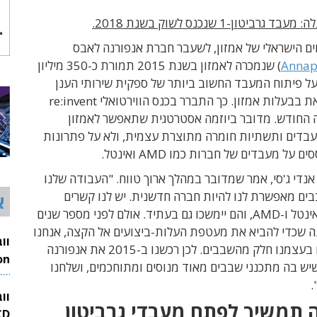
ביטון-1 שנכנס לשוק בשנת 2018.
ם הישראלי של אמזון, לשעבר חברת אנפורנה לאבס
Annap
) שנמכרה לאמזון בשנת 2015 תמורת כ-350 מיליון
על פיתוח המעבד החשוב ביותר של ספקית שירותי הענן
AWS, הנמצאת בבעלות אמזון. כך התברר בכנס הווירטואלי re:invent
ה החודש. מדובר ביוזמה אסטרטגית שתאפשר לאמזון
עבדים ותשתיות חומרה מתוצרת עצמית, ולא על פתרונות
 על מעבדים של חברות כמו AMD ואינטל.
נכ"ל AWS, אנדי ג'סי, אמר שמדובר במהלך ארוך טווח. "העבודה שלנו
ים מאפשרת לנו להיות חברה חדשנית. יש לנו קשרים
א
מצויינים עם אינטל ו-AMD, והם יימשכו גם בעתיד. אולם לפני מספר שנים
ה שכדי להביא את מעטפת העלות-ביצועים אל הקצה, אנחנו
צריכים לפתח בעצמנו חלק מהשבבים. לכן רכשנו ב-2015 את אנפורנה
יש בה מתכנני שבבים מאוד מנוסים ומתוחכמים, ושלחנו
26
.
וו
 תמשיך לפתח מעבדי גרביטון