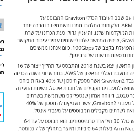
26
ג'סי: "התחלנו עם שבב העיבוד הכללי Graviton המבוסס על
א
ארכיטקטורת ARM. הלקוחות התלהבו ממנו והשתמשו בו הרבה יותר
 המוקדמות שלנו. זה עניין גדול. כעת הכרזנו על שרת
מבוסס Graviton2, שיהיה המחשב שלנו ליישומים עתירי עיבוד המקושר
רא
ברשת מהירה הפועלת בקצב של 100Gbps. כיום אנחנו ממשיכים
מצט
וח גרסאות חדשות של גרביטון".
לי
מעבד גרביטון הראשון יצא בשנת 2018 והתבסס על תהליך ייצור של 16
תר
ננומטר. זה היה המעבד הכללי הראשון של AWS. בחודש יוני השנה הכריזה
AWS על המעבד Graviton2 אשר מספק חיסכון של 40% בעלות ביחס
שוואה למעבדים מקבילים של חברת אינטל. בשיחת הוועידה
בסוף אוקטובר 2020, דיווחה אמזון שנטפליקס משתמשת בשרתים
המבוססים על מעבדי Graviton2, אשר מעניקים לה חסכון של 40%
אה לשרתים מקבילים המבוססים על מעבדי אינטל.
המעבד החדש כולל 30 מיליארד טרנזיסטורים. הוא מבוסס על עד 64
ליבות Arm Neoverse בעלות 64 סיביות ומיוצר בתהליך של 7 ננומטר.