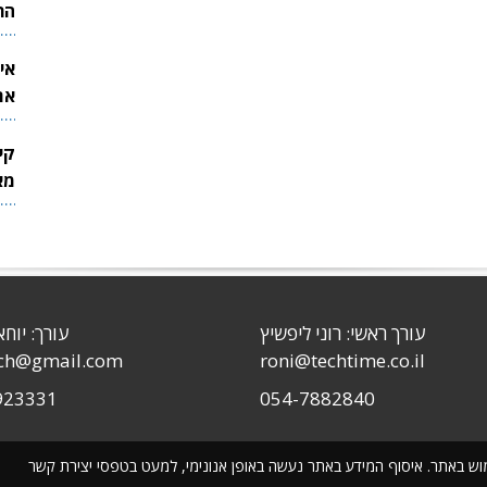
הר
אי
את
לש
קי
מאר
עורך ראשי: רוני ליפשיץ
עורך: יוחא
sch@gmail.com
roni@techtime.co.il
923331
054-7882840
שימוש באתר. איסוף המידע באתר נעשה באופן אנונימי, למעט בטפסי יצירת קשר