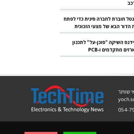
כב
נטל חוברת לחברה סינית כדי לפתח
 הדור הבא של מצעי הזכוכית
בבים
ידנס השיקה "סוכן-על" לתכנון
זים מתקדמים ו-PCB
י שוויגר
yoch.
054-7