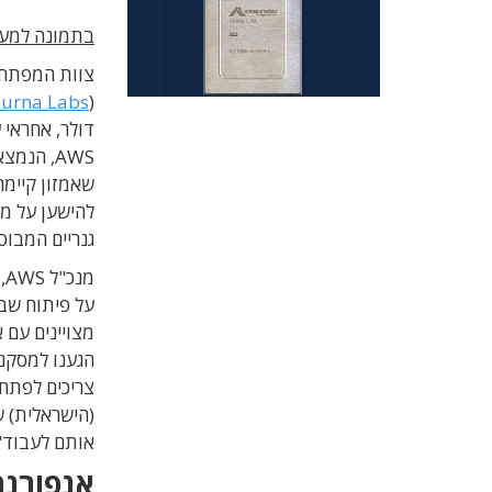
בתמונה למעלה: מעבד גר
צוות המפתחי
urna Labs
(
דולר, אחראי 
שאמזון קיימ
להישען על מ
גנריים המבוססים
מ
על פיתוח שבב
הגענו למסקנ
(הישראלית) ש
אותם לעבוד"
אנפורנה