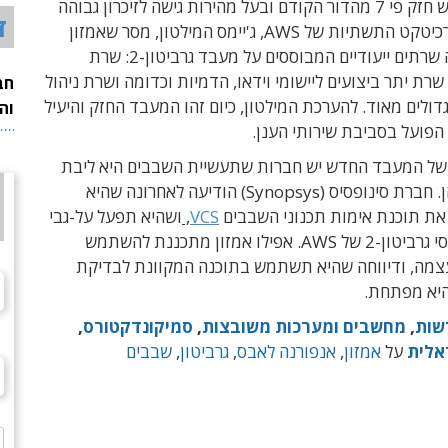
המעבד החדש חזק פי 7 מהדור הקודם ובעל מהירות גישה לזיכרון גבוהה
ד
פי חמישה. ארכיטקט התשתיות של AWS, ג'יימס המילטון, מסר שאמזון
בנתה שלושה שרתים ייעודיים המבוססים על מעבד גרביטון-2: שרת
 שרת יתר ביצועים ליישומי וידאו, הדמיות וכדומה ושרת ניהול
חב
 גדולים מאוד. להערכת המילטון, כיום זהו המעבד החזק והיעיל
וה
הפועל בסביבת שירותי הענן.
 של המעבד החדש יש חברות שתעשיית השבבים היא ליבת
העסקים שלהן. חברת סינופסיס (Synopsys) הודיעה לאחרונה שהיא
את תוכנת אימות תכנוני השבבים
VCS
,
ושהיא תפעל על-גבי
שרתים מבוססי גרביטון-2 של AWS. אפילו אמזון מתכננת להשתמש
צמה, ודיווחה שהיא תשתמש בתוכנה המקוונת לבדיקת
שות
,
מחשבים ומערכות משובצות
,
סמיקונדקטורס
,
אלית
על
אמזון
,
אנפורנה לאבס
,
גרביטון
,
שבבים