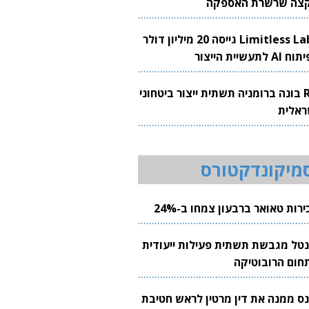
צה שרשרת האספקה
Limitless Labs גייסה 20 מיליון דולר
AI לתעשיית הייצור
RH בונה ברומניה תשתית ייצור ביטחוני
ראלית
מיקונדקטורס
רות טאואר ברבעון צמחו ב-24%
נטל מגבשת תשתית פעילות ייעודית
חום הרובוטיקה
נס ממנה את דין מרטין לראש חטיבת