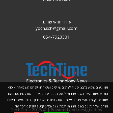
עורך: יוחאי שוויגר
yoch.sch@gmail.com
054-7923331
אנו עושים שימוש בקבצי עוגיות לצרכים שיווקיים ושיפור חוויית השימוש באתר. איסוף
המידע באתר נעשה באופן אנונימי, למעט בטפסי יצירת קשר והרשמה לניוזלטר בהם
אתם מתבקשים למלא פרטים אישיים. אנו עושים שימוש במגוון תוכנות לאיסוף וניתוח
אנליטי של הנתונים באופן אנונימי לרבות: גוגל אנליטיקס, פייסבוק פיקסל ועוד.
TechTime 2016 © | Powered and designed by