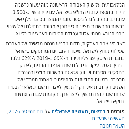
המלאכותית על שוק העבודה. לראשונה מזה עשור נרשמה
ירידה במספר עובדי המו"פ בישראל, עם ירידה של כ-3,500
עובדים. במקביל גדל מספר עובדי המוצר בכ-15 אלף איש.
ברשות החדשנות מציינים כי ייתכן שמדובר בתחילתו של שינוי
מבני הנובע מהתייעלות עבודת הפיתוח באמצעות כלי AI.
לצד העוצמה העסקית, הדוח מדגיש מגמה מדאיגה של העברת
פעילות מחוץ לישראל. שיעור העובדים המועסקים בישראל
בחברות הייטק ישראליות ירד מ-69% ב-2019 ל-62% בלבד
במרץ 2026. עיקר הגידול נרשם בארצות הברית, לא רק
בתפקידי מכירות ושיווק אלא גם במשרות מו"פ ובהנהלה
הבכירה. ברשות החדשנות מזהירים כי האתגר המרכזי של
השנים הקרובות אינו רק להמשיך לייצר חדשנות, אלא להבטיח
שהחדשנות הזו תמשיך לייצר ערך, מקומות עבודה וצמיחה
דווקא בישראל.
פורסם ב
חדשות
,
תעשייה ישראלית
על
דוח ההייטק 2026
,
תעשייה ישראלית
השאר תגובה