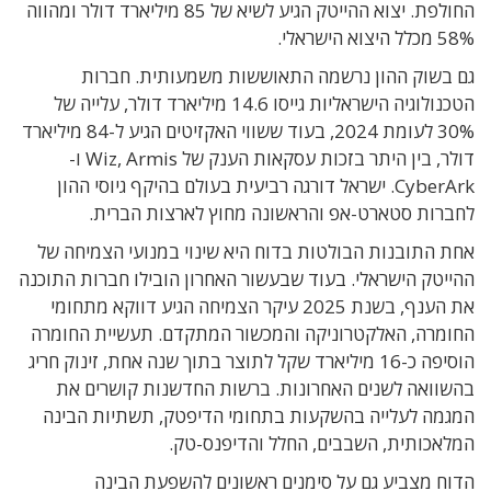
החולפת. יצוא ההייטק הגיע לשיא של 85 מיליארד דולר ומהווה
58% מכלל היצוא הישראלי.
גם בשוק ההון נרשמה התאוששות משמעותית. חברות
הטכנולוגיה הישראליות גייסו 14.6 מיליארד דולר, עלייה של
30% לעומת 2024, בעוד ששווי האקזיטים הגיע ל-84 מיליארד
דולר, בין היתר בזכות עסקאות הענק של Wiz, Armis ו-
CyberArk. ישראל דורגה רביעית בעולם בהיקף גיוסי ההון
לחברות סטארט-אפ והראשונה מחוץ לארצות הברית.
אחת התובנות הבולטות בדוח היא שינוי במנועי הצמיחה של
ההייטק הישראלי. בעוד שבעשור האחרון הובילו חברות התוכנה
את הענף, בשנת 2025 עיקר הצמיחה הגיע דווקא מתחומי
החומרה, האלקטרוניקה והמכשור המתקדם. תעשיית החומרה
הוסיפה כ-16 מיליארד שקל לתוצר בתוך שנה אחת, זינוק חריג
בהשוואה לשנים האחרונות. ברשות החדשנות קושרים את
המגמה לעלייה בהשקעות בתחומי הדיפטק, תשתיות הבינה
המלאכותית, השבבים, החלל והדיפנס-טק.
הדוח מצביע גם על סימנים ראשונים להשפעת הבינה