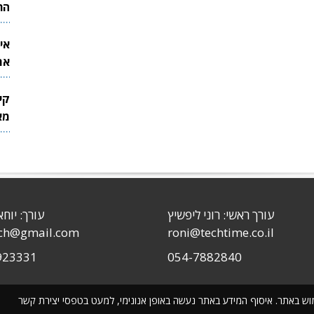
הר
אי
את
לש
קי
מאר
עורך ראשי: רוני ליפשיץ
עורך: יוחא
sch@gmail.com
roni@techtime.co.il
923331
054-7882840
שימוש באתר. איסוף המידע באתר נעשה באופן אנונימי, למעט בטפסי יצירת קשר