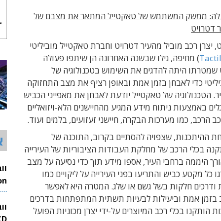
לה: ממשק המשתמש של טאקטייל המתאר את מצבם של
 דטרויט
ט, יצרן רכב מוביל מהעיר דטרויט וחברת טאקטייל מוביליטי
Tacti
)
מחיפה, גילו שבשנה האחרונה הן שיתפו פעולה
 שמטרתו היתה להדגים את השימוש בטכנולוגיה של
ליטי כדי לאבחן בזמן אמת ובאופן רציף את מצב התחזוקה
ר. הטכנולוגיה של טאקטייל יודעת לאבחן את מאפייני הכביש
ם באמצעות ניתוח מידע המגיע מהחיישנים הלא-ויזואליים
ב הרכב, כמו מערכות הבקרה, חיישני זעזועים, בלמים ועוד.
ת ההיתכנות, שצפויה להסתיים בקרוב, התוכנה של
א
קנה בכלי הרכב של מחלקת העבודות הציבוריות של העירייה
ורך היממה ברחבי העיר, אספו מידע תוך כדי נסיעה על מצב
ו כל מקטע כביש והתריעו בפני העירייה על ליקויים כמו
 ודרכים חלקות בשל גשם או שלג. המטרה היא לאפשר
26
יב בזמן אמת וביעילות לבעיות תשתית המתפתחות בדרכים
וו
ת הותקנו בכלי רכב המיוצרים על-ידי יצרן מכוניות הפועל