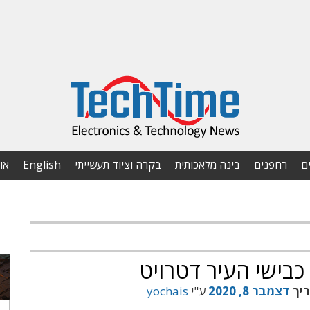
ם
רחפנים
בינה מלאכותית
בקרה וציוד תעשייתי
English
או
בישי העיר דטרויט
ריך
דצמבר 8, 2020
ע"י
yochais