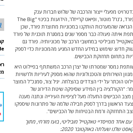
26
בדטרויט מפעלי ייצור והרכבה של שלוש חברות ענק
אמריקאיות: פורד, ג'נרל מוטור, ופיאט קרייזלר, הידועות בכינוי "The Big
א
. ככל הנראה שהמערכות הותקנו במכוניות מתוצרת פורד, שכן
פת איתה פעולה כבר מספר שנים במסגרת תוכנית של פורד
קטייל מוביליטי במחשבי הרכב של מכוניותיה. פורד גם
InMode
שוק חדש: שימוש במידע החדש המגיע מהמכוניות כדי לספק
יות בתחום תחזוקת הכבישים.
רא
תפת נמסר שמטרתו של יצרן הרכב המשתתף בפיילוט היא
מצט
גוון השירותים והטכנולוגיות שהוא מספק לעיריות ולרשויות
יילוט הוכתר על ידי הצדדים בהצלחה. יגיל צור, סמנכ"ל המוצר
ר: "הקורלציה בין המידע שסיפקה שיטת הדירוג של
 מצב הכבישים התעלה מעל לציפיות העירייה ונתנה מענה
הצעד הראשון בדרך לספק חבילה שלמה של פתרונות שיספקו
צב התחזוקה ורמת הבטיחות של הכבישים".
ן עם אחד ממייסדיי טאקטייל מוביליטי, בועז מזרחי, מתוך
סט שלנו שעלתה באוקטובר 2020: