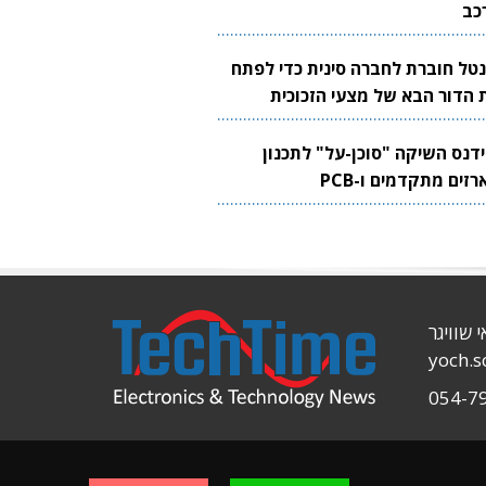
כב
נטל חוברת לחברה סינית כדי לפתח
 הדור הבא של מצעי הזכוכית
בבים
ידנס השיקה "סוכן-על" לתכנון
זים מתקדמים ו-PCB
י שוויגר
yoch.
054-7