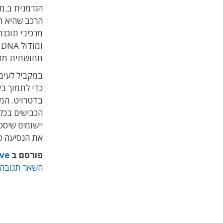
הגרמנית ב.מ.
הרכב שהיא תיי
מרכיבי תוכנה
ומודול
e DNA
תחושתית מד
במקביל לעיב
כדי לתמוך בי
בדטרויט.
המי
הכבישים בכל 
יישומים שיס
את הנסיעה טו
פורסם ב
ve
השאר תגובה