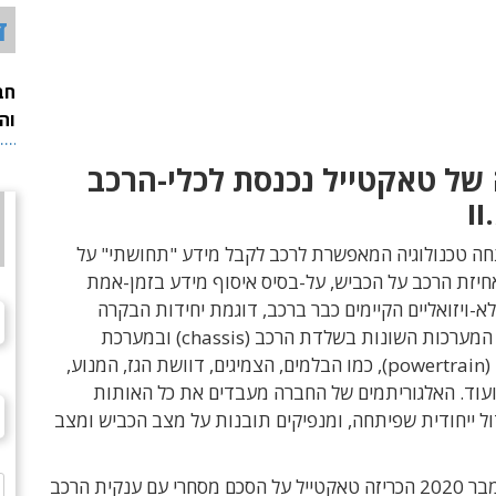
ד
חב
וה
של טאקטייל נכנסת לכלי-הרכב
וו
חה טכנולוגיה המאפשרת לרכב לקבל מידע "תחושתי" על
יזת הרכב על הכביש, על-
בסיס איסוף מידע בזמן-אמת
א-ויזואליים הקיימים כבר ברכב, דוגמת יחידות הבקרה
המערכות השונות בשלדת הרכב (
chassis
) ובמערכת
(
powertrain
), כמו הבלמים, הצמיגים, דוושת הגז, המנוע,
ועוד. האלגוריתמים של החברה מעבדים את כל האותות
ל ייחודית שפיתחה, ומנפיקים תובנות על מצב הכביש ומצב
בחודש ספטמבר 2020 הכריזה טאקטייל על הסכם מסחרי עם ענקית הרכב