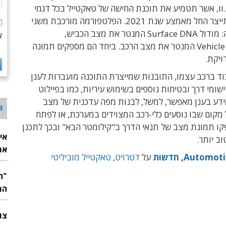
וו, אשר תטמיע את תוכנת החישה של טאקטייל בכל דגמי
צר החל מאמצע שנת 2021.
הפלטפורמה
מורכבת משני
: מודול
Surface DNA
המנטר את מצב הכביש,
א
Vehicl
המנטר את מצב הרכב
. ביחד הם מספקים תמונה
ויקת.
וד ברכב עצמו, התובנות שמייצרת התוכנה מועברות לענן
ישומי דרך ובטיחות נוספים בשימוש עיריות, כמו בפיילוט
דע בענן מאפשר, למשל, לבנות מפה עדכנית של מצב
י
מקום שבו נוסעים כלי-רכב המצוידים במערכת, או לפתח
פקו תמונת מצב של תנאי הדרך ב"קילומטר הבא"
ובכך לתכנן
אי
ב יותר.
את
Automoti
,
חדשות
על
דטרויט
,
טאקטייל מוביליטי
לש
המ