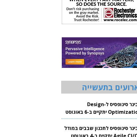
רועים בתעשייה
וובינר סינופסיס ל-Design
Optimization יתקיים ב-6 באוגוסט
20
בינר סינופסיס לתכנון שבבים במודל
Agile CI/CD יתקיים ב-4 באוגוסט