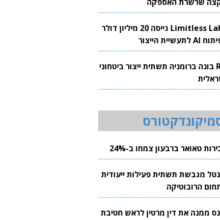
צה שרשרת האספקה
Limitless Labs גייסה 20 מיליון דולר
AI לתעשיית הייצור
RH בונה ברומניה תשתית ייצור ביטחוני
ראלית
מיקונדקטורס
רות טאואר ברבעון צמחו ב-24%
נטל מגבשת תשתית פעילות ייעודית
חום הרובוטיקה
נס ממנה את דין מרטין לראש חטיבת