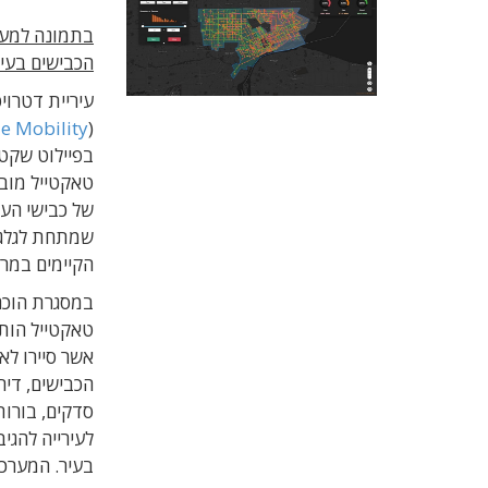
בתמונה למע
הכבישים בעיר
עיריית דטרוי
le Mobility
(
בפיילוט שקט
טאקטייל מובי
של כבישי העי
שמתחת לגלגלי
הקיימים במרכ
במסגרת הוכח
טאקטייל הות
אשר סיירו לא
הכבישים, דירג
סדקים, בורות
לעירייה להג
בעיר. המערכו