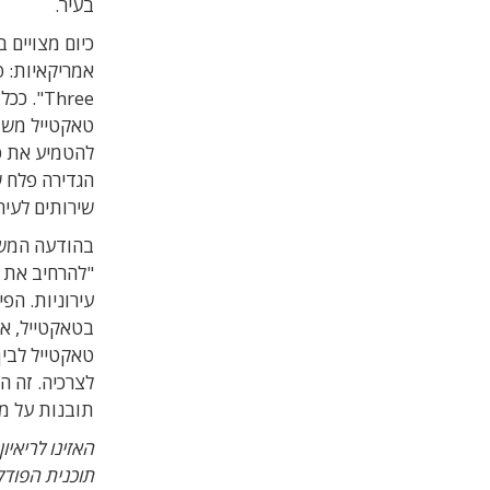
בעיר.
כיום מצויים 
Three"
טאקטייל משת
להטמיע את טא
הגדירה פלח 
שירותים לעיר
בהודעה המשו
"להרחיב את מ
עירוניות. הפ
בטאקטייל, אמ
טאקטייל לבין
לצרכיה. זה 
תובנות על מ
האזינו לריאיו
תוכנית הפודקא