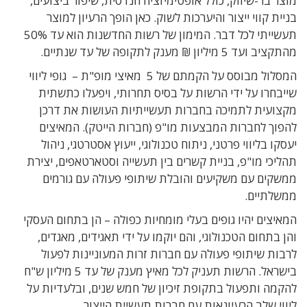
מוצר בר-שיווק, כולל אופטימיזציה הנדסית, שיפור ביצועים,
בניית קווי ייצור והיערכות לשוק. כאן הופך הרעיון למוצר
תעשייתי לכל דבר. המימון של רשות החדשנות הוא עד 50%
מהתקציב ועד 5 מיליון ₪ מענק לתקופה של עד שנתיים.
המסלול מבוסס על הקמתם של 5 מאיצי מופ"ת – גופי ליווי
שייבחרו על ידי הרשות על בסיס תחרותי, ויפעלו כתשתית
מקצועית לתמיכה בחברות תעשייתיות העושות את דרכן
להפוך לחברות המבצעות מו"פ (חברות הייטק). המאיצים
יעסקו בליווי פרטני, ניתוח טכנולוגי, ייעוץ אסטרטגי, ניהול
תהליכי מו"פ, בניית קשרים בין תעשייה וסטארטאפים, יצירת
ממשקים עם משקיעים והובלת שיתופי פעולה עם גורמים
ממשלתיים.
המאיצים יהיו גופים בעלי מומחיות כפולה – הן בתחום העסקי
והן בתחום הטכנולוגי, והם יוקמו על ידי תאגידים, מאגדים,
לרבות שיתופי פעולה עם חברות זרות המעוניינות לפעול
בישראל. הרשות תעניק לכל מאיץ מענק של עד 5 מיליון ש"ח
להקמה ותפעול בתקופת זיכיון של חמש שנים, ובלעדיות על
ליווי שלב הרעיונאות עם חברות תעשיית הייצור.