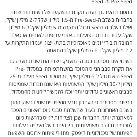
Pre-Seed וה-Seed.
במסגרת העדכון תעלה תקרת ההשקעה של רשות החדשנות
בחברות בשלב ה-Pre-Seed מ-1.5 מיליון שקל ל-2 מיליון שקל,
ואילו בשלב ה-Seed תגדל התקרה מ-5 מיליון שקל ל-6 מיליון
שקל. עבור חברות הפועלות באזורי עדיפות לאומית או כאלה
המובלות בידי יזמים מאוכלוסיות בתת-ייצוג, יעמדו התקרות על
2.2 מיליון שקל ו-6.6 מיליון שקל בהתאמה.
השינוי אינו מסתכם בגובה המענק. רשות החדשנות מעלה גם
את תקרת סבב הגיוס המזכה בהשתתפותה: במסלול Pre-
Seed היא תגדל ל-6 מיליון שקל, ובמסלול Seed תעלה מ-25
מיליון ל-30 מיליון שקל. המשמעות היא שגם חברות שמגייסות
סבבים ראשוניים גדולים יותר יוכלו להמשיך ליהנות מהמסלול.
ברשות מסבירים כי העדכון נובע מהשינויים שחלו בשוק ההון
בשנים האחרונות. בעוד שהשלמת סבבי גיוס ראשוניים הפכה
למאתגרת יותר, החברות שכן מצליחות לגייס נדרשות כיום
לסכומים גבוהים משמעותית, בין היתר בשל העלייה בעלויות
הפיתוח של טכנולוגיות דיפטק, מחזורי פיתוח ארוכים והשפעת