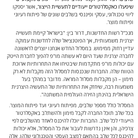
שיפעלו כאקסלרטורים ייעודיים לתעשיית הייצור,
אשר יספקו
ליווי טכנולוגי, עסקי ופיננסי בשלבים שונים של פיתוח רעיוני
ופיתוח מוצר.
מנכ"ל רשות החדשנות, דרור בין: "בישראל קיימת תעשייה
יצרנית משמעותית, אך הפוטנציאל שלה לחדשנות עמוקה
עדיין רחוק ממימוש. במסלול החדש אנחנו יוצרים לראשונה
לחברה יצרנית שעד היום לא עשתה מו"פ להפוך לחברת הייטק
עם יכולות מו"פ מתקדמות שיבטיחו את התחרותיות ארוכת
הטווח שלה. החברות שנכנסות למסלול הזה מקבלות לא רק
מימון – הן מקבלות מסלול המראה. מדובר במהלך בעל
משמעות רבה, שיחזק את התחרותיות של התעשיה היצרנית
הישראלית בהינתן הזירה העולמית המשתנה".
המסלול כולל מספר שלבים, מפיתוח רעיוני ועד פיתוח המוצר.
בכל שלב תוכל החברה לקבל מימון ולהשתלב באקסלרטור
הייעודי לכל שלב. החברות יוכלו להיכנס לאחד מהשלבים לפי
צרכיהן, והן אינן נדרשות לעבור את כל המסלול, אלא יכולות
להיכנס לכל שלב בהתאם למצב העסקי והטכנולוגי שלהן. אלה