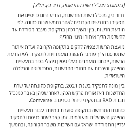
[בתמונה: מנכ"ל רשות החדשנות, דרור בין. יח"צ]
דרור בין, מנכ"ל רשות החדשנות, הודיע היום כי יסיים את
תפקידו בחודשים הקרובים לאחר כחמש שנות כהונה. לפי
הודעת הרשות, בין ימשיך לכהן בתקופת מעבר מסודרת עד
להשלמת הליך איתור ומינוי מחליף.
מועצת הרשות צפויה להקים בתקופה הקרובה ועדת איתור
שתפרסם הליך פומבי להגשת מועמדויות לתפקיד. לפי הודעת
הרשות, ייבחנו מועמדים בעלי ניסיון ניהולי בכיר בתעשיית
ההייטק והיכרות עם תחומי החדשנות, הטכנולוגיה והכלכלה
הישראלית.
בין מונה לתפקיד בשנת 2021, בתקופת כהונתה של שרת
החדשנות דאז אורית פרקש הכהן, לאחר שכיהן בעבר כמנכ"ל
חברת RAD ובתפקידי ניהול בכירים ב־Comverse.
כהונתו התרחשה בתקופה סוערת במיוחד עבור תעשיית
ההייטק הישראלית והעולמית. זמן קצר לאחר כניסתו לתפקיד
עדיין התמודדה ישראל עם השלכות משבר הקורונה, ובהמשך