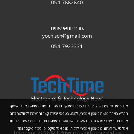
054-7882840
עורך: יוחאי שוויגר
yoch.sch@gmail.com
054-7923331
אנו עושים שימוש בקבצי עוגיות לצרכים שיווקיים ושיפור חוויית השימוש באתר. איסוף
המידע באתר נעשה באופן אנונימי, למעט בטפסי יצירת קשר והרשמה לניוזלטר בהם
אתם מתבקשים למלא פרטים אישיים. אנו עושים שימוש במגוון תוכנות לאיסוף וניתוח
אנליטי של הנתונים באופן אנונימי לרבות: גוגל אנליטיקס, פייסבוק פיקסל ועוד.
TechTime 2016 © | Powered and designed by