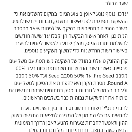
שער הדולר.
עדכון נוסף נוגע לאופן ביצוע הגיוס. במקום להשלים את כל
ההשקעה הפרטית לפני אישור המענק, חברות יידרשו להציג
בשלב ההגשה התחייבויות בהיקף של לפחות 15% מהסבב
המתוכנן. לאחר אישור הבקשה הן יקבלו עד שישה חודשים
להשלמת יתרת הגיוס, מהלך שנועד לאפשר ליזמים להיעזר
באישור רשות החדשנות כדי למשוך משקיעים נוספים.
קרן ההזנק פועלת במודל של השקעה משותפת עם משקיעים
פרטיים, כאשר רשות החדשנות משתתפת כיום בעד 60%
מסבב Pre-Seed, עד 50% מסבב Seed ועד 30% מסבב
Round A. מטרת הקרן היא להפחית את הסיכון למשקיעים
ולעודד הקמה של חברות דיפטק בתחומים שבהם נדרשים זמן
פיתוח ארוך והשקעות גבוהות כבר בשלבים הראשונים.
לדברי מנכ"ל רשות החדשנות, דרור בין, השינויים נועדו
להתאים את כלי המימון של המדינה למציאות החדשה בשוק
ההון ולאפשר לחברות צעירות להגיע לאבן הדרך המימונית
הבאה כשהן במצב תחרותי יותר מול חברות בעולם.