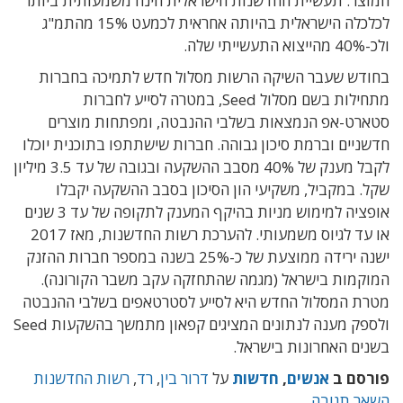
המוצר. תעשיית החדשנות הישראלית הינה משמעותית ביותר
לכלכלה הישראלית בהיותה אחראית לכמעט 15% מהתמ"ג
ולכ-40% מהייצוא התעשייתי שלה.
בחודש שעבר השיקה הרשות מסלול חדש לתמיכה בחברות
מתחילות בשם מסלול Seed, במטרה לסייע לחברות
סטארט-אפ הנמצאות בשלבי ההנבטה, ומפתחות מוצרים
חדשניים וברמת סיכון גבוהה. חברות שישתתפו בתוכנית יוכלו
לקבל מענק של 40% מסבב ההשקעה ובגובה של עד 3.5 מיליון
שקל. במקביל, משקיעי הון הסיכון בסבב ההשקעה יקבלו
אופציה למימוש מניות בהיקף המענק לתקופה של עד 3 שנים
או עד לגיוס משמעותי. להערכת רשות החדשנות, מאז 2017
ישנה ירידה ממוצעת של כ-25% בשנה במספר חברות ההזנק
המוקמות בישראל (מגמה שהתחזקה עקב משבר הקורונה).
מטרת המסלול החדש היא לסייע לסטרטאפים בשלבי ההנבטה
ולספק מענה לנתונים המציגים קפאון מתמשך בהשקעות Seed
בשנים האחרונות בישראל.
פורסם ב
אנשים
,
חדשות
על
דרור בין
,
רד
,
רשות החדשנות
השאר תגובה