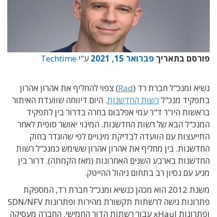
פורסם בתאריך
פברואר 15, 2021
ע"י
Techtime
נשיא ומנכ"ל חברת רד (
Rad
) צפוי להחליף את אהרון אהרון
בתפקיד מנכ"ל
רשות החדשנות
. היום דיווחה שוועדת האיתור
בראשות היו"ר ד"ר עמי אפלבום בחרה בדרור בין לתפקיד
המנכ"ל הבא של רשות החדשנות. המינוי יאושר סופית לאחר
התייעצות עם הוועדה לבדיקת מינויים לפי שהוגדר בחוק
החדשנות. בין מחליף את אהרון אהרון ששימש כמנכ"ל רשות
החדשנות בארבע השנים האחרונות (מאז הקמתה). דרור בין
מגיע עם נסיון רב בתחום ניהול ההייטק.
משנת 2012 הוא מכהן כנשיא ומנכ"ל חברת רד, המספקת
פתרונות גישה לרשתות תקשורת מהירות ופתרונות SDN/NFV
ופתרונות xHaul עבור רשתות הדור החמישי. החברה מעסיקה