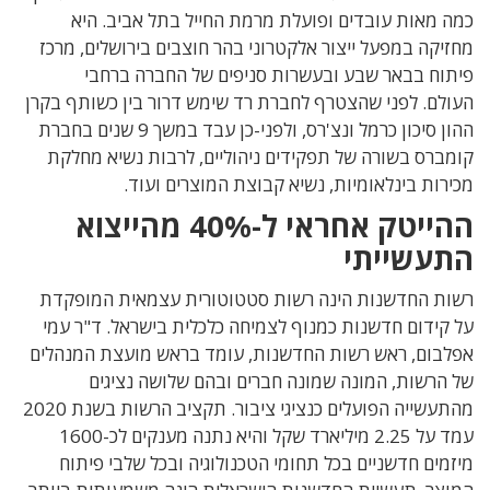
כמה מאות עובדים ופועלת מרמת החייל בתל אביב. היא
מחזיקה במפעל ייצור אלקטרוני בהר חוצבים בירושלים, מרכז
פיתוח בבאר שבע ובעשרות סניפים של החברה ברחבי
העולם. לפני שהצטרף לחברת רד שימש דרור בין כשותף בקרן
ההון סיכון כרמל ונצ'רס, ולפני-כן עבד במשך 9 שנים בחברת
קומברס בשורה של תפקידים ניהוליים, לרבות נשיא מחלקת
מכירות בינלאומיות, נשיא קבוצת המוצרים ועוד.
ההייטק אחראי ל-40% מהייצוא
התעשייתי
רשות החדשנות הינה רשות סטטוטורית עצמאית המופקדת
על קידום חדשנות כמנוף לצמיחה כלכלית בישראל. ד"ר עמי
אפלבום, ראש רשות החדשנות, עומד בראש מועצת המנהלים
של הרשות, המונה שמונה חברים ובהם שלושה נציגים
מהתעשייה הפועלים כנציגי ציבור. תקציב הרשות בשנת 2020
עמד על 2.25 מיליארד שקל והיא נתנה מענקים לכ-1600
מיזמים חדשניים בכל תחומי הטכנולוגיה ובכל שלבי פיתוח