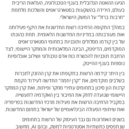
הגיעו ההאטה הגלובלית בענף הטכנולוגיה, העלאות הריבית
בעולם, הירידה בהשקעות בסטארט־אפים והשלכות מלחמת
"חרבות ברזל" על המשק הישראלי.
במהלך התקופה הרחיבה רשות החדשנות את היקף פעילותה
ואת מעורבותה במדיניות החדשנות הלאומית. תחת כהונתו
של בין קודמו מסלולים ותוכניות בתחומי הסטארט־אפים
המוקדמים, הדיפטק, הבינה המלאכותית והמחקר היישומי, לצד
הרחבת תוכניות להכשרת כוח אדם טכנולוגי ושילוב אוכלוסיות
נוספות בענף ההייטק.
בין היתר קידמה הרשות בתקופתו את קרן ההזנק לחברות
בשלבים מוקדמים, את "קרן יוזמה" החדשה לעידוד הקמת
קרנות הון סיכון בתחומים עתירי מחקר ופיתוח, ואת קרן המחקר
היישומי שנועדה לחזק את החיבור בין האקדמיה לתעשייה.
במקביל הרחיבה הרשות את פעילות מרכזי החדשנות בפריפריה
ואת שיתופי הפעולה הבינלאומיים של ישראל בתחום החדשנות.
בשנים האחרונות גם גבר העיסוק של הרשות בתחומים
שנתפסים כתשתיות אסטרטגיות למשק, ובהם AI, מחשוב