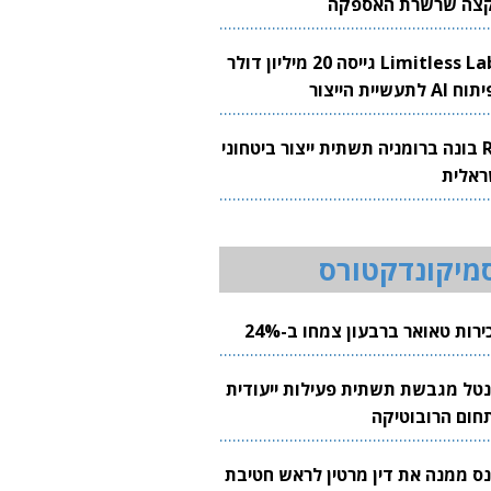
צה שרשרת האספקה
Limitless Labs גייסה 20 מיליון דולר
AI לתעשיית הייצור
RH בונה ברומניה תשתית ייצור ביטחוני
ראלית
מיקונדקטורס
רות טאואר ברבעון צמחו ב-24%
נטל מגבשת תשתית פעילות ייעודית
חום הרובוטיקה
נס ממנה את דין מרטין לראש חטיבת