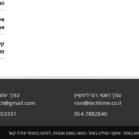
הר
אי
את
לש
קי
מאר
עורך ראשי: רוני ליפשיץ
עורך: יוחא
sch@gmail.com
roni@techtime.co.il
923331
054-7882840
שימוש באתר. איסוף המידע באתר נעשה באופן אנונימי, למעט בטפסי יצירת קשר