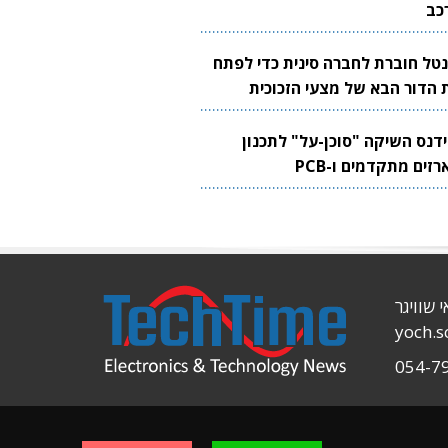
כב
נטל חוברת לחברה סינית כדי לפתח
 הדור הבא של מצעי הזכוכית
בבים
ידנס השיקה "סוכן-על" לתכנון
זים מתקדמים ו-PCB
י שוויגר
yoch.
054-7