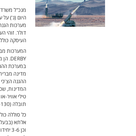
מנכ"ל משרד ה
היום (ג') ע
מערכות הגנה 
דולר. זוהי ה
העיסקה כוללת הסכם תחזו
DERBY.
במערכת ההגנ
מדינה מברית
ההגנה הצ'כי
המדינות, שכ
טילי אוויר-א
תובלה (C-130).
אלתא (בבעלו