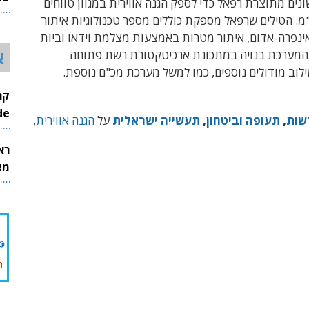
ונים מתוצרת רפאל כדי לספק הגנה אווירית במגוון טווחים
26
20-80 ק"מ. הטילים שרפאל מספקת כוללים מספר טכנולוגיות איתור
 אינפרה-אדום, איתור מטרות באמצעות מצלמת וידאו וביות
א
 המערכת בנויה במתכונת ארכיטקטורת רשת פתוחה
וב מודולים נוספים, כמו למשל מערכת מכ"ם נוספת.
InMode
שות
,
תעופה וביטחון
,
תעשייה ישראלית
על
הגנה אווירית
,
רא
מצט