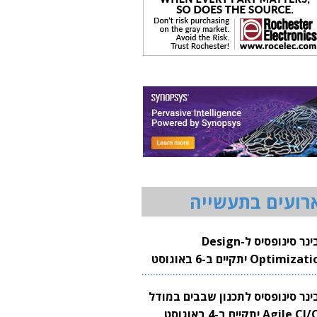
רועים בתעשייה
וובינר סינופסיס ל-Design
Optimization יתקיים ב-6 באוגוסט
20
בינר סינופסיס לתכנון שבבים במודל
Agile CI/CD יתקיים ב-4 באוגוסט