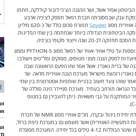
ביטחון אמיר אשל, ושר ההגנה הצ'כי לובור קודלקה, חתמו
ל עסקת ענק שבמסגרתה חברת רפאל תספק לצ'כיה ארבע
אווירית מסוג
Spyder
תמורת סכום כולל של כ-620 מיליון
עסקה הביטחונית הגדולה ביותר שנחתמה בין שתי המדינות.
קה לכ-20 שנה וייצור מקומי בצ'כיה.
המערכות מבוססות על טילי אוויר-אוויר של רפאל מסוג PYTHON-5 ומסוג
 הן מיועדות לספק הגנה מפני מטוסים, מסוקים ומל"טים וישולבו
ה של ברית נאט"ו. אשל אמר שזו הפעם הראשונה שבה
 נאט"ו רוכשת מישראל מערכת הגנה אווירית מלאה. שר
 אמר שזהו צעד חשוב בבניית שותפות אסטרטגית בין שתי
א
כל הנראה תורחב בעתיד. מערכת ספיידר הינה סוללה של
וויר המותקנת על-גבי משאיות. ניתן להעבירן גם במטוס
כל סוללה כוללת יחידת ניהול ובקרה, מכ"ם אווירי מסוג NMR של חברת
26
ת התעשייה האווירית) אשר משמש גם במערכת כיפת ברזל,
וו
וכן 3-6 יחידות שיגור הכוללות 4-12 טילים בכל יחידה. המערכת מסוגלת