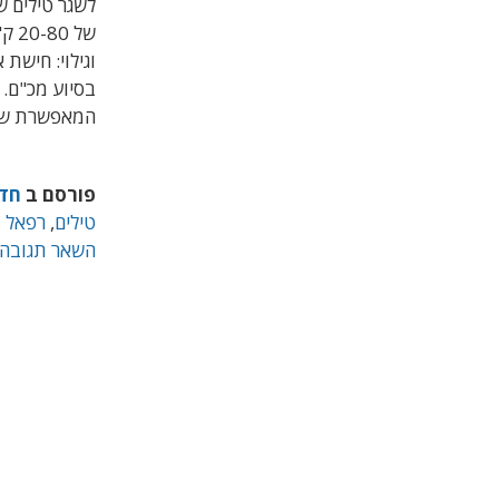
לשגר טילים ש
של 
וגילוי: חישת
בסיוע מכ"ם.
המאפשרת שיל
פורסם ב
חד
טילים
,
רפאל
השאר תגובה