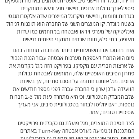
חדירה, ובכלל זה חיישני סיב אופטי המוטמנים באדמה ומספקים
כיסוי לאורך גבולות ארוכים, חיישני מגע ורעש המותקנים
בגדרות וחומות, וחיישני מיקרוגל המייצרים שדה אלקטרומגנטי
בשטח מוגדר. קו המוצרים השני של החברה הוא תוכנות לניהול
ואנליטיקה של מערכי וידאו ואבטחה במתחמים כמו שדות
תעופה, בתי-כלא, חוות שרתים ומתקני תשתית רגישים.
אחד מהמכרזים המשמעותיים ביותר שהחברה מתחרה בהם
כיום הוא המכרז לאספקת מערכות אבטחה עבור הגנת הגבול
של ארצות הברית עם מקסיקו. בפרויקט הזה מגל מקדמת את
פתרון הסיבים האופטיים שלה, המותאם לאבטחת גבולות
ארוכים. מגל אומנם חתומה על הסכם סודיות, אך בשיחת
הוועידה עדכן שרון כי החברה עברה לפני מספר חודשים את
שלב המבדק הטכנולוגי, וכי היא מתחרה כעת מול 2-3 חברות
נוספות. "אם יחליטו לבחור בטכנולוגיית סיבים, אני מעריך
שסיכויינו טובים:, אמר.
לצד חטיבת המוצרים, מגל פועלת גם כקבלנית פרוייקטים
המתכננת ומטמיעה מערכי אבטחה Turn-Key באתרים
רגישים. בתור אינטגרטור היא משתמשת גם בטכנולוגיות