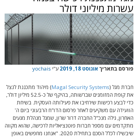
עשרות מיליוני דולר
פורסם בתאריך
אוגוסט 18, 2019
ע"י
yochais
חברת מגל (
Magal Security Systems
) מיהוד מתכננת לנצל
את קופת המזומנים שברשותה, בהיקף של כ-52.5 מיליון דולר,
כדי לבצע רכישות שירחיבו את פעילותה העסקית. בשיחת
הוועידה עם משקיעים לאחר פרסום הדו"ח הרבעוני ביום ה'
האחרון, גילה מנכ"ל החברה דרור שרון, שמגל מנהלת מגעים
מתקדמים עם מספר חברות פוטנציאליות לרכישה, שהוא מקווה
שיבשילו לכלל הסכם בתחילת 2020. "אנחנו מחפשים באופן