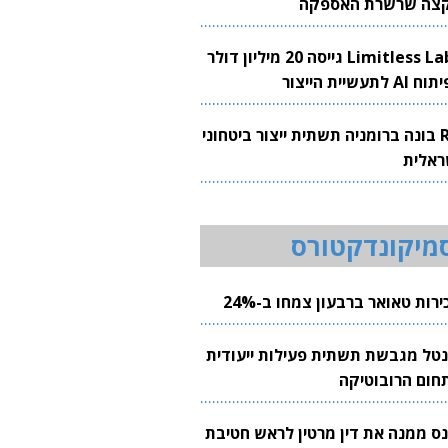
צה שרשרת האספקה
Limitless Labs גייסה 20 מיליון דולר
AI לתעשיית הייצור
RH בונה ברומניה תשתית ייצור ביטחוני
ראלית
מיקונדקטורס
רות טאואר ברבעון צמחו ב-24%
נטל מגבשת תשתית פעילות ייעודית
חום הרובוטיקה
נס ממנה את דין מרטין לראש חטיבת