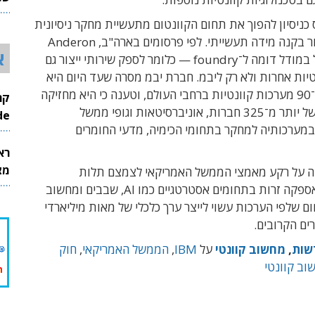
26
ניסיון להפוך את תחום הקוונטום מתעשיית מחקר ניסיונית
לתעשיית ייצור בקנה מידה תעשייתי. לפי פרסומים בארה"ב, Anderon
א
אמורה לפעול במודל דומה ל־foundry — כלומר לספק שירותי ייצור גם
יות אחרות ולא רק ליבמ. חברת יבמ מסרה שעד היום היא
פרסה יותר מ־90 מערכות קוונטיות ברחבי העולם, וטענה כי היא מחזיקה
באקוסיסטם של יותר מ־325 חברות, אוניברסיטאות וגופי ממשל
InMode
ערכותיה למחקר בתחומי הכימיה, מדעי החומרים
רא
מצט
ה על רקע מאמצי הממשל האמריקאי לצמצם תלות
בשרשראות אספקה זרות בתחומים אסטרטגיים כמו AI, שבבים ומחשוב
ם שלפי הערכות עשוי לייצר ערך כלכלי של מאות מיליארדי
ים הקרובים.
שות
,
מחשוב קוונטי
על
IBM
,
הממשל האמריקאי
,
חוק
וב קוונטי