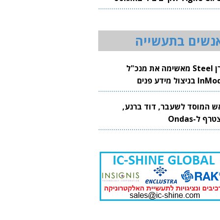
20
נשים בתעשייה
קרן Steel מאשימה את מנכ"ל
 בניצול מידע פנים
ש המוסד לשעבר, דוד ברנע,
רף ל-Ondas