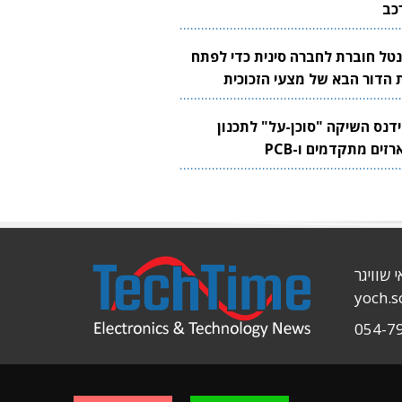
כב
נטל חוברת לחברה סינית כדי לפתח
 הדור הבא של מצעי הזכוכית
בבים
ידנס השיקה "סוכן-על" לתכנון
זים מתקדמים ו-PCB
י שוויגר
yoch.
054-7