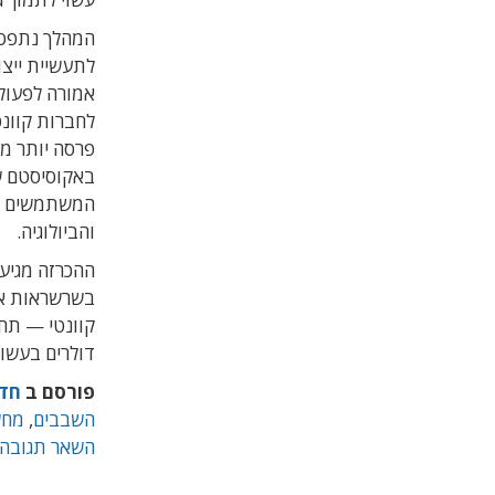
המהלך נתפס כ
לחברות קוונט
המשתמשים במ
והביולוגיה.
ההכרזה מגיע
קוונטי — תחו
דולרים בעשור
פורסם ב
חד
השבבים
,
מחש
השאר תגובה