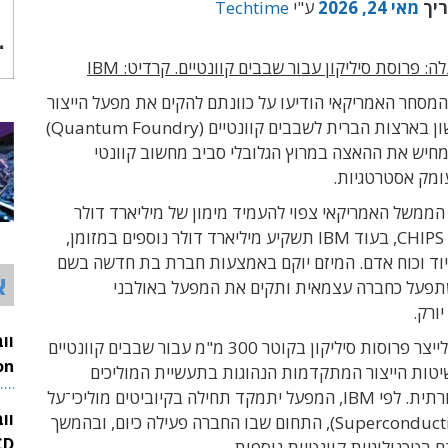
ריך
מאי 24, 2026
ע"י
Techtime
 פרוסת סיליקון עבור שבבים קוונטיים. קרדיט: IBM
ד המסחר האמריקאי הודיעו על כוונתם להקים את מפעל הייצור
הייעודי הראשון בארצות הברית לשבבים קוונטיים (Quantum Foundry)
יש את ההאצה במרוץ הגלובלי סביב מחשוב קוונטי
עומק אסטרטגיות.
הממשל האמריקאי צפוי להעמיד מימון של מיליארד דולר
במסגרת חוק CHIPS, בעוד IBM תשקיע מיליארד דולר נוספים במזומן,
 ציוד וכוח אדם. המיזם יוקם באמצעות חברת בת חדשה בשם
א
Ande, שתפעל כחברה עצמאית ותקים את המפעל באולבני
ורק.
המפעל צפוי לייצר פרוסות סיליקון בקוטר 300 מ"מ עבור שבבים קוונטיים
טות הייצור המתקדמות הנהוגות בתעשיית המוליכים
26
למחצה המסורתית. לפי IBM, המפעל יתמקד תחילה בקיוביטים מוליכי־על
וו
(Superconducting Qubits), התחום שבו החברה פעילה כיום, ובהמשך
ם בטכנולוגיות קוונטיות נוספות.