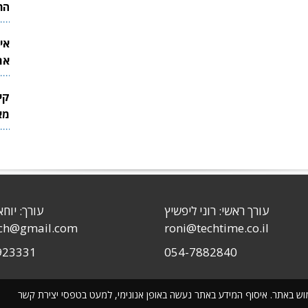
הר
אי
את
לש
קי
מאר
עורך ראשי: רוני ליפשיץ
עורך: יוחא
sch@gmail.com
roni@techtime.co.il
923331
054-7882840
שימוש באתר. איסוף המידע באתר נעשה באופן אנונימי, למעט בטפסי יצירת קשר