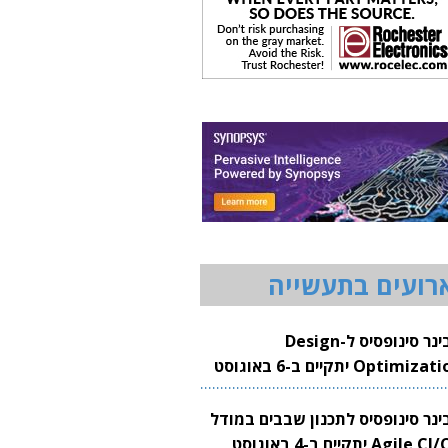
רועים בתעשייה
וובינר סינופסיס ל-Design
Optimization יתקיים ב-6 באוגוסט
20
בינר סינופסיס לתכנון שבבים במודל
Agile CI/CD יתקיים ב-4 באוגוסט