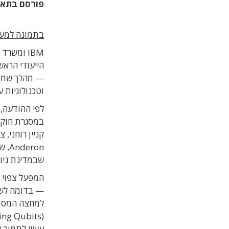
פורסם בתא
בתמונה למעלה:
IBM ומשר
— מהלך שממח
וטכנולוגיות 
לפי ההודעה, 
קניין רוחני,
ron
שבמדינת ניו י
— בדומה לשי
עשוי לתמוך ג