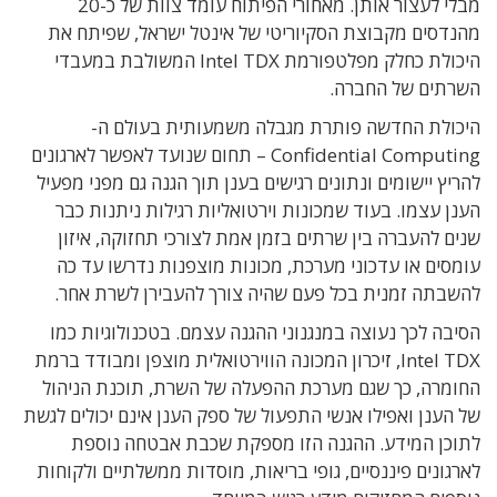
מבלי לעצור אותן. מאחורי הפיתוח עומד צוות של כ-20
מהנדסים מקבוצת הסקיוריטי של אינטל ישראל, שפיתח את
היכולת כחלק מפלטפורמת Intel TDX המשולבת במעבדי
השרתים של החברה.
היכולת החדשה פותרת מגבלה משמעותית בעולם ה-
Confidential Computing – תחום שנועד לאפשר לארגונים
להריץ יישומים ונתונים רגישים בענן תוך הגנה גם מפני מפעיל
הענן עצמו. בעוד שמכונות וירטואליות רגילות ניתנות כבר
שנים להעברה בין שרתים בזמן אמת לצורכי תחזוקה, איזון
עומסים או עדכוני מערכת, מכונות מוצפנות נדרשו עד כה
להשבתה זמנית בכל פעם שהיה צורך להעבירן לשרת אחר.
הסיבה לכך נעוצה במנגנוני ההגנה עצמם. בטכנולוגיות כמו
Intel TDX, זיכרון המכונה הווירטואלית מוצפן ומבודד ברמת
החומרה, כך שגם מערכת ההפעלה של השרת, תוכנת הניהול
של הענן ואפילו אנשי התפעול של ספק הענן אינם יכולים לגשת
לתוכן המידע. ההגנה הזו מספקת שכבת אבטחה נוספת
לארגונים פיננסיים, גופי בריאות, מוסדות ממשלתיים ולקוחות