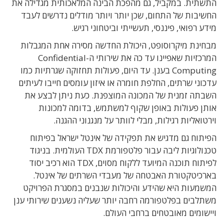
התשתית. במקביל, גם מהפכת הבינה המלאכותית מגדילה את
החשיבות של התחום, שכן יותר ויותר מודלים נדרשים לעבד
מידע רפואי, פיננסי, תעשייתי וביטחוני רגיש.
מבחינת מיקרוסופט, היכולת החדשה מסירה אחת המגבלות
המרכזיות שאפיינו עד כה את שירותי ה-Confidential
Computing בענן. עד היום, פעולות תחזוקה שגרתיות כמו
עדכוני שרתים, החלפת חומרה או איזון עומסים חייבו לעיתים
השבתה זמנית של המכונה המוצפנת. כעת ניתן לבצע את
אותן פעולות באופן שקוף למשתמש, בדומה למכונות
וירטואליות רגילות, מבלי לוותר על מנגנוני ההגנה.
הפיתוח גם מדגיש את תפקידה של אינטל ישראל בפיתוח
טכנולוגיות ליבה עבור פלטפורמת TDX העולמית. בניגוד
לפיתוח תוכנה המיועד ללקוח מסוים, TDX הוא רכיב יסוד
בארכיטקטורת האבטחה של מעבדי השרתים של אינטל.
המשמעות היא שהידע והיכולות שנבנים במסגרת הפרויקט
משתלבים בפלטפורמה רחבה יותר שעליה נשענים שירותי ענן
ויישומים מאובטחים ברחבי העולם.