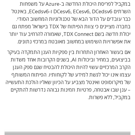
במקביל לפריסת היכולת החדשה ב-Azure על משפחות
השרתים DCesv6, ECesv6, DCedsv6 ו-ECedsv6, באינטל
כבר עובדים על הדור הבא של טכנולוגיות המחשוב הסודי.
בחברה מציינים כי צוות הפיתוח של TDX בישראל מפתח גם
יכולת חדשה בשם TDX Connect, שאמורה להרחיב עוד יותר
את אפשרויות השימוש במחשוב מאובטח במרכזי נתונים.
אם בעשור האחרון התחרות בין ספקיות הענן התמקדה בעיקר
בביצועים, במחיר וביכולות AI, בשנים הקרובות אחד משדות
הקרב המרכזיים עשוי להיות היכולת להבטיח שגם ספק הענן
עצמו אינו יכול לגשת למידע של לקוחותיו. הפיתוח המשותף
של מיקרוסופט ואינטל מצביע על הכיוון שאליו הולכת התעשייה
– ענן שבו אבטחה, פרטיות וזמינות גבוהה נדרשות להתקיים
במקביל, ללא פשרות.