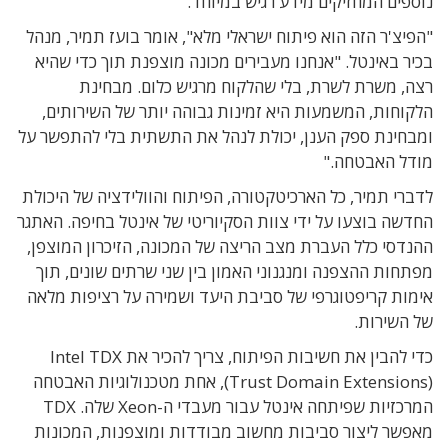
נוספים המחזיקים מידע רגיש במיוחד.
"הפיצ'ר הזה הוא פיתוח ישראלי מלא", אומר בועז תמיר, מנהל
בכיר באינטל. "אנחנו מעבירים מכונה מוצפנת תוך כדי שהיא
רצה, משרת לשרת, בלי שהלקוח מרגיש כלום. מבחינת
הלקוחות, המשמעות היא זמינות גבוהה יותר של השירותים,
ומבחינת ספק הענן, יכולת לנהל את התשתית בלי להתפשר על
מודל האבטחה."
לדברי תמיר, כל הארכיטקטורה, הפיתוח והוולידציה של היכולת
החדשה בוצעו על ידי צוות הסקיוריטי של אינטל בחיפה. האתגר
ההנדסי כלל העברת מצב הריצה של המכונה, הזיכרון המוצפן,
מפתחות ההצפנה ומנגנוני האמון בין שני שרתים שונים, תוך
אימות קריפטוגרפי של סביבת היעד ושמירה על רציפות מלאה
של השירות.
כדי להבין את חשיבות הפיתוח, צריך להכיר את Intel TDX
‏(Trust Domain Extensions), אחת מטכנולוגיות האבטחה
המרכזיות שפיתחה אינטל עבור מעבדי ה-Xeon שלה. TDX
מאפשר ליצור סביבות מחשוב מבודדות ומוצפנות, המכונות