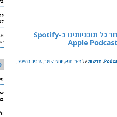
בק
לפיתוח 
כל תוכניותינו ב-Spotify
יש
Podca
,
חדשות
על
זיאד חנא
,
יוחאי שויגר
,
ערבים בהייטק
,
ס
מכי
אי
בת
ול