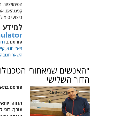
הסימולטור. מ
ביצועי סימולצ
למידע נ
ulator
פורסם ב
חד
זיאד חנא
,
קיי
השאר תגובה
"האנשים שמאחורי הטכנולוג
הדור השלישי
פורסם בתא
מנחה: יוחאי 
עורך: רוני ל
מנגינת פתי