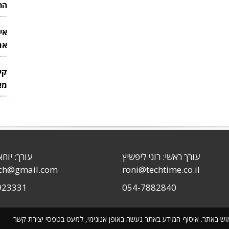
הר
אי
את
לש
קי
מאר
עורך ראשי: רוני ליפשיץ
עורך: יוחא
sch@gmail.com
roni@techtime.co.il
923331
054-7882840
שימוש באתר. איסוף המידע באתר נעשה באופן אנונימי, למעט בטפסי יצירת קשר