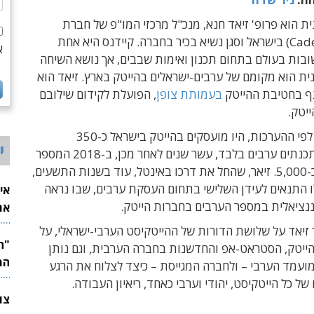
ת הוא פרופ' זיאד חנא, מנכ"ל מרכזי המו"פ של חברת
קיידנס (Cadence) בישראל וסגן נשיא בכיר בחברה. קיידנס היא אחת
א
בות בעולם בתחום תכנון ואימות שבבים, אך נושא השיחה
ית הוא מקומם של ערבים-ישראלים בהייטק בארץ. זיאד הוא
תף בחטיבת ההייטק
בעמותת צופן
, הפועלת לקידום שילובם
יטק.
אם ב-2008, לפי ההערכות, היו מועסקים בהייטק בישראל כ-350
י
מהנדסים ומתכנתים ערבים בלבד, עשר שנים לאחר מכן, ב-2018 המספר
נאמד כבר בכ-5,000. זיאר, שהחל את דרכו באינטל, עוד בשנות התשעים,
 התנאים לעידן השלישי בתחום העסקת ערבים, שבו נראה
אי
ננציאלית במספר הערבים בחברות הייטק.
את
לש
זיאד על שלושת הדורות של ההייטקיסט הערבי-ישראלי, על
ייטק, הסטראט-אפ והחדשנות בחברה הערבית, וגם נותן
המ
ועמד הערבי – ולחברה המגייסת – כיצד לצלוח את הרגע
של כל הייטקיסט, יהודי וערבי כאחד, ריאיון העבודה.