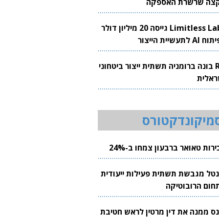
צה שרשרת האספקה
Limitless Labs גייסה 20 מיליון דולר
AI לתעשיית הייצור
RH בונה ברומניה תשתית ייצור ביטחוני
ראלית
מיקונדקטורס
רות טאואר ברבעון צמחו ב-24%
נטל מגבשת תשתית פעילות ייעודית
חום הרובוטיקה
נס ממנה את דין מרטין לראש חטיבת