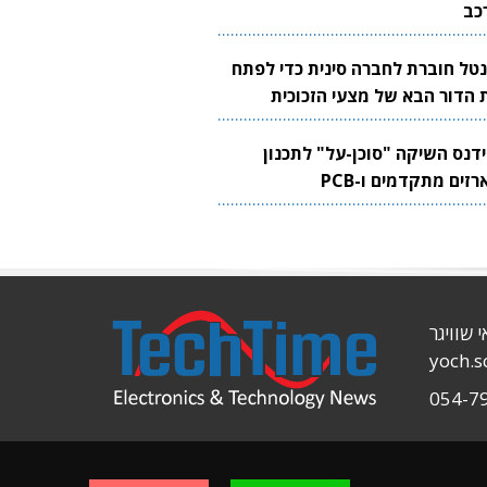
כב
נטל חוברת לחברה סינית כדי לפתח
 הדור הבא של מצעי הזכוכית
בבים
ידנס השיקה "סוכן-על" לתכנון
זים מתקדמים ו-PCB
י שוויגר
yoch.
054-7