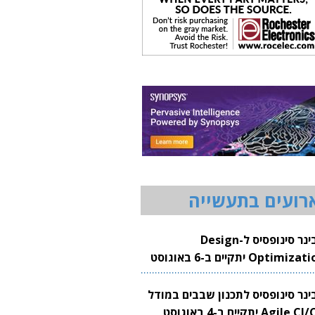
רועים בתעשייה
וובינר סינופסיס ל-Design
Optimization יתקיים ב-6 באוגוסט
20
בינר סינופסיס לתכנון שבבים במודל
Agile CI/CD יתקיים ב-4 באוגוסט