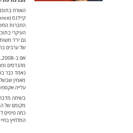
האורח בתוכני
החברות החשו
העיקרי בתוכנ
גם יו"ר משו
של ערבים בהי
מאמין שבשלו
עלייה אקספו
בשיחה מדבר 
מקומם של הה
כמה טיפים למ
המלחיץ בחייו 