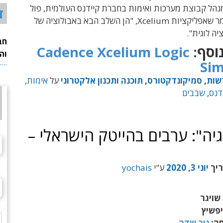
נהל קבוצת מערכות ואימות בחברת קיידנס העולמית, פול
ד
קנינגהאם, אמר שאפליקציות Xcelium, "הן השלב הבא באבולוציה של
יה לוגית".
חב
וסף:
Cadence Xcelium Logic
וה
Sim
שות
,
סמיקונדקטורס
,
תוכנה ותכנון אלקטרוני
על
אימות
,
דנס
,
שבבים
יה": ערבים בהייטק הישראלי –
ריך
יוני 3, 2020
ע"י
yochais
שויגר
יפשיץ
חה:
ניר שדה