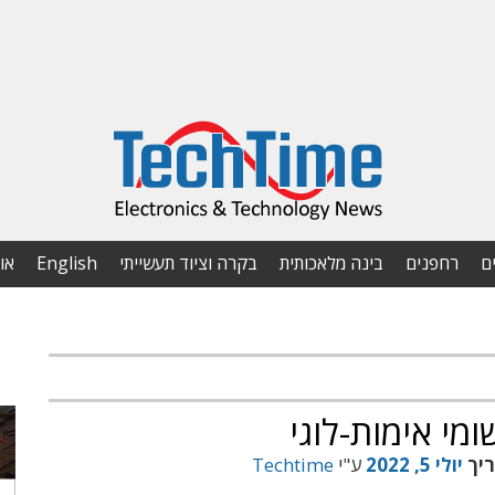
ם
רחפנים
בינה מלאכותית
בקרה וציוד תעשייתי
English
או
מי אימות-לוגי
ריך
יולי 5, 2022
ע"י
Techtime