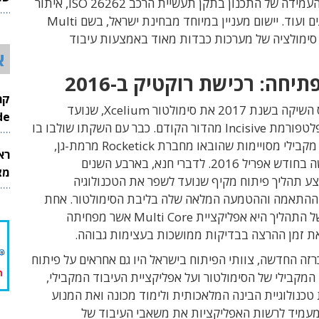
המאמת את העמידה של התכנון בתקן תעשיית הרכב ISO 26262, איתור
26
מהיר של באגים ועוד. יישום מעניין במיוחד מבחינת ישראל, בשם Multi
בצע סימולציה של מערכות כבדות מאוד באמצעות עיבוד
א
תיחה: רכישת רוקטיק ב-2016
חברת קיידנס השיקה בשנת 2017 את סימולטור Xcelium, שנועד
InMode
להחליף את פלטפורמת Incisive מהדור הקודם. כבר עם השקתו שולבו בו
יכולות עיבוד מקבילי מסויימות שהובאו מחברת Rocketick מרמת-גן,
רא
שקיידנס רכשה בחודש אפריל 2016. לדברי חנא, בארבע השנים
מצט
צע תהליך פיתוח מקיף שנועד לשפר את הטכנולוגיה
ההתאמה וההטמעה המלאה שלה בליבת הסימולטור. אחת
מהתוצאות של התהליך היא אפליקציית Multi Core אשר מפחיתה
 זמן ההרצה בבדיקות ממושכות בעצימות גבוהה.
ה החדשה, צוותי הפיתוח בישראל היו גם אחראים על פיתוח
המקבילי של הסימולטור ועל אפליקציית העיבוד המקבילי,
טכנולוגיית הבינה המלאכותית ולימוד מכונה ואת המנוע
מעמיד לרשות האפליקציות את משאבי העיבוד של