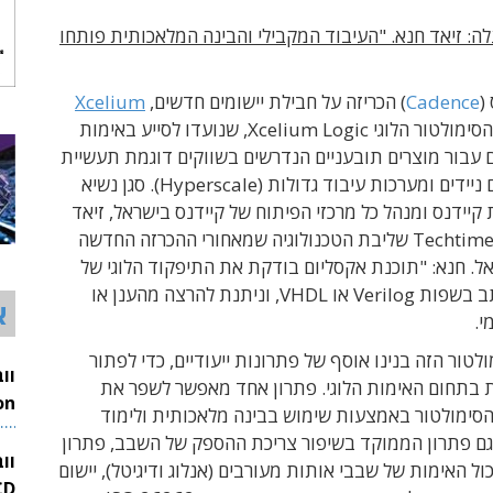
: זיאד חנא. "העיבוד המקבילי והבינה המלאכותית פותחו
(
Cadence
) הכריזה על חבילת יישומים חדשים,
Xcelium
, עבור הסימולטור הלוגי Xcelium Logic, שנועדו לסייע באימות
 עבור מוצרים תובעניים הנדרשים בשווקים דוגמת תעשיית
הרכב, אבזרים ניידים ומערכות עיבוד גדולות (Hyperscale). סגן נשיא
קיידנס ומנהל כל מרכזי הפיתוח של קיידנס בישראל, זיאד
חנא, סיפר ל-Techtime שליבת הטכנולוגיה שמאחורי ההכרזה החדשה
. חנא: "תוכנת אקסליום בודקת את התיפקוד הלוגי של
התכנון שנכתב בשפות Verilog או VHDL, וניתנת להרצה מהענן או
א
.
ולטור הזה בנינו אוסף של פתרונות ייעודיים, כדי לפתור
ת בתחום האימות הלוגי. פתרון אחד מאפשר לשפר את
סימולטור באמצעות שימוש בבינה מלאכותית ולימוד
26
 גם פתרון הממוקד בשיפור צריכת ההספק של השבב, פתרון
וו
ל האימות של שבבי אותות מעורבים (אנלוג ודיגיטל), יישום