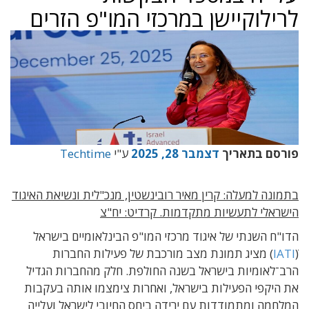
לרילוקיישן במרכזי המו"פ הזרים
פורסם בתאריך
דצמבר 28, 2025
ע"י
Techtime
בתמונה למעלה: קרין מאיר רובינשטין, מנכ"לית ונשיאת האיגוד
הישראלי לתעשיות מתקדמות. קרדיט: יח"צ
הדו
"
ח השנתי של איגוד מרכזי המו"פ הבינלאומיים בישראל
ׁׁ(
IATI
) מציג
תמונת מצב מורכבת של פעילות החברות
הרב־לאומיות בישראל בשנה החולפת
. חלק מהחברות הגדיל
את היקפי הפעילות בישראל, ואחרות צימצמו אותה בעקבות
המלחמה ומתמודדות עם ירידה ביחס החיובי לישראל ועלייה