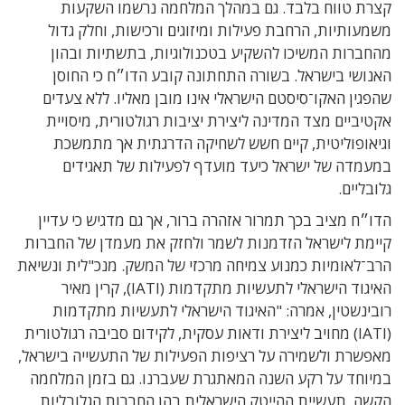
קצרת טווח בלבד. גם במהלך המלחמה נרשמו השקעות
משמעותיות, הרחבת פעילות ומיזוגים ורכישות, וחלק גדול
מהחברות המשיכו להשקיע בטכנולוגיות, בתשתיות ובהון
האנושי בישראל. בשורה התחתונה קובע הדו״ח כי החוסן
שהפגין האקו־סיסטם הישראלי אינו מובן מאליו. ללא צעדים
אקטיביים מצד המדינה ליצירת יציבות רגולטורית, מיסויית
וגיאופוליטית, קיים חשש לשחיקה הדרגתית אך מתמשכת
במעמדה של ישראל כיעד מועדף לפעילות של תאגידים
גלובליים.
הדו״ח מציב בכך תמרור אזהרה ברור, אך גם מדגיש כי עדיין
קיימת לישראל הזדמנות לשמר ולחזק את מעמדן של החברות
הרב־לאומיות כמנוע צמיחה מרכזי של המשק. מנכ"לית ונשיאת
האיגוד הישראלי לתעשיות מתקדמות (IATI), קרין מאיר
רובינשטין, אמרה: "האיגוד הישראלי לתעשיות מתקדמות
(IATI) מחויב ליצירת ודאות עסקית, לקידום סביבה רגולטורית
מאפשרת ולשמירה על רציפות הפעילות של התעשייה בישראל,
במיוחד על רקע השנה המאתגרת שעברנו. גם בזמן המלחמה
הקשה, תעשיית ההייטק הישראלית בהן החברות הגלובליות