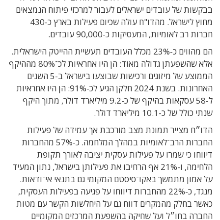
בבקשות של עובדים ישראלים לעבור למרכזי פיתוח הנמצאים
מחוץ לישראל.
מהדו"ח עולה שכיום פעילות בארץ כ-430
חברות רב לאומיות, המעסיקות כ-90,000 עובדים.
הם מהווים כ-23% מכלל העובדים תעשיית ההייטק הישראלית.
אלא שהשפעתן גדולה מאוד: הן היו אחראיות לכ־
80%
מההיקף
הממוצע של מיזוגים ורכישות שבוצעו בישראל ב-5 השנים
האחרונות
. בשנת 2024 חלקן הגיע לכ-91%: הן היו אחראיות
ל-58 עסקאות בהיקף של כ-9.2 מיליארד דולר, מתוך היקף
שנתי כולל של כ-10.1 מיליארד דולר.
הדו״ח מצייר תמונת מצב מורכבת אך עמידה של פעילות
החברות הרב־לאומיות במהלך המלחמה. כ-57% מהחברות
דיווחו כי שמרו על פעילות עסקית יציבה לאורך תקופת
הלחימה, ו-21% אף הרחיבו את פעילותן בישראל, נתון המעיד
על אמון מתמשך באקו־סיסטם המקומי גם בתנאי אי־ודאות.
מנגד, כ-22% מהחברות דיווחו על פגיעה בפעילות העסקית,
כאשר בחלק מהמקרים דווח גם על היחלשות הקשר עם מטות
החברה בחו״ל ועל שחיקה בהשפעת המרכזים המקומיים