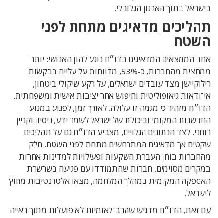
בישראל בתוך הארגון הגלובלי.
תהליכים מדאיגים מתחת לפני
השטח
אחד הממצאים המדאיגים בדו״ח נוגע להון האנושי: יותר
ממחצית מהחברות, כ-53%, מדווחות על עלייה בבקשות
רילוקיישן מצד עובדים ישראלים, על רקע שיקולי ביטחון,
אי־ודאות גיאופוליטית וחיפוש אחר יציבות אישית ומשפחתית.
הדו״ח מזהיר כי מגמה זו עלולה, לאורך זמן, לפגוע במנוע
החדשנות המקומי וביכולת של ישראל לשמר ידע, ניסיון וקניין
רוחני. לצד הנתונים הגלויים, מצביע הדו״ח גם על תהליכים
שקטים אך מדאיגים המתרחשים מתחת לפני השטח. חלק
מהחברות בוחן העברת השקעות ופעילויות למדינות אחרות.
במקרים מסוימים
,
חברות שהתמודדו עם פגיעה בשרשרת
האספקה המקומית במהלך המלחמה, מצאו אלטרנטיבות מחוץ
לישראל
.
עם זאת, הדו״ח מדגיש שהרב־לאומיות לא פועלות מתוך ראייה