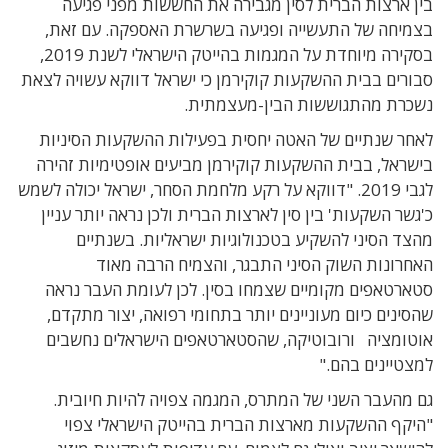
בין ארצות הברית לסין מגבירה את החששות מפני פגיעה
בצמיחה של התעשייה ופגיעה בשרשרת האספקה. עם זאת,
בסקירה מיוחדת על המגמות בהייטק הישראלי לשנת 2019,
סבורים בבית ההשקעות קוקירמן כי ישראל דווקא עשויה לצאת
נשכרת מהתגוששות הבין-מעצמתית.
לאחר שנתיים של האטה יחסית בפעילות ההשקעות הסיניות
בישראל, בבית ההשקעות קוקירמן מביעים אופטימיות זהירה
לגבי 2019. "דווקא על רקע מלחמת הסחר, ישראל יכולה לשמש
כ'גשר השקעות' בין סין לארצות הברית ולכן נראה יותר עניין
מהצד הסיני להשקיע בטכנולוגיות ישראליות. בשנתיים
האחרונות השוק הסיני התבגר, והצמיח הרבה מאוד
סטארטאפים מקומיים שצמחו בסין. לכן לעומת העבר נראה
שהסינים כיום מעוניינים יותר בתחומי רפואה, יצור מתקדם,
אוטומציה ורובוטיקה, שהסטארטאפים הישראלים נחשבים
למצטיינים בהם."
גם מהעבר השני של המתרס, המגמה צפויה להיות חיובית.
"היקף ההשקעות מארצות הברית בהייטק הישראלי צפוי