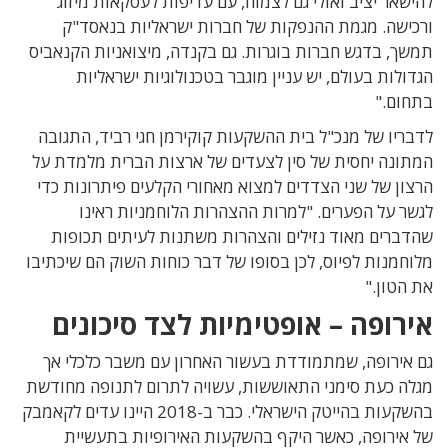
להישאר יציב ואולי גם לצמוח, עם עדיפות לעסקאות מיזוג
ורכישה. מגמת ההנפקות של חברות ישראליות בנאסד"ק
תמשך, בדגש חברות בוגרות. גם בקנדה, מיצואניות הקנאביס
הגדולות בעולם, יש עניין מוגבר בטכנולוגיות ישראליות
בתחום."
לדבריו של מנכ"ל בית ההשקעות קוקירמן חגי רביד, התגובה
המתונה יחסית של סין לצעדים של ארצות הברית מלמדת על
הרצון של שני הצדדים למצוא מאחורי הקלעים פיתרונות כדי
לגשר על הפערים. "למרות ההצהרות הלוחמניות ראינו
שהדברים מאוד נזילים והצהרות משתנות לעיתים תכופות
מלוחמנות לפיוס, לכן בסופו של דבר כוחות השוק הם שיכתיבו
את הטון."
אירופה – אופטימיות לצד סיכונים
גם אירופה, שמתמודדת בעשור האחרון עם משבר כלכלי אך
מגלה כעת סימני התאוששות, עשויה לתרום לתנופה מחודשת
בהשקעות בהייטק הישראלי. כבר ב-2018 היינו עדים לקאמבק
של אירופה, כאשר היקף בהשקעות האירופיות בתעשיית