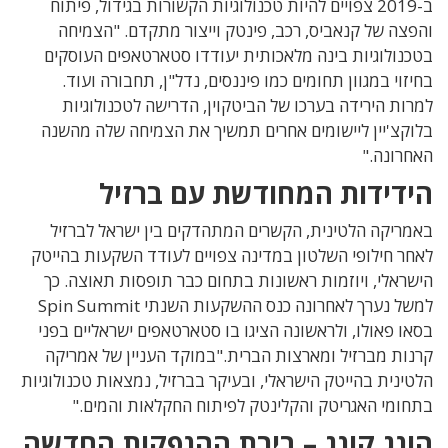
ב-2019 צפויים להיות טכנולוגיות הקשורות בגידול, פיתוח
והפצה של קנאביס, רכב, פינטק וייצור מתקדם. "הצמיחה
בטכנולוגיות בינה מלאכותית יעודדו סטארטאפים העוסקים
בחיזוי במגוון תחומים כמו פיננסים, נדל"ן, תחבורה ועוד.
למרות הירידה בערכו של הביטקוין, הדרישה לטכנולוגיות
בלוקצ'יין ליישומים אחרים תמשיך את הצמיחה שלה מהשנה
האחרונה."
הידידות המחודשת עם ברזיל
באמריקה הלטינית, הקשרים המתהדקים בין ישראל לברזיל
לאחר חילופי השלטון במדינה צפויים לעודד השקעות בהייטק
הישראלי, ויוזמות ראשונות בתחום כבר תופסות תאוצה. כך
למשל נערך לאחרונה כנס ההשקעות השנתי Spin Summit
בסאו פאולו, ולראשונה הציגו בו סטארטאפים ישראליים בפני
קרנות מברזיל ומארצות הברית."במוקד העניין של אמריקה
הלטינית בהייטק הישראלי, ובעיקר בברזיל, נמצאות טכנולוגיות
בתחומי האגריטק והקלינטק לפיתוח החקלאות והמים."
הונג קונג – בירת ההנפקות החדשה