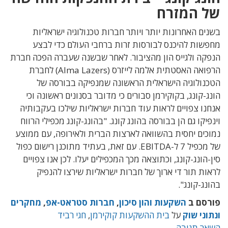
של המזרח
בשנים האחרונות יותר ויותר חברות טכנולוגיה ישראליות
מחפשות להיכנס לבורסות זרות ברחבי העולם כדי לבצע
הנפקה ולגייס הון מהציבור. לאחר שבשנה שעברה הפכה חברת
הרפואה האסטתית אלמה לייזרס (Alma Lazers) לחברת
הטכנולוגיה הישראלית הראשונה שמנפיקה בבורסה של
הונג-קונג, בקוקירמן סבורים כי מדובר בסנונים ראשונה וכי
אנחנו צפויים לראות עוד חברות ישראליות שילכו בעקבותיה
וינפיקו גם הן בבורסה בהונג קונג. "בהונג-קונג מכפילי הרווח
נמוכים יחסית בהשוואה לארצות הברית ולאירופה, עם ממוצע
של מכפיל 7 ל-EBITDA. עם זאת, בעתיד מתוכנן רישום כפול
סין-הונג-קונג, וכתוצאה מכך המכפילים יעלו. לכן אנו צפויים
לראות תור די ארוך של חברות ישראליות שירצו להנפיק
בהונג-קונג".
פורסם ב
השקעות והון סיכון
,
חברות סטראט-אפ
,
מחקרים
ונתוני שוק
על
בית ההשקעות קוקירמן
,
חגי רביד
השאר תגובה