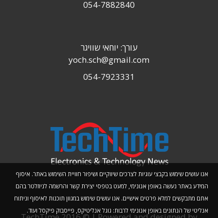
054-7882840
עורך: יוחאי שוויגר
yoch.sch@gmail.com
054-7923331
אנו עושים שימוש בקבצי עוגיות לצרכים שיווקיים ושיפור חוויית השימוש באתר. איסוף
המידע באתר נעשה באופן אנונימי, למעט בטפסי יצירת קשר והרשמה לניוזלטר בהם
אתם מתבקשים למלא פרטים אישיים. אנו עושים שימוש במגוון תוכנות לאיסוף וניתוח
אנליטי של הנתונים באופן אנונימי לרבות: גוגל אנליטיקס, פייסבוק פיקסל ועוד.
TechTime 2016 © | Powered and designed by