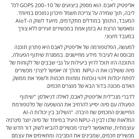
אליפטיק לאבס. הוא מספק ביצועים של 10–200 GOPS לכל
ליבה, תוך שמירה על צריכת חשמל וזיכרון נמוכים במיוחד.
המעבד, התומך במודלים מתקדמים, מיועד לשוק ה-AIoT
ומאפשר הרצת AI בזמן אמת במכשירים זעירים ללא צורך
במעבד חיצוני.
למעשה, הפלטפורמה של אליפטיק לאבס היא פתרון תוכנה
מבוסס AI לעיבוד מידע מחיישנים. במסגרת שיתוף הפעולה,
התוכנה הזו תוכל לרוץ ביעילות על גבי שבבים של לקוחות של
סיוה ששילבו את ה-NPU.
מהלך זה יאפשר ליצרני מכשירים
לפתח יכולות זיהוי נוכחות ומחוות חכמות ולשפר את ממשק
האדם-מכונה בדור הבא של מוצרים חכמים.
לדברי
מנכ"לית אליפטיק לאבס, לאילה דניאלסן
: "שיתוף
הפעולה עם סיוה יסייע להרחיב את ההשפעה של פלטפורמת
החיישנים החכמים שח היברה. "השילוב בין יכולות ה-AI
המלאות שלנו לבין ה-NPU היעיל במיוחד של סיוה יוצר סינרגיה
עוצמתית, שתאפשר ליצרני מכשירים להביא לשוק דור חדש של
מכשירים חכמים, שמבינים את הסביבה ומתאימים את עצמם