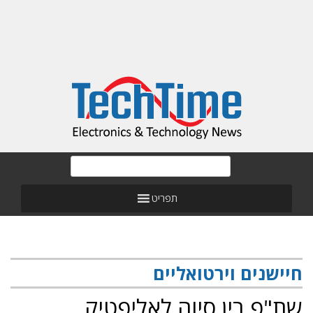
תפריט
חיישנים וירטואליים
שת"פ בין סיוה לאליפטיק