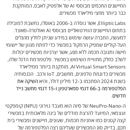
החיישנים החכמים מבוססי AI של אלפטיק לאבס, המותקנת
כבר ביותר מחצי מיליארד מכשירים.
Elliptic Labs, אשר נוסדה ב‑2006 באוסלו, נחשבת למובילה
בתחום החיישנים הווירטואליים מבוססי AI ואולטרה‑סאונד.
למעשה, החברה עושה שימוש במידע שניתן לחלץ מהגלים
העל-קוליים שמפיק הרמקול במכשיר כדי לפתח מגוון של יישומי
חישה ותגובה חכמה ללא מגע, אשר יצרניות מכשירים יכולות
לשלב כחלק מחוויית השימוש במכשיר. פלטפורמת הדגל שלה,
AI Virtual Smart Sensors, מותקנת ביותר ממיליארד
מכשירים כדוגמת טלפונים, מחשבים, IoT ורכב. הכנסותיה
בשנת 2024 הסתכמו ב-12 מיליון דולר, והיא
השיקה את
הפלטפורמה ב‑66 דגמי סמארטפון ו‑15 דגמי מחשב נייד
חדשים.
ה-NeuPro-Nano של סיוה הוא מעבד נוירוני (NPU) קומפקטי
ועצמאי, המיועד להרצת מודלים של בינה מלאכותית במכשירי
קצה קטנים כמו אוזניות חכמות, שעונים, חיישנים ומכשירי בית
חכם, בדיוק סוג המכשירים שעליהם רצה הפלטפורמה של