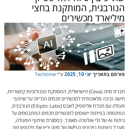
הנורבגית, המותקנת בחצי
מיליארד מכשירים
פורסם בתאריך
יוני 10, 2025
ע"י
Techtime
חברת סיוה (Ceva) הישראלית, המספקת טכנולוגיות קישוריות,
חישה ובינה מלאכותית למכשירים חכמים הכריזה על שיתוף
פעולה עם חברת אליפטיק לאבס (Elliptic Labs) הנורבגית,
המתמחה בפיתוח יישומים למכשירים חכמים המתבססים על
ניתוח AI של גלי אולטרה-סאונד. במסגרת שיתוף הפעולה,
מעבד רשתות נוירונים (NPU) של סיוה יריץ את פלטפורמת