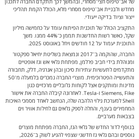
של אב־טיפוס חצי־מסחרי, ובהמשך לכך תתקדם החברה לתכנון
מחדש ולבניית אב־טיפוס מסחרי מלא, הכולל הקמת תהליכי
ייצור וציוד בדיקה ייעודי.
התקציב הכולל של תוכנית הפיתוח עומד על כחמישה מיליון
שקל, כאשר רשות החדשנות תממן כ־44% ממנו. משך
התוכנית יעמוד על 12 חודשים ויחל באוגוסט 2025.
החברה, שהוקמה ב־2017 ונמצאת בשליטת יחיאל ספקטור
ומנוהלת בידי חביב פרלמן, מפתחת גלאי אש וגז אופטיים
מתקדמים לתעשיות עתירות סיכון ובהן אנרגיה, דלק, תחבורה
והתעשייה הפטרוכימית. מוצרי החברה נמכרים בלמעלה מ־50
מדינות ומותקנים אצל לקוחות גלובליים מרכזיים כגון
Siemens, Fike ו-Tesla. לאחרונה קיבלה החברה את אישור
Shell למערכת גילוי הלהבה שלה, הנחשב לאחד מסמכי האיכות
המחמירים בענף, והחלה לספק גלאים גם לחילות אוויר וים
בצבאות מערביים.
בנוסף לדור החדש של גלאי הגז, החברה מפתחת מוצרים
נוספים ובהם גלאי גז חדשני שצפוי להגיע לשוק ב־2026,