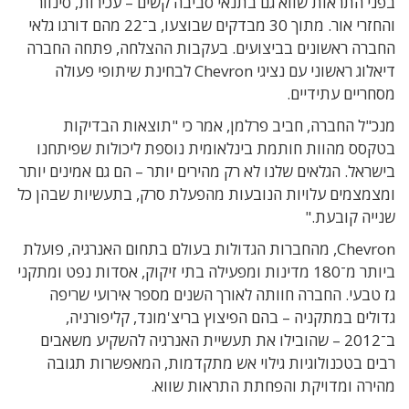
בפני התראות שווא גם בתנאי סביבה קשים – עכירות, סינוור
והחזרי אור. מתוך 30 מבדקים שבוצעו, ב־22 מהם דורגו גלאי
החברה ראשונים בביצועים. בעקבות ההצלחה, פתחה החברה
דיאלוג ראשוני עם נציגי Chevron לבחינת שיתופי פעולה
מסחריים עתידיים.
מנכ"ל החברה, חביב פרלמן, אמר כי "תוצאות הבדיקות
בטקסס מהוות חותמת בינלאומית נוספת ליכולות שפיתחנו
בישראל. הגלאים שלנו לא רק מהירים יותר – הם גם אמינים יותר
ומצמצמים עלויות הנובעות מהפעלת סרק, בתעשיות שבהן כל
שנייה קובעת."
Chevron, מהחברות הגדולות בעולם בתחום האנרגיה, פועלת
ביותר מ־180 מדינות ומפעילה בתי זיקוק, אסדות נפט ומתקני
גז טבעי. החברה חוותה לאורך השנים מספר אירועי שריפה
גדולים במתקניה – בהם הפיצוץ בריצ'מונד, קליפורניה,
ב־2012 – שהובילו את תעשיית האנרגיה להשקיע משאבים
רבים בטכנולוגיות גילוי אש מתקדמות, המאפשרות תגובה
מהירה ומדויקת והפחתת התראות שווא.