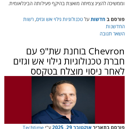
וממשיכה להציג צמיחה מואצת בהיקף פעילותה הבינלאומית.
פורסם ב
חדשות
על
טכנולוגיות גילוי אש וגזים
,
רשות
החדשנות
השאר תגובה
Chevron בוחנת שת"פ עם
חברת טכנולוגיות גילוי אש וגזים
לאחר ניסוי מוצלח בטקסס
פורסם בתאריך
אוקטובר 29, 2025
ע"י
Techtime