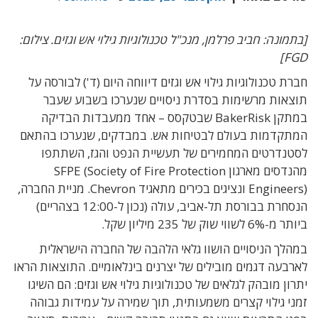
[בתמונה: חביב פרלמן, מנכ"ל טכנולוגיות גילוי אש וגזים. צילום:
FGD]
חברת טכנולוגיות גילוי אש וגזים דיווחה היום (ד') לבורסה על
תוצאות מרשימות בסדרת ניסויים שנערכו בשבוע שעבר
במתקן BakerRisk שבטקסס – אחד ממעבדות הבדיקה
המתקדמות בעולם לבטיחות אש. במבדקים, שנערכו בהתאם
לסטנדרטים המחמירים של תעשיית הנפט והגז, השתתפו
מהנדסים מארגון SFPE (Society of Fire Protection
Engineers) ונציגים בכירים מתאגיד Chevron. מניית החברה,
הנסחרת בבורסת תל-אביב, עולה (נכון ל-12:00 בצהריים)
ביותר מ-6% לשווי שוק של 235 מיליון שקל.
במהלך הניסויים הושוו גלאי הלהבה של החברה הישראלית
לארבעה דגמים מובילים של יצרנים בינלאומיים. התוצאות הראו
יתרון מובהק לגלאים של טכנולוגיות גילוי אש וגזים: הם השיגו
זמני גילוי קצרים משמעותית, תוך שמירה על עמידות גבוהה