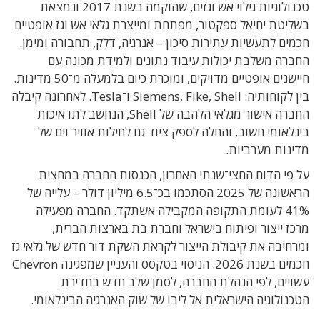
טכנולוגיות גילוי אש וגזים, שהוקמה בשנת 2017 ונמצאת
בשליטת יחיאל ספקטור, מפתחת ומייצרת גלאי אש וגז אופטיים
חכמים לתעשיות עתירות סיכון – אנרגיה, דלק, תחבורה ומימן.
החברה משלבת יכולות עיבוד נתונים ולמידת מכונה עם
חיישנים אופטיים מדויקים, ומוכרת כיום בלמעלה מ־50 מדינות.
בין לקוחותיה: Siemens, Fike, Shell ו־Tesla. לאחרונה קיבלה
החברה אישור מגלאי הלהבה של Shell, הנחשב לתו איכות
בינלאומי חשוב, והחלה לספק ציוד גם לחילות אוויר וים של
מדינות מערביות.
על פי הדוח החצי־שנתי האחרון, הכנסות החברה במחצית
הראשונה של 2025 הסתכמו בכ־6.5 מיליון דולר – עלייה של
41% לעומת התקופה המקבילה אשתקד. החברה מפעילה
מרכז ייצור ופיתוח בישראל וחברת בת בארצות הברית,
ומרחיבה את קיבולת הייצור לקראת השקת דור חדש של גלאי גז
חכמים בשנת 2026. הניסוי בטקסס והעניין שמפגינה Chevron
עשויים, לפי הנהלת החברה, לסמן שלב חדש בחדירת
הטכנולוגיה הישראלית אל ליבו של שוק האנרגיה הבינלאומי.