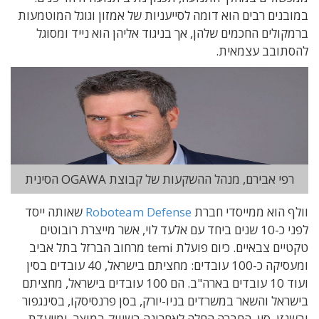
במובנים רבים הוא דומה לסייעניות של אמזון וגוגל המוטמעות
ברמקולים החכמים שלהן, אך בניגוד אליהן הוא נייד ומסוגל
להסתובב עצמאית.
רפי אבירם, מנהל ההשקעות של קבוצת OGAWA הסינית
וולף הוא ממייסדי חברת
Roboteam Defense
שאותה ייסד
לפני כ-10 שנים ביחד עם אלעד לוי, אשר מייצרת רובוטים
טקטיים צבאיים. כיום פועלת temi מרחוב הברזל בתל אביב
ומעסיקה כ-100 עובדים: מחציתם בישראל, 40 עובדים בסין
ועוד 10 עובדים בארה"ב. הם 100 עובדים בישראל, מחציתם
בישראל והשאר במשרדים בניו-יורק, בסן פרנסיסקו, בסינגפור
ובשנזן, סין. החברה החלה לאחרונה בשיווק במוצר, ומייעדת