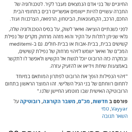
החיוניים של בני אדם הנמצאים מעבר לקיר. לטכנולוגיה של
החברה עשויים להיות יישומים אפשריים רבים בתחומי הבית
החכם, הרכב, הקמעונאות, הביטחון, הרפואה, הצרכנות ועוד.
לפני כשנתיים הוציאה ואיאר לשוק, על בסיס הטכנולוגיה שלה,
גלאי שניתן לתלות על הקיר והוא מזהה מרחוק מקרים של נפילת
קשישים בבית, בבית-אבות או בבית-חולים. גם ב-meditemi
המכ"ם של ואיאר ישמש לזיהוי מרחוק של נפילת קשישים,
ובמקרה כזה הרובוט יוכל לגשת אל הקשיש ולאפשר לו לתקשר
באמצעות שיחת וידיאו או להזעיק עזרה.
"זיהוי הנפילות הופך את הרובוט לפתרון המותאם במיוחד
לתחום רווחתם של בני הגיל השלישי. זהו המוצר הראשון בתחום
הרובוטיקה האישית שבו מוטמע החיישן שלנו."
פורסם ב
חדשות
,
מכ"ם
,
משבר הקורונה
,
רובוטיקה
על
Vayyar
,
טמי
השאר תגובה