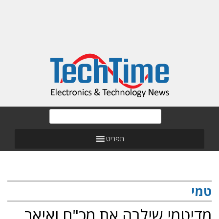
תפריט
טמי
מדיטמי שילבה את מכ"ם ואיאר