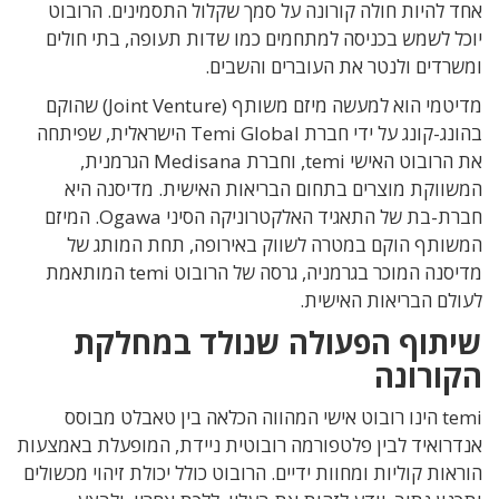
אחד להיות חולה קורונה על סמך שקלול התסמינים. הרובוט
יוכל לשמש בכניסה למתחמים כמו שדות תעופה, בתי חולים
ומשרדים ולנטר את העוברים והשבים.
מדיטמי הוא למעשה מיזם משותף (Joint Venture) שהוקם
בהונג-קונג על ידי חברת Temi Global הישראלית, שפיתחה
את הרובוט האישי temi, וחברת Medisana הגרמנית,
המשווקת מוצרים בתחום הבריאות האישית. מדיסנה היא
חברת-בת של התאגיד האלקטרוניקה הסיני Ogawa. המיזם
המשותף הוקם במטרה לשווק באירופה, תחת המותג של
מדיסנה המוכר בגרמניה, גרסה של הרובוט temi המותאמת
לעולם הבריאות האישית.
שיתוף הפעולה שנולד במחלקת
הקורונה
temi הינו רובוט אישי המהווה הכלאה בין טאבלט מבוסס
אנדרואיד לבין פלטפורמה רובוטית ניידת, המופעלת באמצעות
הוראות קוליות ומחוות ידיים. הרובוט כולל יכולת זיהוי מכשולים