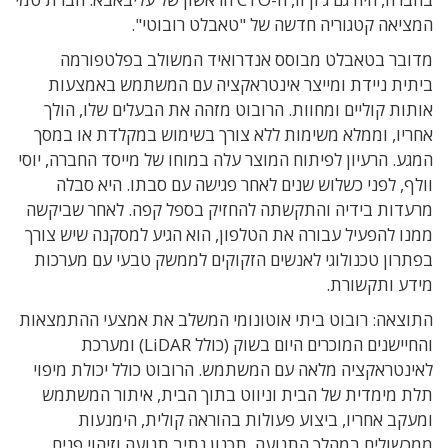
המציאה קטגוריה חדשה של "טאבלט רובוטי".
מדובר בטאבלט מבוסס אנדרואיד המשולב בפלטפורמה
ביתית ניידת ומייצר אינטראקציה עם המשתמש באמצעות
אותות קוליים ומחוות. הרובוט מזהה את הבעלים שלו, הולך
אחריו, וממלא משימות ללא צורך בשימוש במקלדת או במסך
המגע. הרעיון לפיתוח המוצר עלה במוחו של מייסד החברה, יוסי
וולף, לפני כשלוש שנים לאחר פגישה עם סבתו. היא סבלה
מרעדות בידיה והתקשתה להחזיק בספל קפה. לאחר שביקשה
ממנו להפעיל עבורה את הטלפון, הוא הגיע למסקנה שיש צורך
בפתרון טכנולוגי לאנשים הזקוקים לממשק טבעי עם מערכות
מידע ותקשורת.
התוצאה: רובוט ביתי אוטונומי המשלב את אמצעי ההתמצאות
והחיישנים המוכרים היום בשוק (כולל LiDAR) ומערכת
לאינטראקציה מלאה עם המשתמש. הרובוט כולל יכולת מיפוי
תלת מימדית של הבית וניווט בתוך הבית, איתור המשתמש
ומעקב אחריו, ביצוע פעולות בהוראה קולית, הימנעות
ממכשולים במהלך התנועה, תכנון נתיב תנועה וזיהוי פנים.