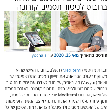
ברובוט לניטור תסמיני קורונה
פורסם בתאריך
מאי 25, 2020
ע"י
yochais
חברת מדיטמי (
Meditemi
) תשלב ברובוט האישי שהיא
משווקת לעולם הבריאות, את חיישן המכ"ם התלת-מימדי של
ואיאר (Vayyar) הישראלית, על מנת לשדרג את יכולות הניטור
מרחוק של הרובוט ולסייע בזיהוי תסמיני קורונה. בעזרת המכ"ם
של ואיאר, הרובוט Meditemi יוכל למדוד ממרחק של מטר,
ותוך פחות מ-10 שניות, את חום הגוף וקצב הנשימה ופעימות
הלב של האנשים מסביב ולהציג על הצג את רמות הסיכון של כל