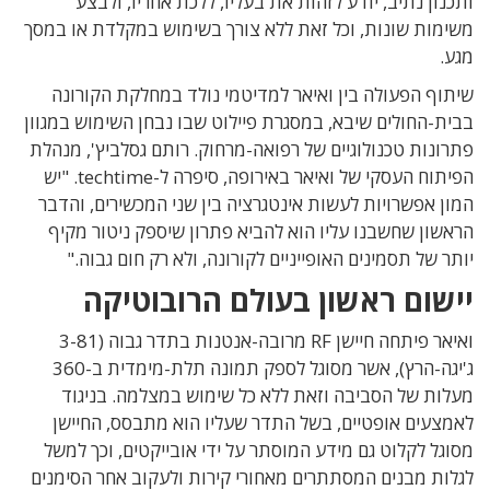
ותכנון נתיב, יודע לזהות את בעליו, ללכת אחריו, ולבצע
משימות שונות, וכל זאת ללא צורך בשימוש במקלדת או במסך
מגע.
שיתוף הפעולה בין ואיאר למדיטמי נולד במחלקת הקורונה
בבית-החולים שיבא, במסגרת פיילוט שבו נבחן השימוש במגוון
פתרונות טכנולוגיים של רפואה-מרחוק. רותם גסלביץ', מנהלת
הפיתוח העסקי של ואיאר באירופה, סיפרה ל-techtime. "יש
המון אפשרויות לעשות אינטגרציה בין שני המכשירים, והדבר
הראשון שחשבנו עליו הוא להביא פתרון שיספק ניטור מקיף
יותר של תסמינים האופייניים לקורונה, ולא רק חום גבוה."
יישום ראשון בעולם הרובוטיקה
ואיאר פיתחה חיישן RF מרובה-אנטנות בתדר גבוה (3-81
ג'יגה-הרץ), אשר מסוגל לספק תמונה תלת-מימדית ב-360
מעלות של הסביבה וזאת ללא כל שימוש במצלמה. בניגוד
לאמצעים אופטיים, בשל התדר שעליו הוא מתבסס, החיישן
מסוגל לקלוט גם מידע המוסתר על ידי אובייקטים, וכך למשל
לגלות מבנים המסתתרים מאחורי קירות ולעקוב אחר הסימנים