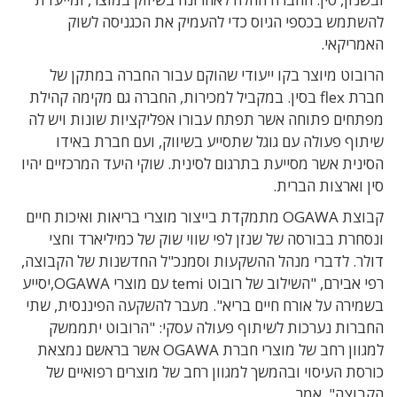
להשתמש בכספי הגיוס כדי להעמיק את הכגניסה לשוק
האמריקאי.
הרובוט מיוצר בקו ייעודי שהוקם עבור החברה במתקן של
חברת flex בסין. במקביל למכירות, החברה גם מקימה קהילת
מפתחים פתוחה אשר תפתח עבורו אפליקציות שונות ויש לה
שיתוף פעולה עם גוגל שתסייע בשיווק, ועם חברת באידו
הסינית אשר מסייעת בתרגום לסינית. שוקי היעד המרכזיים יהיו
סין וארצות הברית.
קבוצת OGAWA מתמקדת בייצור מוצרי בריאות ואיכות חיים
ונסחרת בבורסה של שנזן לפי שווי שוק של כמיליארד וחצי
דולר. לדברי מנהל ההשקעות וסמנכ"ל החדשנות של הקבוצה,
רפי אבירם, "השילוב של רובוט temi עם מוצרי OGAWA,יסייע
בשמירה על אורח חיים בריא". מעבר להשקעה הפיננסית, שתי
החברות נערכות לשיתוף פעולה עסקי: "הרובוט יתממשק
למגוון רחב של מוצרי חברת OGAWA אשר בראשם נמצאת
כורסת העיסוי ובהמשך למגוון רחב של מוצרים רפואיים של
הקבוצה", אמר.