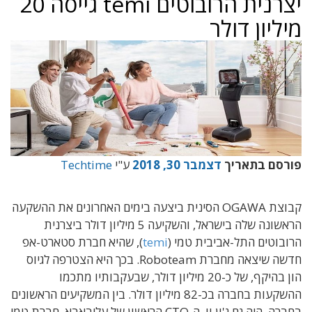
יצרנית הרובוטים temi גייסה 20
מיליון דולר
פורסם בתאריך
דצמבר 30, 2018
ע"י
Techtime
קבוצת OGAWA הסינית ביצעה בימים האחרונים את ההשקעה
הראשונה שלה בישראל, והשקיעה 5 מיליון דולר ביצרנית
הרובוטים התל-אביבית טמי (
temi
), שהיא חברת סטארט-אפ
חדשה שיצאה מחברת Roboteam. בכך היא הצטרפה לגיוס
הון בהיקף, של כ-20 מיליון דולר, שבעקבותיו מתכמו
ההשקעות בחברה בכ-82 מיליון דולר. בין המשקיעים הראשונים
בחברה, היה גם ג'ון וו, ה-CTO הראשון של עליבאבא. חברת טמי