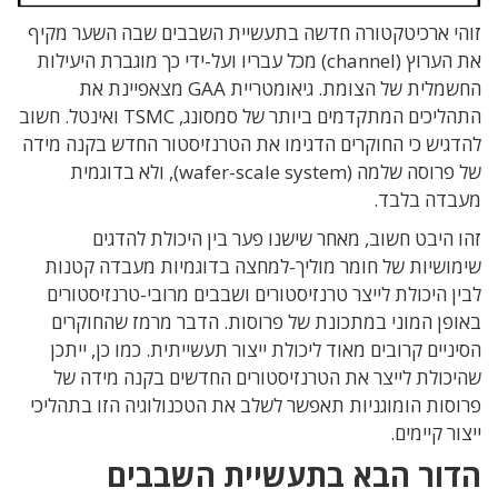
זוהי ארכיטקטורה חדשה בתעשיית השבבים שבה השער מקיף
את הערוץ (channel) מכל עבריו ועל-ידי כך מוגברת היעילות
החשמלית של הצומת. גיאומטריית GAA מצאפיינת את
התהליכים המתקדמים ביותר של סמסונג, TSMC ואינטל. חשוב
להדגיש כי החוקרים הדגימו את הטרנזיסטור החדש בקנה מידה
של פרוסה שלמה (wafer-scale system), ולא בדוגמית
מעבדה בלבד.
זהו היבט חשוב, מאחר שישנו פער בין היכולת להדגים
שימושיות של חומר מוליך-למחצה בדוגמיות מעבדה קטנות
לבין היכולת לייצר טרנזיסטורים ושבבים מרובי-טרנזיסטורים
באופן המוני במתכונת של פרוסות. הדבר מרמז שהחוקרים
הסיניים קרובים מאוד ליכולת ייצור תעשייתית. כמו כן, ייתכן
שהיכולת לייצר את הטרנזיסטורים החדשים בקנה מידה של
פרוסות הומוגניות תאפשר לשלב את הטכנולוגיה הזו בתהליכי
ייצור קיימים.
הדור הבא בתעשיית השבבים