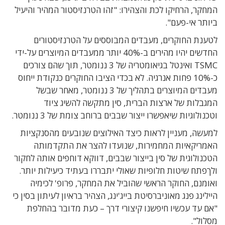
המחקר, הרחיקו לכת והצהירו: "זהו הטרנזיסטור המהיר והיעיל
ביותר אי-פעם".
לטענת החוקרים, מעבדים המבוססים על הטרנזיסטורים
החדשים יהיו מהירים ב-40% יותר ממעבדים המיוצרים על-ידי
TSMC ואינטל בגיאומטריה של 3 ננומטר, תוך שהם צורכים
כ-10% פחות אנרגיה. לא בכדי הציבו החוקרים כנקודת ייחוס
מעבדים המיוצרים בתהליך של 3 ננומטר, מאחר שבשל
המגבלות של ארצות הברית, סין מתקשה להשיג ציוד
וטכנולוגיות שיאפשרו ייצור שבבים ברוחב צומת של 3 ננומטר.
למעשה, מעניין לראות כיצד האילוצים שנובעים מהסנקציות
האמריקאיות המחמירות, שנועדו להצר את התקדמותה
הטכנולוגית של סין בייצור שבבים, דווקא דוחפים אותה לחקור
ולךפתח שיטות חלופיות שאולי יתבררו בעתיד כיעילות יותר.
ואומנם, החוקר הראשי שהוביל את המחקר, פרופ' לכימיה
היילינג פנג מאוניברסיטת בייג'ינג, הצהיר בראיון לעיתון בסין כי
"אם עד עכשיו חיפשנו קיצורי דרך – כעת מדובר בהחלפת
מסלול".