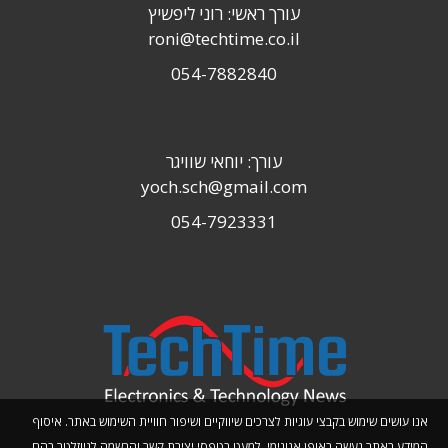
עורך ראשי: רוני ליפשיץ
roni@techtime.co.il
054-7882840
עורך: יוחאי שוויגר
yoch.sch@gmail.com
054-7923331
אנו עושים שימוש בקבצי עוגיות לצרכים שיווקיים ושיפור חוויית השימוש באתר. איסוף
המידע באתר נעשה באופן אנונימי, למעט בטפסי יצירת קשר והרשמה לניוזלטר בהם