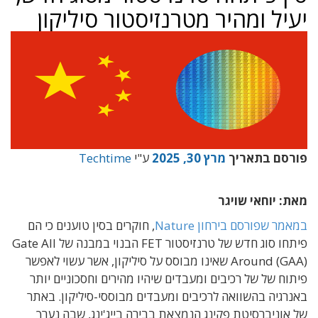
יעיל ומהיר מטרנזיסטור סיליקון
פורסם בתאריך
מרץ 30, 2025
ע"י
Techtime
מאת: יוחאי שויגר
במאמר שפורסם בירחון Nature
, חוקרים בסין טוענים כי הם
פיתחו סוג חדש של טרנזיסטור FET הבנוי במבנה של
Gate All
AA)
ound (G
Ar
שאינו מבוסס על סיליקון, אשר עשוי לאפשר
פיתוח של של רכיבים ומעבדים שיהיו מהירים וחסכוניים יותר
באנרגיה בהשוואה לרכיבים ומעבדים מבוססי-סיליקון. באתר
של אוניברסיטת פקינג הנמצאת בבירה בייג'ינג, שבה נערך