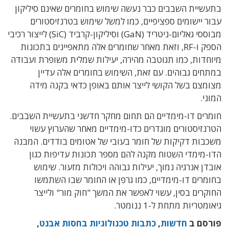
בתעשיית השבבים כבר נעשה שימוש בחומרים שאינם סיליקון
עבור יישומים ספציפיים, כמו למשל שימוש בטרנזיסטורים
מבוססי גאליום-ניטריד (GaN) וסיליקון-קרביד (SiC) לייצור רכיבי
הספק ו-RF, וזאת מאחר שחומרים אלה מתאפיינים בתכונות
מיוחדות, כמו תגוטבה מהירה, יעילות שמלית משופרת ועבודה
במתחים גבוהים. עם זאת, השימוש בחומרים אלה עדיין
מצומצם בשל הקושי לייצר אותם באופן כדאי בקנה מידה
המוני.
חומרים דו-מימדיים הם תחום מחקר חדשני בתעשיית השבבים.
הטרנזיסטורים מוגדרים כדו-מימדיים מאחר שהערוץ עשוי
משכבות דקיקות של חומר בעובי של אטומים בודדים. המבנה
הדו-מימדי השטוח מקנה להם מספר תכונות עדיפות כגון
אובדן אנרגיה נמוך, יעילות גבוהה ויכולות מזעור. שימוש
בחומרים דו-מימדיים, כמו גרפן או החומר שבו השתמשו
החוקרים בסין, עשוי לאפשר את המשך "חוק מור" ולייצר
גיאומטריות מתחת ל-1 ננומטר.
פורסם ב
חדשות
,
כתבות טכנולוגיות בחסות אבנט
,